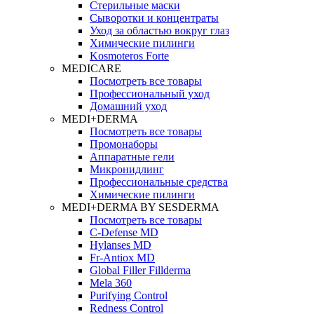
Стерильные маски
Сыворотки и концентраты
Уход за областью вокруг глаз
Химические пилинги
Kosmoteros Forte
MEDICARE
Посмотреть все товары
Профессиональный уход
Домашний уход
MEDI+DERMA
Посмотреть все товары
Промонаборы
Аппаратные гели
Микронидлинг
Профессиональные средства
Химические пилинги
MEDI+DERMA BY SESDERMA
Посмотреть все товары
C-Defense MD
Hylanses MD
Fr‑Antiox MD
Global Filler Fillderma
Mela 360
Purifying Control
Redness Control