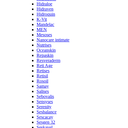
Hidraloe
Hidraven
Hidroquin
K-Vit
Mandelac
MEN
Mesoses
Nanocare intimate
Nutrises
Oceanskin
Repaskin
Resveraderm
Reti Age
Retises
Retisil
Rosoil
Samay
Salises
Sebovalis
Sensyses
Serenity
Sesbalance
Sescacay
Sesgen 32
Seskavel