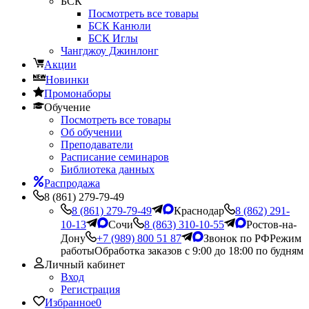
БСК
Посмотреть все товары
БСК Канюли
БСК Иглы
Чангджоу Джинлонг
Акции
Новинки
Промонаборы
Обучение
Посмотреть все товары
Об обучении
Преподаватели
Расписание семинаров
Библиотека данных
Распродажа
8 (861) 279-79-49
8 (861) 279-79-49
Краснодар
8 (862) 291-
10-13
Сочи
8 (863) 310-10-55
Ростов-на-
Дону
+7 (989) 800 51 87
Звонок по РФ
Режим
работы
Обработка заказов с 9:00 до 18:00 по будням
Личный кабинет
Вход
Регистрация
Избранное
0