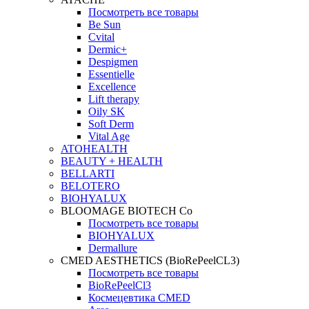
Посмотреть все товары
Be Sun
Cvital
Dermic+
Despigmen
Essentielle
Excellence
Lift therapy
Oily SK
Soft Derm
Vital Age
ATOHEALTH
BEAUTY + HEALTH
BELLARTI
BELOTERO
BIOHYALUX
BLOOMAGE BIOTECH Co
Посмотреть все товары
BIOHYALUX
Dermallure
CMED AESTHETICS (BioRePeelCL3)
Посмотреть все товары
BioRePeelCl3
Космецевтика CMED