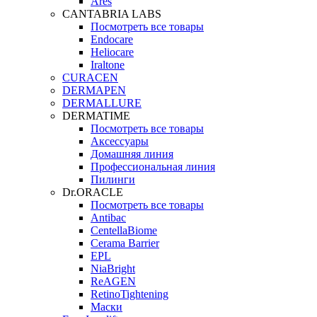
Ares
CANTABRIA LABS
Посмотреть все товары
Endocare
Heliocare
Iraltone
CURACEN
DERMAPEN
DERMALLURE
DERMATIME
Посмотреть все товары
Аксессуары
Домашняя линия
Профессиональная линия
Пилинги
Dr.ORACLE
Посмотреть все товары
Antibac
CentellaBiome
Cerama Barrier
EPL
NiaBright
ReAGEN
RetinoTightening
Маски