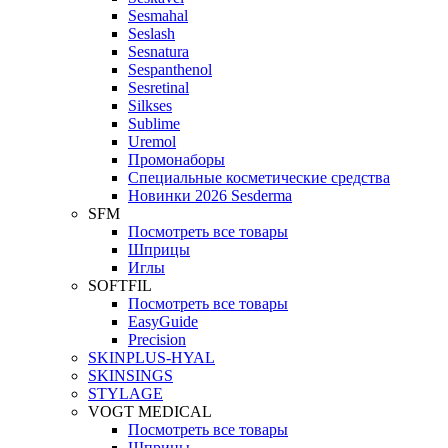
Sesmahal
Seslash
Sesnatura
Sespanthenol
Sesretinal
Silkses
Sublime
Uremol
Промонаборы
Специальные косметические средства
Новинки 2026 Sesderma
SFM
Посмотреть все товары
Шприцы
Иглы
SOFTFIL
Посмотреть все товары
EasyGuide
Precision
SKINPLUS-HYAL
SKINSINGS
STYLAGE
VOGT MEDICAL
Посмотреть все товары
Шприцы