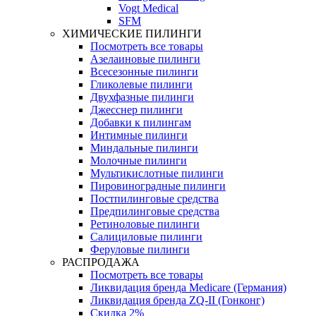
Vogt Medical
SFM
ХИМИЧЕСКИЕ ПИЛИНГИ
Посмотреть все товары
Азелаиновые пилинги
Всесезонные пилинги
Гликолевые пилинги
Двухфазные пилинги
Джесснер пилинги
Добавки к пилингам
Интимные пилинги
Миндальные пилинги
Молочные пилинги
Мультикислотные пилинги
Пировиноградные пилинги
Постпилинговые средства
Предпилинговые средства
Ретиноловые пилинги
Салициловые пилинги
Феруловые пилинги
РАСПРОДАЖА
Посмотреть все товары
Ликвидация бренда Medicare (Германия)
Ликвидация бренда ZQ-II (Гонконг)
Скидка 2%