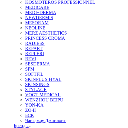
KOSMOTEROS PROFESSIONNEL
MEDICARE
MEDI+DERMA
NEWDERMIS
MESORAM
NEOLINE
MERZ AESTHETICS
PRINCESS CROMA
RADIESS
REPART
REPLERI
REVI
SESDERMA
SFM
SOFTFIL
SKINPLUS-HYAL
SKINSINGS
STYLAGE
VOGT MEDICAL
WENZHOU BEIPU
YON-KA
ZQ-II
БСК
Чангджоу Джинлонг
Бренды