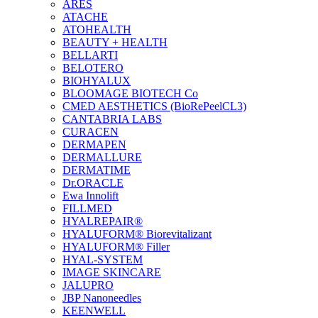
ARES
ATACHE
ATOHEALTH
BEAUTY + HEALTH
BELLARTI
BELOTERO
BIOHYALUX
BLOOMAGE BIOTECH Co
CMED AESTHETICS (BioRePeelCL3)
CANTABRIA LABS
CURACEN
DERMAPEN
DERMALLURE
DERMATIME
Dr.ORACLE
Ewa Innolift
FILLMED
НYALREPAIR®
HYALUFORM® Biorevitalizant
HYALUFORM® Filler
HYAL-SYSTEM
IMAGE SKINCARE
JALUPRO
JBP Nanoneedles
KEENWELL