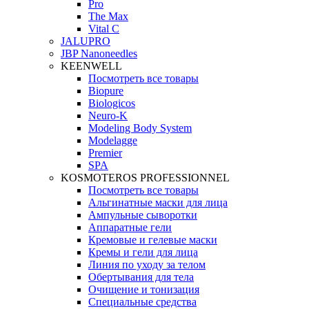
Pro
The Max
Vital C
JALUPRO
JBP Nanoneedles
KEENWELL
Посмотреть все товары
Biopure
Biologicos
Neuro‑K
Modeling Body System
Modelagge
Premier
SPA
KOSMOTEROS PROFESSIONNEL
Посмотреть все товары
Альгинатные маски для лица
Ампульные сыворотки
Аппаратные гели
Кремовые и гелевые маски
Кремы и гели для лица
Линия по уходу за телом
Обертывания для тела
Очищение и тонизация
Специальные средства