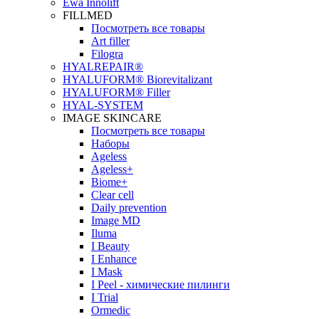
Ewa Innolift
FILLMED
Посмотреть все товары
Art filler
Filogra
НYALREPAIR®
HYALUFORM® Biorevitalizant
HYALUFORM® Filler
HYAL-SYSTEM
IMAGE SKINCARE
Посмотреть все товары
Наборы
Ageless
Ageless+
Biome+
Clear cell
Daily prevention
Image MD
Iluma
I Beauty
I Enhance
I Mask
I Peel - химические пилинги
I Trial
Ormedic