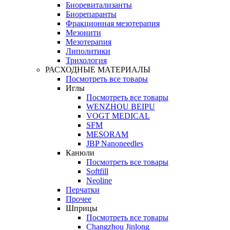
Биоревитализанты
Биорепаранты
Фракционная мезотерапия
Мезонити
Мезотерапия
Липолитики
Трихология
РАСХОДНЫЕ МАТЕРИАЛЫ
Посмотреть все товары
Иглы
Посмотреть все товары
WENZHOU BEIPU
VOGT MEDICAL
SFM
MESORAM
JBP Nanoneedles
Канюли
Посмотреть все товары
Softfill
Neoline
Перчатки
Прочее
Шприцы
Посмотреть все товары
Changzhou Jinlong