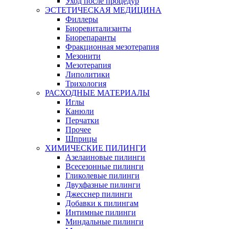
Уход после процедур
ЭСТЕТИЧЕСКАЯ МЕДИЦИНА
Филлеры
Биоревитализанты
Биорепаранты
Фракционная мезотерапия
Мезонити
Мезотерапия
Липолитики
Трихология
РАСХОДНЫЕ МАТЕРИАЛЫ
Иглы
Канюли
Перчатки
Прочее
Шприцы
ХИМИЧЕСКИЕ ПИЛИНГИ
Азелаиновые пилинги
Всесезонные пилинги
Гликолевые пилинги
Двухфазные пилинги
Джесснер пилинги
Добавки к пилингам
Интимные пилинги
Миндальные пилинги