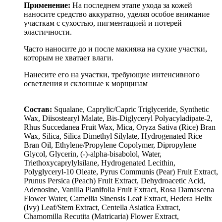
Применение:
На последнем этапе ухода за кожей
наносите средство аккуратно, уделяя особое внимание
участкам с сухостью, пигментацией и потерей
эластичности.
Часто наносите до и после макияжа на сухие участки,
которым не хватает влаги.
Нанесите его на участки, требующие интенсивного
осветления и склонные к морщинам
Состав:
Squalane, Caprylic/Capric Triglyceride, Synthetic
Wax, Diisostearyl Malate, Bis-Diglyceryl Polyacyladipate-2,
Rhus Succedanea Fruit Wax, Mica, Oryza Sativa (Rice) Bran
Wax, Silica, Silica Dimethyl Silylate, Hydrogenated Rice
Bran Oil, Ethylene/Propylene Copolymer, Dipropylene
Glycol, Glycerin, (-)-alpha-bisabolol, Water,
Triethoxycaprylylsilane, Hydrogenated Lecithin,
Polyglyceryl-10 Oleate, Pyrus Communis (Pear) Fruit Extract,
Prunus Persica (Peach) Fruit Extract, Dehydroacetic Acid,
Adenosine, Vanilla Planifolia Fruit Extract, Rosa Damascena
Flower Water, Camellia Sinensis Leaf Extract, Hedera Helix
(Ivy) Leaf/Stem Extract, Centella Asiatica Extract,
Chamomilla Recutita (Matricaria) Flower Extract,