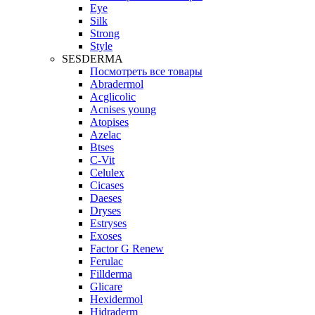
Eye
Silk
Strong
Style
SESDERMA
Посмотреть все товары
Abradermol
Acglicolic
Acnises young
Atopises
Azelac
Btses
C-Vit
Celulex
Cicases
Daeses
Dryses
Estryses
Exoses
Factor G Renew
Ferulac
Fillderma
Glicare
Hexidermol
Hidraderm