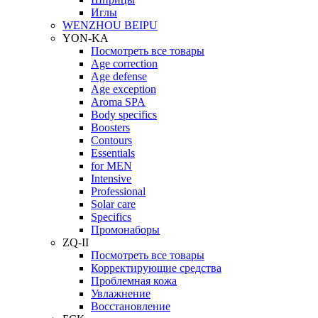
Иглы
WENZHOU BEIPU
YON-KA
Посмотреть все товары
Age correction
Age defense
Age exception
Aroma SPA
Body specifics
Boosters
Contours
Essentials
for MEN
Intensive
Professional
Solar care
Specifics
Промонаборы
ZQ-II
Посмотреть все товары
Корректирующие средства
Проблемная кожа
Увлажнение
Восстановление