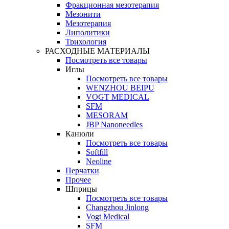
Фракционная мезотерапия
Мезонити
Мезотерапия
Липолитики
Трихология
РАСХОДНЫЕ МАТЕРИАЛЫ
Посмотреть все товары
Иглы
Посмотреть все товары
WENZHOU BEIPU
VOGT MEDICAL
SFM
MESORAM
JBP Nanoneedles
Канюли
Посмотреть все товары
Softfill
Neoline
Перчатки
Прочее
Шприцы
Посмотреть все товары
Changzhou Jinlong
Vogt Medical
SFM