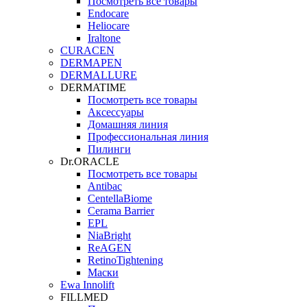
Посмотреть все товары
Endocare
Heliocare
Iraltone
CURACEN
DERMAPEN
DERMALLURE
DERMATIME
Посмотреть все товары
Аксессуары
Домашняя линия
Профессиональная линия
Пилинги
Dr.ORACLE
Посмотреть все товары
Antibac
CentellaBiome
Cerama Barrier
EPL
NiaBright
ReAGEN
RetinoTightening
Маски
Ewa Innolift
FILLMED