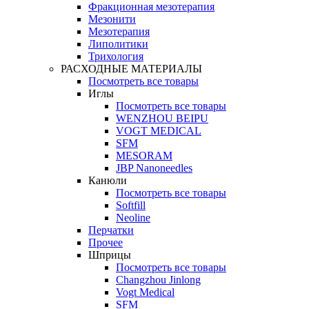
Фракционная мезотерапия
Мезонити
Мезотерапия
Липолитики
Трихология
РАСХОДНЫЕ МАТЕРИАЛЫ
Посмотреть все товары
Иглы
Посмотреть все товары
WENZHOU BEIPU
VOGT MEDICAL
SFM
MESORAM
JBP Nanoneedles
Канюли
Посмотреть все товары
Softfill
Neoline
Перчатки
Прочее
Шприцы
Посмотреть все товары
Changzhou Jinlong
Vogt Medical
SFM