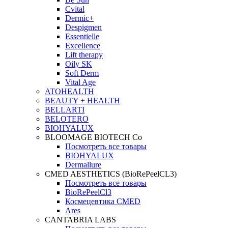
Cvital
Dermic+
Despigmen
Essentielle
Excellence
Lift therapy
Oily SK
Soft Derm
Vital Age
ATOHEALTH
BEAUTY + HEALTH
BELLARTI
BELOTERO
BIOHYALUX
BLOOMAGE BIOTECH Co
Посмотреть все товары
BIOHYALUX
Dermallure
CMED AESTHETICS (BioRePeelCL3)
Посмотреть все товары
BioRePeelCl3
Космецевтика CMED
Ares
CANTABRIA LABS