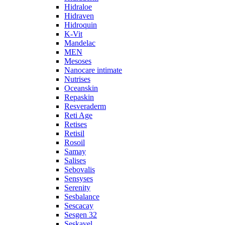
Hidraloe
Hidraven
Hidroquin
K-Vit
Mandelac
MEN
Mesoses
Nanocare intimate
Nutrises
Oceanskin
Repaskin
Resveraderm
Reti Age
Retises
Retisil
Rosoil
Samay
Salises
Sebovalis
Sensyses
Serenity
Sesbalance
Sescacay
Sesgen 32
Seskavel