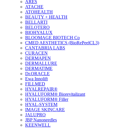
ARES
ATACHE
ATOHEALTH
BEAUTY + HEALTH
BELLARTI
BELOTERO
BIOHYALUX
BLOOMAGE BIOTECH Co
CMED AESTHETICS (BioRePeelCL3)
CANTABRIA LABS
CURACEN
DERMAPEN
DERMALLURE
DERMATIME
Dr.ORACLE
Ewa Innolift
FILLMED
НYALREPAIR®
HYALUFORM® Biorevitalizant
HYALUFORM® Filler
HYAL-SYSTEM
IMAGE SKINCARE
JALUPRO
JBP Nanoneedles
KEENWELL