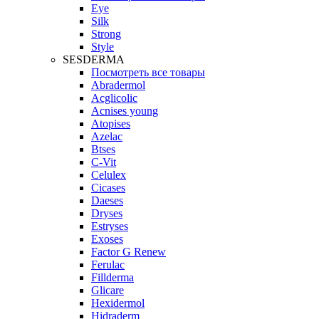
Eye
Silk
Strong
Style
SESDERMA
Посмотреть все товары
Abradermol
Acglicolic
Acnises young
Atopises
Azelac
Btses
C-Vit
Celulex
Cicases
Daeses
Dryses
Estryses
Exoses
Factor G Renew
Ferulac
Fillderma
Glicare
Hexidermol
Hidraderm