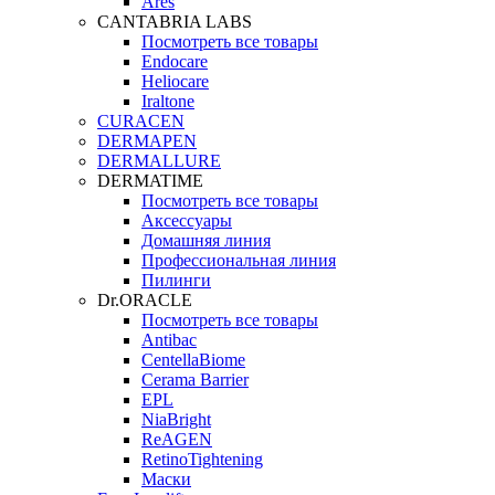
Ares
CANTABRIA LABS
Посмотреть все товары
Endocare
Heliocare
Iraltone
CURACEN
DERMAPEN
DERMALLURE
DERMATIME
Посмотреть все товары
Аксессуары
Домашняя линия
Профессиональная линия
Пилинги
Dr.ORACLE
Посмотреть все товары
Antibac
CentellaBiome
Cerama Barrier
EPL
NiaBright
ReAGEN
RetinoTightening
Маски