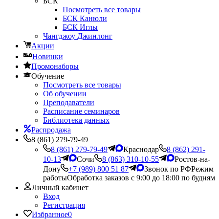
БСК
Посмотреть все товары
БСК Канюли
БСК Иглы
Чангджоу Джинлонг
Акции
Новинки
Промонаборы
Обучение
Посмотреть все товары
Об обучении
Преподаватели
Расписание семинаров
Библиотека данных
Распродажа
8 (861) 279-79-49
8 (861) 279-79-49
Краснодар
8 (862) 291-
10-13
Сочи
8 (863) 310-10-55
Ростов-на-
Дону
+7 (989) 800 51 87
Звонок по РФ
Режим
работы
Обработка заказов с 9:00 до 18:00 по будням
Личный кабинет
Вход
Регистрация
Избранное
0