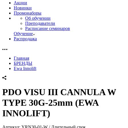
Акции
Новинки
Промонаборы
Об обучении
Преподаватели
Расписание семинаров
Обучение
Распродажа
Главная
БРЕНДЫ
Ewa Innolift
PDO VISU III CANNULA W
TYPE 30G-25mm (EWA
INNOLIFT)
Артикул:
YRN30-01-W / Длительный срок