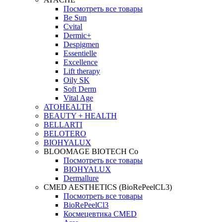
Посмотреть все товары
Be Sun
Cvital
Dermic+
Despigmen
Essentielle
Excellence
Lift therapy
Oily SK
Soft Derm
Vital Age
ATOHEALTH
BEAUTY + HEALTH
BELLARTI
BELOTERO
BIOHYALUX
BLOOMAGE BIOTECH Co
Посмотреть все товары
BIOHYALUX
Dermallure
CMED AESTHETICS (BioRePeelCL3)
Посмотреть все товары
BioRePeelCl3
Космецевтика CMED