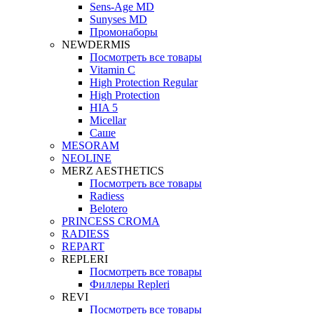
Sens-Age MD
Sunyses MD
Промонаборы
NEWDERMIS
Посмотреть все товары
Vitamin C
High Protection Regular
High Protection
HIA 5
Micellar
Саше
MESORAM
NEOLINE
MERZ AESTHETICS
Посмотреть все товары
Radiess
Belotero
PRINCESS CROMA
RADIESS
REPART
REPLERI
Посмотреть все товары
Филлеры Repleri
REVI
Посмотреть все товары