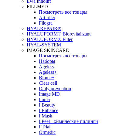
Ewa Innolift
FILLMED
Посмотреть все товары
Art filler
Filogra
НYALREPAIR®
HYALUFORM® Biorevitalizant
HYALUFORM® Filler
HYAL-SYSTEM
IMAGE SKINCARE
Посмотреть все товары
Наборы
Ageless
Ageless+
Biome+
Clear cell
Daily prevention
Image MD
Iluma
I Beauty
I Enhance
I Mask
I Peel - химические пилинги
I Trial
Ormedic