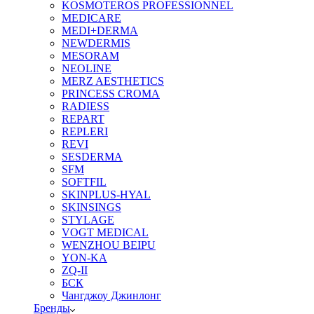
KOSMOTEROS PROFESSIONNEL
MEDICARE
MEDI+DERMA
NEWDERMIS
MESORAM
NEOLINE
MERZ AESTHETICS
PRINCESS CROMA
RADIESS
REPART
REPLERI
REVI
SESDERMA
SFM
SOFTFIL
SKINPLUS-HYAL
SKINSINGS
STYLAGE
VOGT MEDICAL
WENZHOU BEIPU
YON-KA
ZQ-II
БСК
Чангджоу Джинлонг
Бренды