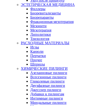
Уход после процедур
ЭСТЕТИЧЕСКАЯ МЕДИЦИНА
Филлеры
Биоревитализанты
Биорепаранты
Фракционная мезотерапия
Мезонити
Мезотерапия
Липолитики
Трихология
РАСХОДНЫЕ МАТЕРИАЛЫ
Иглы
Канюли
Перчатки
Прочее
Шприцы
ХИМИЧЕСКИЕ ПИЛИНГИ
Азелаиновые пилинги
Всесезонные пилинги
Гликолевые пилинги
Двухфазные пилинги
Джесснер пилинги
Добавки к пилингам
Интимные пилинги
Миндальные пилинги