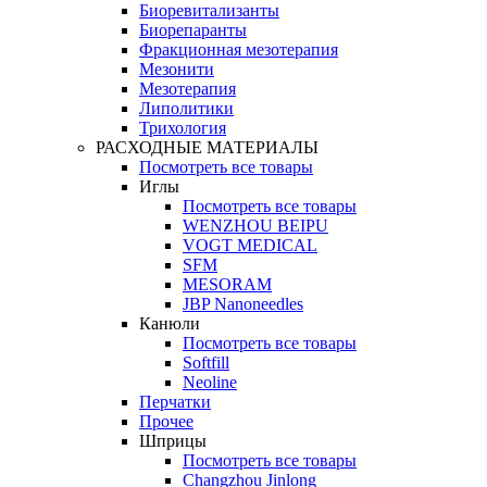
Биоревитализанты
Биорепаранты
Фракционная мезотерапия
Мезонити
Мезотерапия
Липолитики
Трихология
РАСХОДНЫЕ МАТЕРИАЛЫ
Посмотреть все товары
Иглы
Посмотреть все товары
WENZHOU BEIPU
VOGT MEDICAL
SFM
MESORAM
JBP Nanoneedles
Канюли
Посмотреть все товары
Softfill
Neoline
Перчатки
Прочее
Шприцы
Посмотреть все товары
Changzhou Jinlong