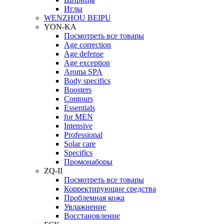
Иглы
WENZHOU BEIPU
YON-KA
Посмотреть все товары
Age correction
Age defense
Age exception
Aroma SPA
Body specifics
Boosters
Contours
Essentials
for MEN
Intensive
Professional
Solar care
Specifics
Промонаборы
ZQ-II
Посмотреть все товары
Корректирующие средства
Проблемная кожа
Увлажнение
Восстановление