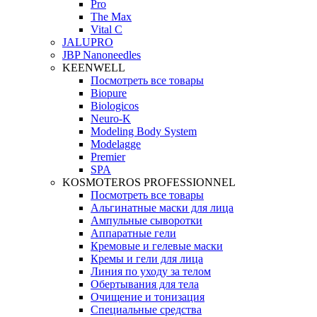
Pro
The Max
Vital C
JALUPRO
JBP Nanoneedles
KEENWELL
Посмотреть все товары
Biopure
Biologicos
Neuro‑K
Modeling Body System
Modelagge
Premier
SPA
KOSMOTEROS PROFESSIONNEL
Посмотреть все товары
Альгинатные маски для лица
Ампульные сыворотки
Аппаратные гели
Кремовые и гелевые маски
Кремы и гели для лица
Линия по уходу за телом
Обертывания для тела
Очищение и тонизация
Специальные средства