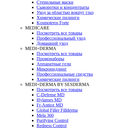
Стерильные маски
Сыворотки и концентраты
Уход за областью вокруг глаз
Химические пилинги
Kosmoteros Forte
MEDICARE
Посмотреть все товары
Профессиональный уход
Домашний уход
MEDI+DERMA
Посмотреть все товары
Промонаборы
Аппаратные гели
Микронидлинг
Профессиональные средства
Химические пилинги
MEDI+DERMA BY SESDERMA
Посмотреть все товары
C-Defense MD
Hylanses MD
Fr‑Antiox MD
Global Filler Fillderma
Mela 360
Purifying Control
Redness Control