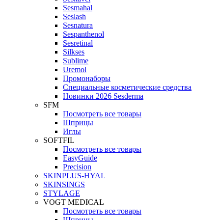
Sesmahal
Seslash
Sesnatura
Sespanthenol
Sesretinal
Silkses
Sublime
Uremol
Промонаборы
Специальные косметические средства
Новинки 2026 Sesderma
SFM
Посмотреть все товары
Шприцы
Иглы
SOFTFIL
Посмотреть все товары
EasyGuide
Precision
SKINPLUS-HYAL
SKINSINGS
STYLAGE
VOGT MEDICAL
Посмотреть все товары
Шприцы