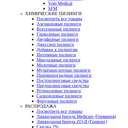
Vogt Medical
SFM
ХИМИЧЕСКИЕ ПИЛИНГИ
Посмотреть все товары
Азелаиновые пилинги
Всесезонные пилинги
Гликолевые пилинги
Двухфазные пилинги
Джесснер пилинги
Добавки к пилингам
Интимные пилинги
Миндальные пилинги
Молочные пилинги
Мультикислотные пилинги
Пировиноградные пилинги
Постпилинговые средства
Предпилинговые средства
Ретиноловые пилинги
Салициловые пилинги
Феруловые пилинги
РАСПРОДАЖА
Посмотреть все товары
Ликвидация бренда Medicare (Германия)
Ликвидация бренда ZQ-II (Гонконг)
Скидка 2%