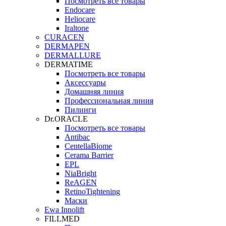
Посмотреть все товары
Endocare
Heliocare
Iraltone
CURACEN
DERMAPEN
DERMALLURE
DERMATIME
Посмотреть все товары
Аксессуары
Домашняя линия
Профессиональная линия
Пилинги
Dr.ORACLE
Посмотреть все товары
Antibac
CentellaBiome
Cerama Barrier
EPL
NiaBright
ReAGEN
RetinoTightening
Маски
Ewa Innolift
FILLMED