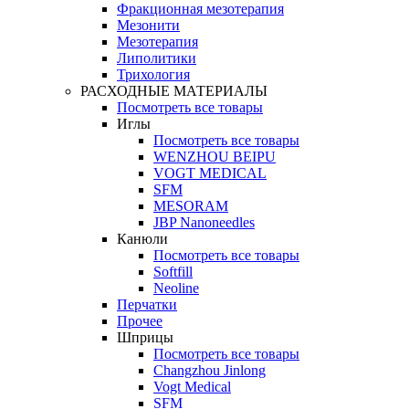
Фракционная мезотерапия
Мезонити
Мезотерапия
Липолитики
Трихология
РАСХОДНЫЕ МАТЕРИАЛЫ
Посмотреть все товары
Иглы
Посмотреть все товары
WENZHOU BEIPU
VOGT MEDICAL
SFM
MESORAM
JBP Nanoneedles
Канюли
Посмотреть все товары
Softfill
Neoline
Перчатки
Прочее
Шприцы
Посмотреть все товары
Changzhou Jinlong
Vogt Medical
SFM