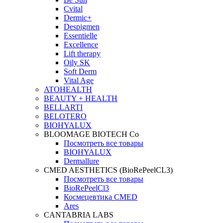
Cvital
Dermic+
Despigmen
Essentielle
Excellence
Lift therapy
Oily SK
Soft Derm
Vital Age
ATOHEALTH
BEAUTY + HEALTH
BELLARTI
BELOTERO
BIOHYALUX
BLOOMAGE BIOTECH Co
Посмотреть все товары
BIOHYALUX
Dermallure
CMED AESTHETICS (BioRePeelCL3)
Посмотреть все товары
BioRePeelCl3
Космецевтика CMED
Ares
CANTABRIA LABS