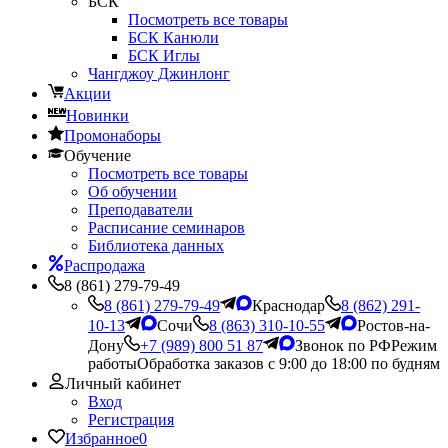
БСК
Посмотреть все товары
БСК Канюли
БСК Иглы
Чангджоу Джинлонг
Акции
Новинки
Промонаборы
Обучение
Посмотреть все товары
Об обучении
Преподаватели
Расписание семинаров
Библиотека данных
Распродажа
8 (861) 279-79-49
8 (861) 279-79-49
Краснодар
8 (862) 291-
10-13
Сочи
8 (863) 310-10-55
Ростов-на-
Дону
+7 (989) 800 51 87
Звонок по РФ
Режим
работы
Обработка заказов с 9:00 до 18:00 по будням
Личный кабинет
Вход
Регистрация
Избранное
0