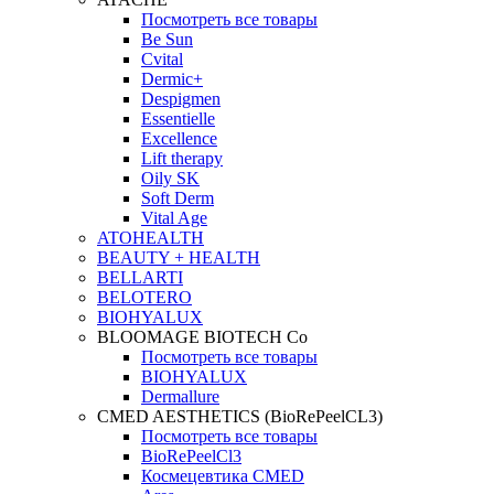
Посмотреть все товары
Be Sun
Cvital
Dermic+
Despigmen
Essentielle
Excellence
Lift therapy
Oily SK
Soft Derm
Vital Age
ATOHEALTH
BEAUTY + HEALTH
BELLARTI
BELOTERO
BIOHYALUX
BLOOMAGE BIOTECH Co
Посмотреть все товары
BIOHYALUX
Dermallure
CMED AESTHETICS (BioRePeelCL3)
Посмотреть все товары
BioRePeelCl3
Космецевтика CMED