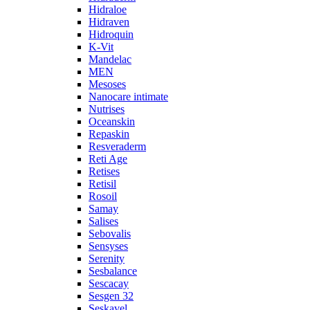
Hidraloe
Hidraven
Hidroquin
K-Vit
Mandelac
MEN
Mesoses
Nanocare intimate
Nutrises
Oceanskin
Repaskin
Resveraderm
Reti Age
Retises
Retisil
Rosoil
Samay
Salises
Sebovalis
Sensyses
Serenity
Sesbalance
Sescacay
Sesgen 32
Seskavel