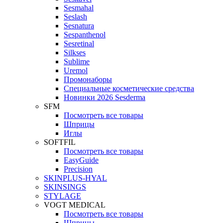
Sesmahal
Seslash
Sesnatura
Sespanthenol
Sesretinal
Silkses
Sublime
Uremol
Промонаборы
Специальные косметические средства
Новинки 2026 Sesderma
SFM
Посмотреть все товары
Шприцы
Иглы
SOFTFIL
Посмотреть все товары
EasyGuide
Precision
SKINPLUS-HYAL
SKINSINGS
STYLAGE
VOGT MEDICAL
Посмотреть все товары
Шприцы