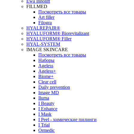
Ewa Innolift
FILLMED
Посмотреть все товары
Art filler
Filogra
НYALREPAIR®
HYALUFORM® Biorevitalizant
HYALUFORM® Filler
HYAL-SYSTEM
IMAGE SKINCARE
Посмотреть все товары
Наборы
Ageless
Ageless+
Biome+
Clear cell
Daily prevention
Image MD
Iluma
I Beauty
I Enhance
I Mask
I Peel - химические пилинги
I Trial
Ormedic