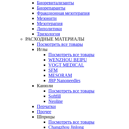
Биоревитализанты
Биорепаранты
Фракционная мезотерапия
Мезонити
Мезотерапия
Липолитики
Трихология
РАСХОДНЫЕ МАТЕРИАЛЫ
Посмотреть все товары
Иглы
Посмотреть все товары
WENZHOU BEIPU
VOGT MEDICAL
SFM
MESORAM
JBP Nanoneedles
Канюли
Посмотреть все товары
Softfill
Neoline
Перчатки
Прочее
Шприцы
Посмотреть все товары
Changzhou Jinlong