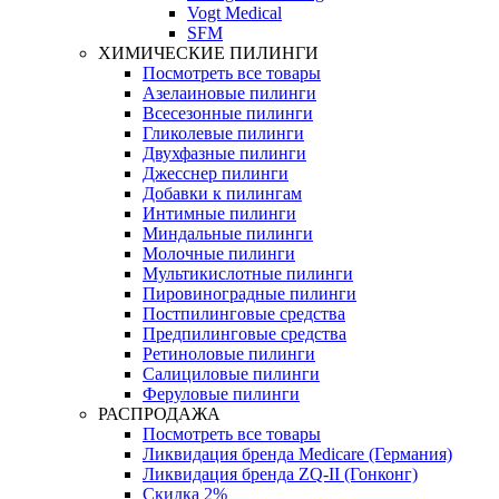
Vogt Medical
SFM
ХИМИЧЕСКИЕ ПИЛИНГИ
Посмотреть все товары
Азелаиновые пилинги
Всесезонные пилинги
Гликолевые пилинги
Двухфазные пилинги
Джесснер пилинги
Добавки к пилингам
Интимные пилинги
Миндальные пилинги
Молочные пилинги
Мультикислотные пилинги
Пировиноградные пилинги
Постпилинговые средства
Предпилинговые средства
Ретиноловые пилинги
Салициловые пилинги
Феруловые пилинги
РАСПРОДАЖА
Посмотреть все товары
Ликвидация бренда Medicare (Германия)
Ликвидация бренда ZQ-II (Гонконг)
Скидка 2%