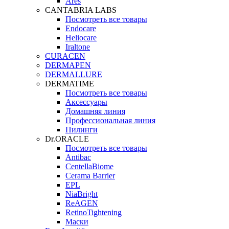
Ares
CANTABRIA LABS
Посмотреть все товары
Endocare
Heliocare
Iraltone
CURACEN
DERMAPEN
DERMALLURE
DERMATIME
Посмотреть все товары
Аксессуары
Домашняя линия
Профессиональная линия
Пилинги
Dr.ORACLE
Посмотреть все товары
Antibac
CentellaBiome
Cerama Barrier
EPL
NiaBright
ReAGEN
RetinoTightening
Маски