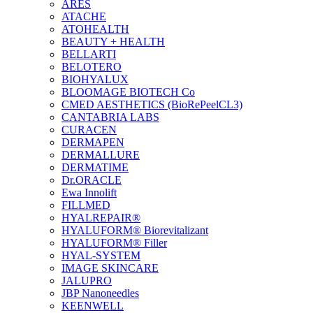
ARES
ATACHE
ATOHEALTH
BEAUTY + HEALTH
BELLARTI
BELOTERO
BIOHYALUX
BLOOMAGE BIOTECH Co
CMED AESTHETICS (BioRePeelCL3)
CANTABRIA LABS
CURACEN
DERMAPEN
DERMALLURE
DERMATIME
Dr.ORACLE
Ewa Innolift
FILLMED
НYALREPAIR®
HYALUFORM® Biorevitalizant
HYALUFORM® Filler
HYAL-SYSTEM
IMAGE SKINCARE
JALUPRO
JBP Nanoneedles
KEENWELL