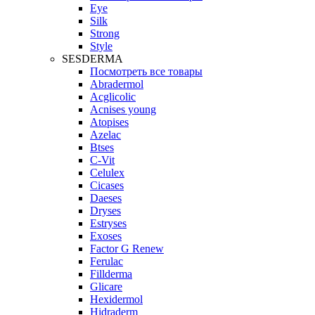
Eye
Silk
Strong
Style
SESDERMA
Посмотреть все товары
Abradermol
Acglicolic
Acnises young
Atopises
Azelac
Btses
C-Vit
Celulex
Cicases
Daeses
Dryses
Estryses
Exoses
Factor G Renew
Ferulac
Fillderma
Glicare
Hexidermol
Hidraderm