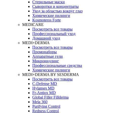
Стерильные маски
Сыворотки и концентраты
Уход за областью вокруг глаз
Химические пилинги
Kosmoteros Forte
MEDICARE
Посмотреть все товары
Профессиональный уход
Домашний уход
MEDI+DERMA
Посмотреть все товары
Промонаборы
Аппаратные гели
Микронидлинг
Профессиональные средства
Химические пилинги
MEDI+DERMA BY SESDERMA
Посмотреть все товары
C-Defense MD
Hylanses MD
Fr‑Antiox MD
Global Filler Fillderma
Mela 360
Purifying Control
Redness Control