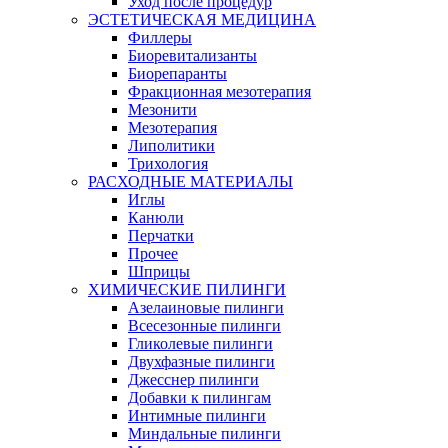
Уход после процедур
ЭСТЕТИЧЕСКАЯ МЕДИЦИНА
Филлеры
Биоревитализанты
Биорепаранты
Фракционная мезотерапия
Мезонити
Мезотерапия
Липолитики
Трихология
РАСХОДНЫЕ МАТЕРИАЛЫ
Иглы
Канюли
Перчатки
Прочее
Шприцы
ХИМИЧЕСКИЕ ПИЛИНГИ
Азелаиновые пилинги
Всесезонные пилинги
Гликолевые пилинги
Двухфазные пилинги
Джесснер пилинги
Добавки к пилингам
Интимные пилинги
Миндальные пилинги