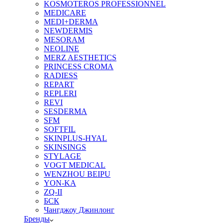
KOSMOTEROS PROFESSIONNEL
MEDICARE
MEDI+DERMA
NEWDERMIS
MESORAM
NEOLINE
MERZ AESTHETICS
PRINCESS CROMA
RADIESS
REPART
REPLERI
REVI
SESDERMA
SFM
SOFTFIL
SKINPLUS-HYAL
SKINSINGS
STYLAGE
VOGT MEDICAL
WENZHOU BEIPU
YON-KA
ZQ-II
БСК
Чангджоу Джинлонг
Бренды