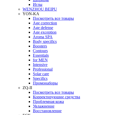
Иглы
WENZHOU BEIPU
YON-KA
Посмотреть все товары
Age correction
Age defense
Age exception
Aroma SPA
Body specifics
Boosters
Contours
Essentials
for MEN
Intensive
Professional
Solar care
Specifics
Промонаборы
ZQ-II
Посмотреть все товары
Корректирующие средства
Проблемная кожа
Увлажнение
Восстановление