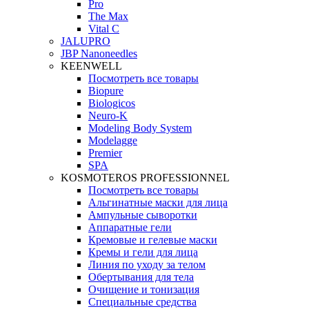
Pro
The Max
Vital C
JALUPRO
JBP Nanoneedles
KEENWELL
Посмотреть все товары
Biopure
Biologicos
Neuro‑K
Modeling Body System
Modelagge
Premier
SPA
KOSMOTEROS PROFESSIONNEL
Посмотреть все товары
Альгинатные маски для лица
Ампульные сыворотки
Аппаратные гели
Кремовые и гелевые маски
Кремы и гели для лица
Линия по уходу за телом
Обертывания для тела
Очищение и тонизация
Специальные средства