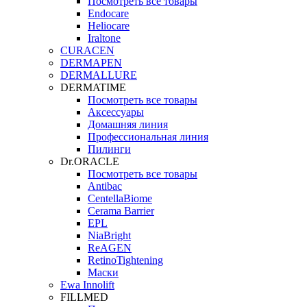
Посмотреть все товары
Endocare
Heliocare
Iraltone
CURACEN
DERMAPEN
DERMALLURE
DERMATIME
Посмотреть все товары
Аксессуары
Домашняя линия
Профессиональная линия
Пилинги
Dr.ORACLE
Посмотреть все товары
Antibac
CentellaBiome
Cerama Barrier
EPL
NiaBright
ReAGEN
RetinoTightening
Маски
Ewa Innolift
FILLMED