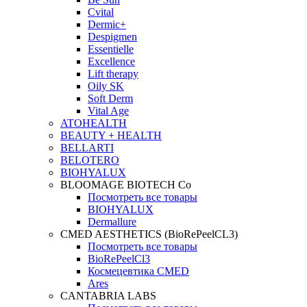
Cvital
Dermic+
Despigmen
Essentielle
Excellence
Lift therapy
Oily SK
Soft Derm
Vital Age
ATOHEALTH
BEAUTY + HEALTH
BELLARTI
BELOTERO
BIOHYALUX
BLOOMAGE BIOTECH Co
Посмотреть все товары
BIOHYALUX
Dermallure
CMED AESTHETICS (BioRePeelCL3)
Посмотреть все товары
BioRePeelCl3
Космецевтика CMED
Ares
CANTABRIA LABS