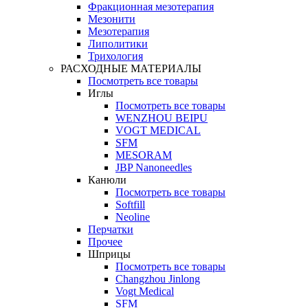
Фракционная мезотерапия
Мезонити
Мезотерапия
Липолитики
Трихология
РАСХОДНЫЕ МАТЕРИАЛЫ
Посмотреть все товары
Иглы
Посмотреть все товары
WENZHOU BEIPU
VOGT MEDICAL
SFM
MESORAM
JBP Nanoneedles
Канюли
Посмотреть все товары
Softfill
Neoline
Перчатки
Прочее
Шприцы
Посмотреть все товары
Changzhou Jinlong
Vogt Medical
SFM