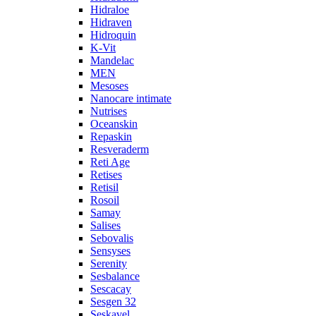
Hidraloe
Hidraven
Hidroquin
K-Vit
Mandelac
MEN
Mesoses
Nanocare intimate
Nutrises
Oceanskin
Repaskin
Resveraderm
Reti Age
Retises
Retisil
Rosoil
Samay
Salises
Sebovalis
Sensyses
Serenity
Sesbalance
Sescacay
Sesgen 32
Seskavel