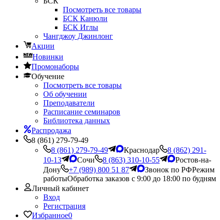
БСК
Посмотреть все товары
БСК Канюли
БСК Иглы
Чангджоу Джинлонг
Акции
Новинки
Промонаборы
Обучение
Посмотреть все товары
Об обучении
Преподаватели
Расписание семинаров
Библиотека данных
Распродажа
8 (861) 279-79-49
8 (861) 279-79-49
Краснодар
8 (862) 291-
10-13
Сочи
8 (863) 310-10-55
Ростов-на-
Дону
+7 (989) 800 51 87
Звонок по РФ
Режим
работы
Обработка заказов с 9:00 до 18:00 по будням
Личный кабинет
Вход
Регистрация
Избранное
0