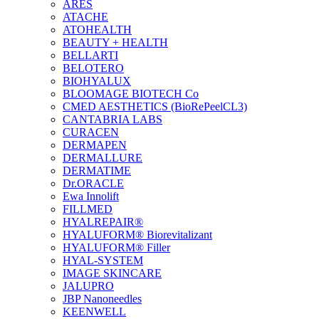
ARES
ATACHE
ATOHEALTH
BEAUTY + HEALTH
BELLARTI
BELOTERO
BIOHYALUX
BLOOMAGE BIOTECH Co
CMED AESTHETICS (BioRePeelCL3)
CANTABRIA LABS
CURACEN
DERMAPEN
DERMALLURE
DERMATIME
Dr.ORACLE
Ewa Innolift
FILLMED
НYALREPAIR®
HYALUFORM® Biorevitalizant
HYALUFORM® Filler
HYAL-SYSTEM
IMAGE SKINCARE
JALUPRO
JBP Nanoneedles
KEENWELL