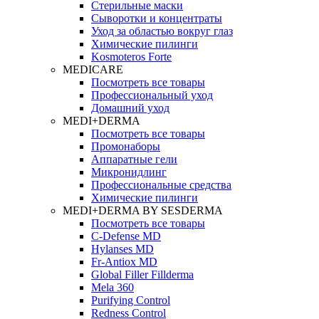
Стерильные маски
Сыворотки и концентраты
Уход за областью вокруг глаз
Химические пилинги
Kosmoteros Forte
MEDICARE
Посмотреть все товары
Профессиональный уход
Домашний уход
MEDI+DERMA
Посмотреть все товары
Промонаборы
Аппаратные гели
Микронидлинг
Профессиональные средства
Химические пилинги
MEDI+DERMA BY SESDERMA
Посмотреть все товары
C-Defense MD
Hylanses MD
Fr‑Antiox MD
Global Filler Fillderma
Mela 360
Purifying Control
Redness Control