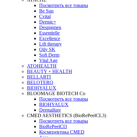
Посмотреть все товары
Be Sun
Cvital
Dermic+
Despigmen
Essentielle
Excellence
Lift therapy
Oily SK
Soft Derm
Vital Age
ATOHEALTH
BEAUTY + HEALTH
BELLARTI
BELOTERO
BIOHYALUX
BLOOMAGE BIOTECH Co
Посмотреть все товары
BIOHYALUX
Dermallure
CMED AESTHETICS (BioRePeelCL3)
Посмотреть все товары
BioRePeelCl3
Космецевтика CMED