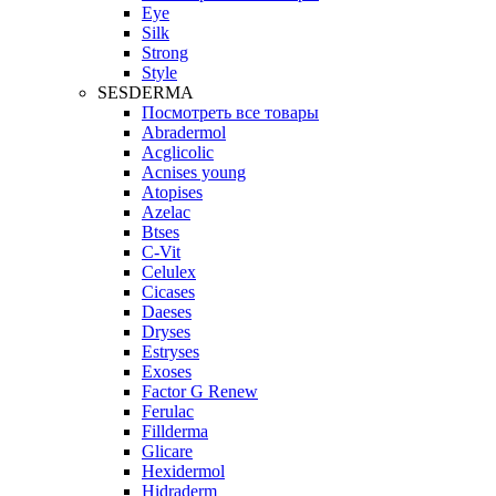
Eye
Silk
Strong
Style
SESDERMA
Посмотреть все товары
Abradermol
Acglicolic
Acnises young
Atopises
Azelac
Btses
C-Vit
Celulex
Cicases
Daeses
Dryses
Estryses
Exoses
Factor G Renew
Ferulac
Fillderma
Glicare
Hexidermol
Hidraderm