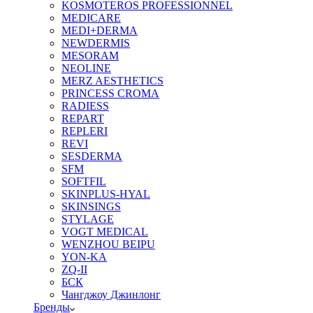
KOSMOTEROS PROFESSIONNEL
MEDICARE
MEDI+DERMA
NEWDERMIS
MESORAM
NEOLINE
MERZ AESTHETICS
PRINCESS CROMA
RADIESS
REPART
REPLERI
REVI
SESDERMA
SFM
SOFTFIL
SKINPLUS-HYAL
SKINSINGS
STYLAGE
VOGT MEDICAL
WENZHOU BEIPU
YON-KA
ZQ-II
БСК
Чангджоу Джинлонг
Бренды