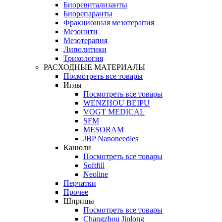
Биоревитализанты
Биорепаранты
Фракционная мезотерапия
Мезонити
Мезотерапия
Липолитики
Трихология
РАСХОДНЫЕ МАТЕРИАЛЫ
Посмотреть все товары
Иглы
Посмотреть все товары
WENZHOU BEIPU
VOGT MEDICAL
SFM
MESORAM
JBP Nanoneedles
Канюли
Посмотреть все товары
Softfill
Neoline
Перчатки
Прочее
Шприцы
Посмотреть все товары
Changzhou Jinlong