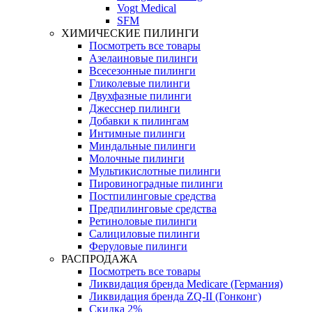
Vogt Medical
SFM
ХИМИЧЕСКИЕ ПИЛИНГИ
Посмотреть все товары
Азелаиновые пилинги
Всесезонные пилинги
Гликолевые пилинги
Двухфазные пилинги
Джесснер пилинги
Добавки к пилингам
Интимные пилинги
Миндальные пилинги
Молочные пилинги
Мультикислотные пилинги
Пировиноградные пилинги
Постпилинговые средства
Предпилинговые средства
Ретиноловые пилинги
Салициловые пилинги
Феруловые пилинги
РАСПРОДАЖА
Посмотреть все товары
Ликвидация бренда Medicare (Германия)
Ликвидация бренда ZQ-II (Гонконг)
Скидка 2%