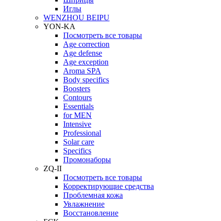
Иглы
WENZHOU BEIPU
YON-KA
Посмотреть все товары
Age correction
Age defense
Age exception
Aroma SPA
Body specifics
Boosters
Contours
Essentials
for MEN
Intensive
Professional
Solar care
Specifics
Промонаборы
ZQ-II
Посмотреть все товары
Корректирующие средства
Проблемная кожа
Увлажнение
Восстановление