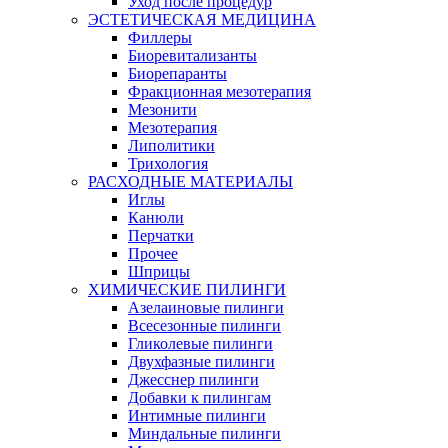
Уход после процедур
ЭСТЕТИЧЕСКАЯ МЕДИЦИНА
Филлеры
Биоревитализанты
Биорепаранты
Фракционная мезотерапия
Мезонити
Мезотерапия
Липолитики
Трихология
РАСХОДНЫЕ МАТЕРИАЛЫ
Иглы
Канюли
Перчатки
Прочее
Шприцы
ХИМИЧЕСКИЕ ПИЛИНГИ
Азелаиновые пилинги
Всесезонные пилинги
Гликолевые пилинги
Двухфазные пилинги
Джесснер пилинги
Добавки к пилингам
Интимные пилинги
Миндальные пилинги