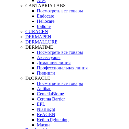
Ares
CANTABRIA LABS
Посмотреть все товары
Endocare
Heliocare
Iraltone
CURACEN
DERMAPEN
DERMALLURE
DERMATIME
Посмотреть все товары
Аксессуары
Домашняя линия
Профессиональная линия
Пилинги
Dr.ORACLE
Посмотреть все товары
Antibac
CentellaBiome
Cerama Barrier
EPL
NiaBright
ReAGEN
RetinoTightening
Маски