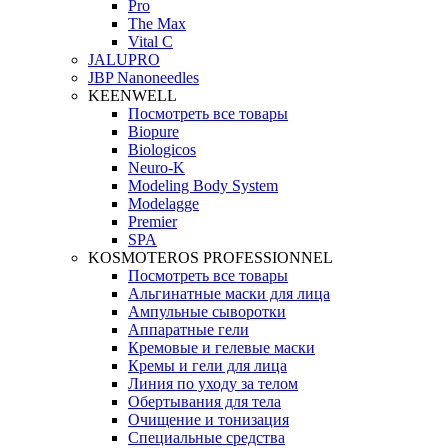
Pro
The Max
Vital C
JALUPRO
JBP Nanoneedles
KEENWELL
Посмотреть все товары
Biopure
Biologicos
Neuro‑K
Modeling Body System
Modelagge
Premier
SPA
KOSMOTEROS PROFESSIONNEL
Посмотреть все товары
Альгинатные маски для лица
Ампульные сыворотки
Аппаратные гели
Кремовые и гелевые маски
Кремы и гели для лица
Линия по уходу за телом
Обертывания для тела
Очищение и тонизация
Специальные средства