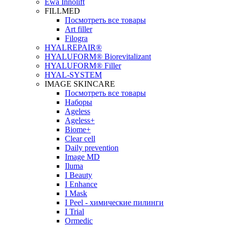
Ewa Innolift
FILLMED
Посмотреть все товары
Art filler
Filogra
НYALREPAIR®
HYALUFORM® Biorevitalizant
HYALUFORM® Filler
HYAL-SYSTEM
IMAGE SKINCARE
Посмотреть все товары
Наборы
Ageless
Ageless+
Biome+
Clear cell
Daily prevention
Image MD
Iluma
I Beauty
I Enhance
I Mask
I Peel - химические пилинги
I Trial
Ormedic