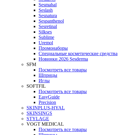
Sesmahal
Seslash
Sesnatura
Sespanthenol
Sesretinal
Silkses
Sublime
Uremol
Промонаборы
Специальные косметические средства
Новинки 2026 Sesderma
SFM
Посмотреть все товары
Шприцы
Иглы
SOFTFIL
Посмотреть все товары
EasyGuide
Precision
SKINPLUS-HYAL
SKINSINGS
STYLAGE
VOGT MEDICAL
Посмотреть все товары
Шприцы