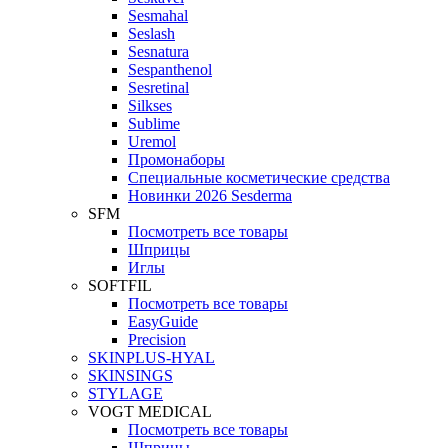
Sesmahal
Seslash
Sesnatura
Sespanthenol
Sesretinal
Silkses
Sublime
Uremol
Промонаборы
Специальные косметические средства
Новинки 2026 Sesderma
SFM
Посмотреть все товары
Шприцы
Иглы
SOFTFIL
Посмотреть все товары
EasyGuide
Precision
SKINPLUS-HYAL
SKINSINGS
STYLAGE
VOGT MEDICAL
Посмотреть все товары
Шприцы