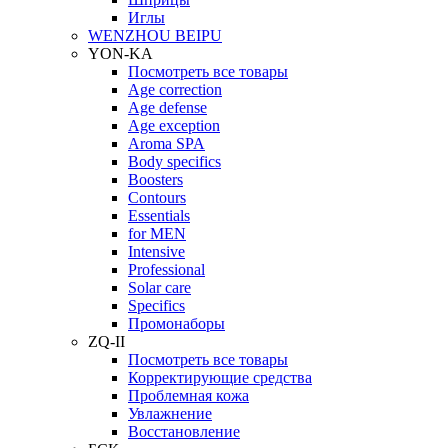
Иглы
WENZHOU BEIPU
YON-KA
Посмотреть все товары
Age correction
Age defense
Age exception
Aroma SPA
Body specifics
Boosters
Contours
Essentials
for MEN
Intensive
Professional
Solar care
Specifics
Промонаборы
ZQ-II
Посмотреть все товары
Корректирующие средства
Проблемная кожа
Увлажнение
Восстановление