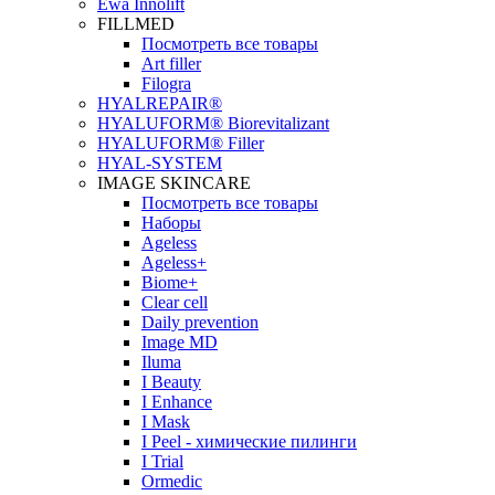
Ewa Innolift
FILLMED
Посмотреть все товары
Art filler
Filogra
НYALREPAIR®
HYALUFORM® Biorevitalizant
HYALUFORM® Filler
HYAL-SYSTEM
IMAGE SKINCARE
Посмотреть все товары
Наборы
Ageless
Ageless+
Biome+
Clear cell
Daily prevention
Image MD
Iluma
I Beauty
I Enhance
I Mask
I Peel - химические пилинги
I Trial
Ormedic