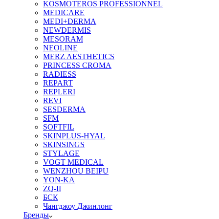
KOSMOTEROS PROFESSIONNEL
MEDICARE
MEDI+DERMA
NEWDERMIS
MESORAM
NEOLINE
MERZ AESTHETICS
PRINCESS CROMA
RADIESS
REPART
REPLERI
REVI
SESDERMA
SFM
SOFTFIL
SKINPLUS-HYAL
SKINSINGS
STYLAGE
VOGT MEDICAL
WENZHOU BEIPU
YON-KA
ZQ-II
БСК
Чангджоу Джинлонг
Бренды