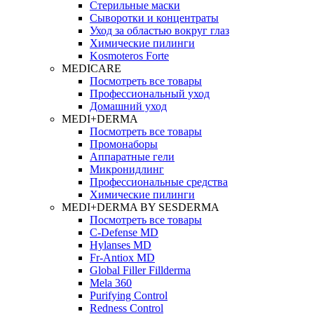
Стерильные маски
Сыворотки и концентраты
Уход за областью вокруг глаз
Химические пилинги
Kosmoteros Forte
MEDICARE
Посмотреть все товары
Профессиональный уход
Домашний уход
MEDI+DERMA
Посмотреть все товары
Промонаборы
Аппаратные гели
Микронидлинг
Профессиональные средства
Химические пилинги
MEDI+DERMA BY SESDERMA
Посмотреть все товары
C-Defense MD
Hylanses MD
Fr‑Antiox MD
Global Filler Fillderma
Mela 360
Purifying Control
Redness Control