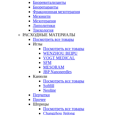
Биоревитализанты
Биорепаранты
Фракционная мезотерапия
Мезонити
Мезотерапия
Липолитики
Трихология
РАСХОДНЫЕ МАТЕРИАЛЫ
Посмотреть все товары
Иглы
Посмотреть все товары
WENZHOU BEIPU
VOGT MEDICAL
SFM
MESORAM
JBP Nanoneedles
Канюли
Посмотреть все товары
Softfill
Neoline
Перчатки
Прочее
Шприцы
Посмотреть все товары
Changzhou Jinlong