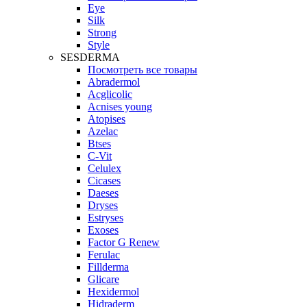
Eye
Silk
Strong
Style
SESDERMA
Посмотреть все товары
Abradermol
Acglicolic
Acnises young
Atopises
Azelac
Btses
C-Vit
Celulex
Cicases
Daeses
Dryses
Estryses
Exoses
Factor G Renew
Ferulac
Fillderma
Glicare
Hexidermol
Hidraderm