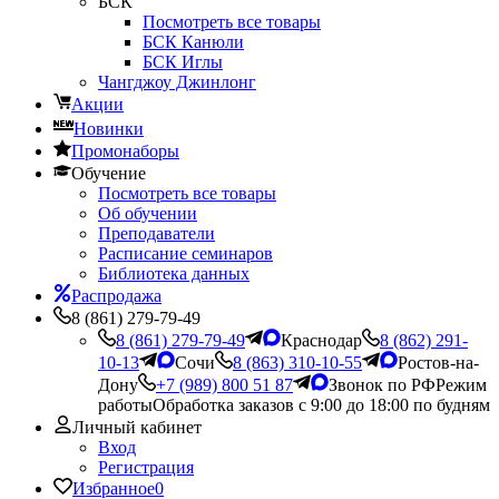
БСК
Посмотреть все товары
БСК Канюли
БСК Иглы
Чангджоу Джинлонг
Акции
Новинки
Промонаборы
Обучение
Посмотреть все товары
Об обучении
Преподаватели
Расписание семинаров
Библиотека данных
Распродажа
8 (861) 279-79-49
8 (861) 279-79-49
Краснодар
8 (862) 291-
10-13
Сочи
8 (863) 310-10-55
Ростов-на-
Дону
+7 (989) 800 51 87
Звонок по РФ
Режим
работы
Обработка заказов с 9:00 до 18:00 по будням
Личный кабинет
Вход
Регистрация
Избранное
0