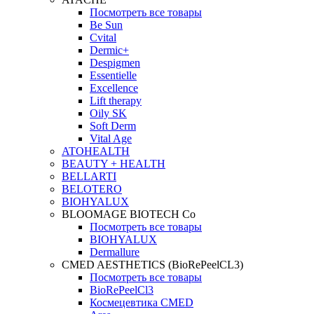
Посмотреть все товары
Be Sun
Cvital
Dermic+
Despigmen
Essentielle
Excellence
Lift therapy
Oily SK
Soft Derm
Vital Age
ATOHEALTH
BEAUTY + HEALTH
BELLARTI
BELOTERO
BIOHYALUX
BLOOMAGE BIOTECH Co
Посмотреть все товары
BIOHYALUX
Dermallure
CMED AESTHETICS (BioRePeelCL3)
Посмотреть все товары
BioRePeelCl3
Космецевтика CMED