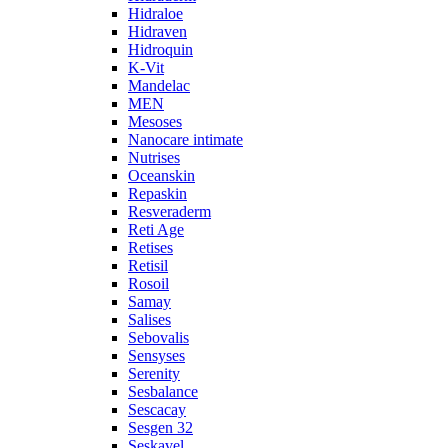
Hidraloe
Hidraven
Hidroquin
K-Vit
Mandelac
MEN
Mesoses
Nanocare intimate
Nutrises
Oceanskin
Repaskin
Resveraderm
Reti Age
Retises
Retisil
Rosoil
Samay
Salises
Sebovalis
Sensyses
Serenity
Sesbalance
Sescacay
Sesgen 32
Seskavel