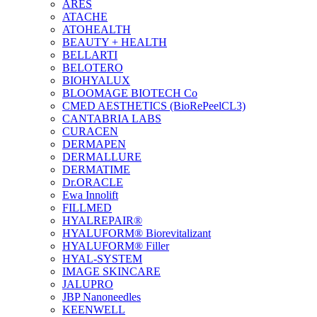
ARES
ATACHE
ATOHEALTH
BEAUTY + HEALTH
BELLARTI
BELOTERO
BIOHYALUX
BLOOMAGE BIOTECH Co
CMED AESTHETICS (BioRePeelCL3)
CANTABRIA LABS
CURACEN
DERMAPEN
DERMALLURE
DERMATIME
Dr.ORACLE
Ewa Innolift
FILLMED
НYALREPAIR®
HYALUFORM® Biorevitalizant
HYALUFORM® Filler
HYAL-SYSTEM
IMAGE SKINCARE
JALUPRO
JBP Nanoneedles
KEENWELL