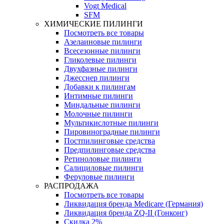
Vogt Medical
SFM
ХИМИЧЕСКИЕ ПИЛИНГИ
Посмотреть все товары
Азелаиновые пилинги
Всесезонные пилинги
Гликолевые пилинги
Двухфазные пилинги
Джесснер пилинги
Добавки к пилингам
Интимные пилинги
Миндальные пилинги
Молочные пилинги
Мультикислотные пилинги
Пировиноградные пилинги
Постпилинговые средства
Предпилинговые средства
Ретиноловые пилинги
Салициловые пилинги
Феруловые пилинги
РАСПРОДАЖА
Посмотреть все товары
Ликвидация бренда Medicare (Германия)
Ликвидация бренда ZQ-II (Гонконг)
Скидка 2%