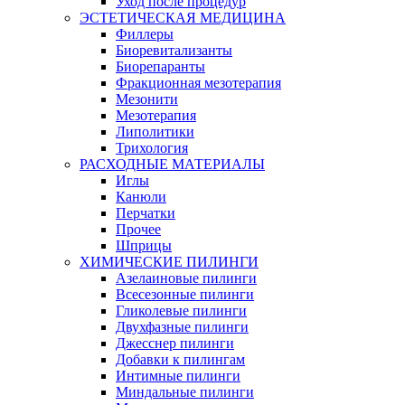
Уход после процедур
ЭСТЕТИЧЕСКАЯ МЕДИЦИНА
Филлеры
Биоревитализанты
Биорепаранты
Фракционная мезотерапия
Мезонити
Мезотерапия
Липолитики
Трихология
РАСХОДНЫЕ МАТЕРИАЛЫ
Иглы
Канюли
Перчатки
Прочее
Шприцы
ХИМИЧЕСКИЕ ПИЛИНГИ
Азелаиновые пилинги
Всесезонные пилинги
Гликолевые пилинги
Двухфазные пилинги
Джесснер пилинги
Добавки к пилингам
Интимные пилинги
Миндальные пилинги