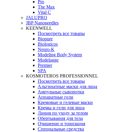
Pro
The Max
Vital C
JALUPRO
JBP Nanoneedles
KEENWELL
Посмотреть все товары
Biopure
Biologicos
Neuro‑K
Modeling Body System
Modelagge
Premier
SPA
KOSMOTEROS PROFESSIONNEL
Посмотреть все товары
Альгинатные маски для лица
Ампульные сыворотки
Аппаратные гели
Кремовые и гелевые маски
Кремы и гели для лица
Линия по уходу за телом
Обертывания для тела
Очищение и тонизация
Специальные средства