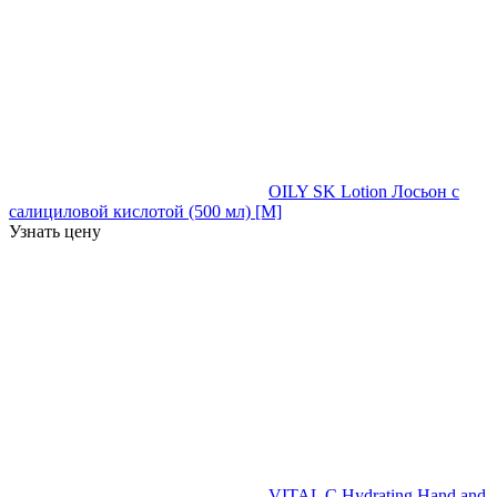
OILY SK Lotion Лосьон с
салициловой кислотой (500 мл) [M]
Узнать цену
VITAL C Hydrating Hand and