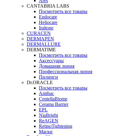
Ares
CANTABRIA LABS
Посмотреть все товары
Endocare
Heliocare
Iraltone
CURACEN
DERMAPEN
DERMALLURE
DERMATIME
Посмотреть все товары
Аксессуары
Домашняя линия
Профессиональная линия
Пилинги
Dr.ORACLE
Посмотреть все товары
Antibac
CentellaBiome
Cerama Barrier
EPL
NiaBright
ReAGEN
RetinoTightening
Маски