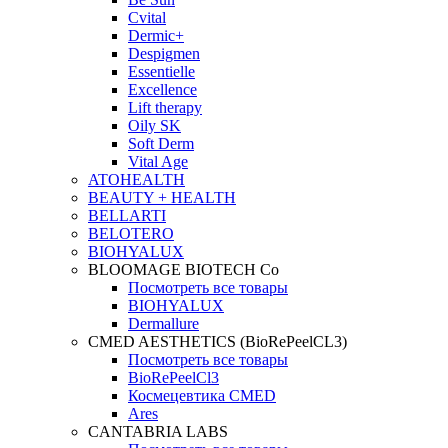
Cvital
Dermic+
Despigmen
Essentielle
Excellence
Lift therapy
Oily SK
Soft Derm
Vital Age
ATOHEALTH
BEAUTY + HEALTH
BELLARTI
BELOTERO
BIOHYALUX
BLOOMAGE BIOTECH Co
Посмотреть все товары
BIOHYALUX
Dermallure
CMED AESTHETICS (BioRePeelCL3)
Посмотреть все товары
BioRePeelCl3
Космецевтика CMED
Ares
CANTABRIA LABS