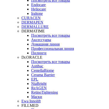
Посмотреть все товары
Endocare
Heliocare
Iraltone
CURACEN
DERMAPEN
DERMALLURE
DERMATIME
Посмотреть все товары
Аксессуары
Домашняя линия
Профессиональная линия
Пилинги
Dr.ORACLE
Посмотреть все товары
Antibac
CentellaBiome
Cerama Barrier
EPL
NiaBright
ReAGEN
RetinoTightening
Маски
Ewa Innolift
FILLMED