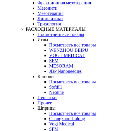
Фракционная мезотерапия
Мезонити
Мезотерапия
Липолитики
Трихология
РАСХОДНЫЕ МАТЕРИАЛЫ
Посмотреть все товары
Иглы
Посмотреть все товары
WENZHOU BEIPU
VOGT MEDICAL
SFM
MESORAM
JBP Nanoneedles
Канюли
Посмотреть все товары
Softfill
Neoline
Перчатки
Прочее
Шприцы
Посмотреть все товары
Changzhou Jinlong
Vogt Medical
SFM