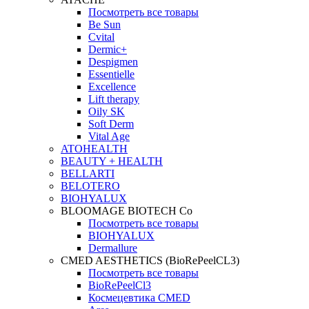
Посмотреть все товары
Be Sun
Cvital
Dermic+
Despigmen
Essentielle
Excellence
Lift therapy
Oily SK
Soft Derm
Vital Age
ATOHEALTH
BEAUTY + HEALTH
BELLARTI
BELOTERO
BIOHYALUX
BLOOMAGE BIOTECH Co
Посмотреть все товары
BIOHYALUX
Dermallure
CMED AESTHETICS (BioRePeelCL3)
Посмотреть все товары
BioRePeelCl3
Космецевтика CMED