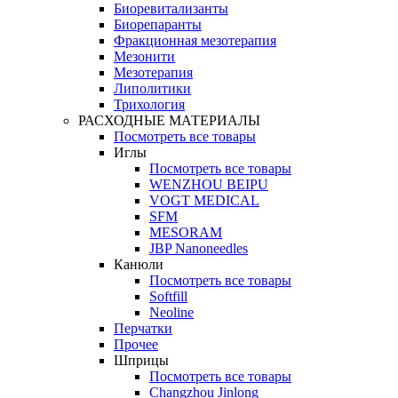
Биоревитализанты
Биорепаранты
Фракционная мезотерапия
Мезонити
Мезотерапия
Липолитики
Трихология
РАСХОДНЫЕ МАТЕРИАЛЫ
Посмотреть все товары
Иглы
Посмотреть все товары
WENZHOU BEIPU
VOGT MEDICAL
SFM
MESORAM
JBP Nanoneedles
Канюли
Посмотреть все товары
Softfill
Neoline
Перчатки
Прочее
Шприцы
Посмотреть все товары
Changzhou Jinlong