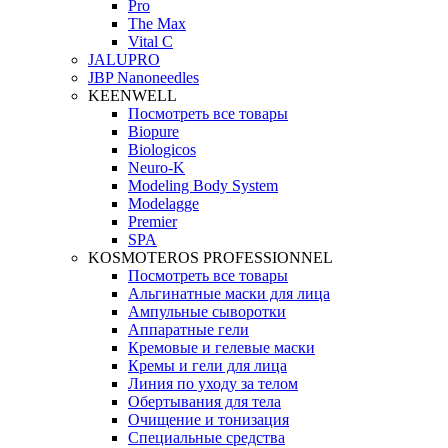
Pro
The Max
Vital C
JALUPRO
JBP Nanoneedles
KEENWELL
Посмотреть все товары
Biopure
Biologicos
Neuro‑K
Modeling Body System
Modelagge
Premier
SPA
KOSMOTEROS PROFESSIONNEL
Посмотреть все товары
Альгинатные маски для лица
Ампульные сыворотки
Аппаратные гели
Кремовые и гелевые маски
Кремы и гели для лица
Линия по уходу за телом
Обертывания для тела
Очищение и тонизация
Специальные средства