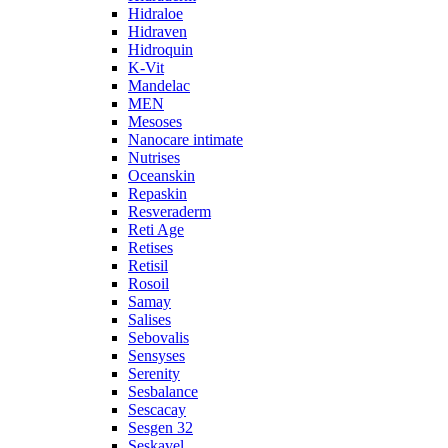
Hidraloe
Hidraven
Hidroquin
K-Vit
Mandelac
MEN
Mesoses
Nanocare intimate
Nutrises
Oceanskin
Repaskin
Resveraderm
Reti Age
Retises
Retisil
Rosoil
Samay
Salises
Sebovalis
Sensyses
Serenity
Sesbalance
Sescacay
Sesgen 32
Seskavel