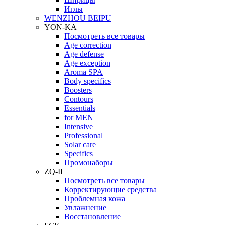
Иглы
WENZHOU BEIPU
YON-KA
Посмотреть все товары
Age correction
Age defense
Age exception
Aroma SPA
Body specifics
Boosters
Contours
Essentials
for MEN
Intensive
Professional
Solar care
Specifics
Промонаборы
ZQ-II
Посмотреть все товары
Корректирующие средства
Проблемная кожа
Увлажнение
Восстановление