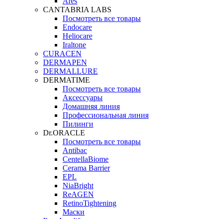
Ares
CANTABRIA LABS
Посмотреть все товары
Endocare
Heliocare
Iraltone
CURACEN
DERMAPEN
DERMALLURE
DERMATIME
Посмотреть все товары
Аксессуары
Домашняя линия
Профессиональная линия
Пилинги
Dr.ORACLE
Посмотреть все товары
Antibac
CentellaBiome
Cerama Barrier
EPL
NiaBright
ReAGEN
RetinoTightening
Маски