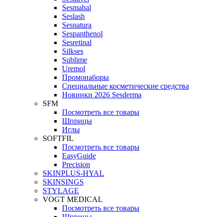
Sesmahal
Seslash
Sesnatura
Sespanthenol
Sesretinal
Silkses
Sublime
Uremol
Промонаборы
Специальные косметические средства
Новинки 2026 Sesderma
SFM
Посмотреть все товары
Шприцы
Иглы
SOFTFIL
Посмотреть все товары
EasyGuide
Precision
SKINPLUS-HYAL
SKINSINGS
STYLAGE
VOGT MEDICAL
Посмотреть все товары
Шприцы