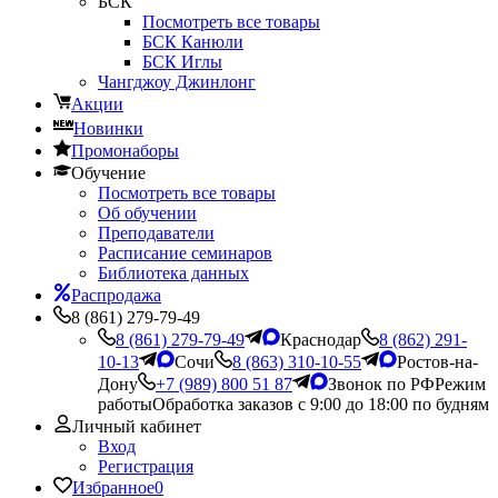
БСК
Посмотреть все товары
БСК Канюли
БСК Иглы
Чангджоу Джинлонг
Акции
Новинки
Промонаборы
Обучение
Посмотреть все товары
Об обучении
Преподаватели
Расписание семинаров
Библиотека данных
Распродажа
8 (861) 279-79-49
8 (861) 279-79-49
Краснодар
8 (862) 291-
10-13
Сочи
8 (863) 310-10-55
Ростов-на-
Дону
+7 (989) 800 51 87
Звонок по РФ
Режим
работы
Обработка заказов с 9:00 до 18:00 по будням
Личный кабинет
Вход
Регистрация
Избранное
0