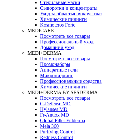
Стерильные маски
Сыворотки и концентраты
Уход за областью вокруг глаз
Химические пилинги
Kosmoteros Forte
MEDICARE
Посмотреть все товары
Профессиональный уход
Домашний уход
MEDI+DERMA
Посмотреть все товары
Промонаборы
Аппаратные гели
Микронидлинг
Профессиональные средства
Химические пилинги
MEDI+DERMA BY SESDERMA
Посмотреть все товары
C-Defense MD
Hylanses MD
Fr‑Antiox MD
Global Filler Fillderma
Mela 360
Purifying Control
Redness Control