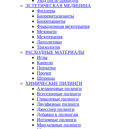
Уход после процедур
ЭСТЕТИЧЕСКАЯ МЕДИЦИНА
Филлеры
Биоревитализанты
Биорепаранты
Фракционная мезотерапия
Мезонити
Мезотерапия
Липолитики
Трихология
РАСХОДНЫЕ МАТЕРИАЛЫ
Иглы
Канюли
Перчатки
Прочее
Шприцы
ХИМИЧЕСКИЕ ПИЛИНГИ
Азелаиновые пилинги
Всесезонные пилинги
Гликолевые пилинги
Двухфазные пилинги
Джесснер пилинги
Добавки к пилингам
Интимные пилинги
Миндальные пилинги