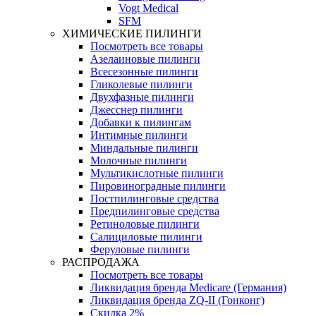
Vogt Medical
SFM
ХИМИЧЕСКИЕ ПИЛИНГИ
Посмотреть все товары
Азелаиновые пилинги
Всесезонные пилинги
Гликолевые пилинги
Двухфазные пилинги
Джесснер пилинги
Добавки к пилингам
Интимные пилинги
Миндальные пилинги
Молочные пилинги
Мультикислотные пилинги
Пировиноградные пилинги
Постпилинговые средства
Предпилинговые средства
Ретиноловые пилинги
Салициловые пилинги
Феруловые пилинги
РАСПРОДАЖА
Посмотреть все товары
Ликвидация бренда Medicare (Германия)
Ликвидация бренда ZQ-II (Гонконг)
Скидка 2%