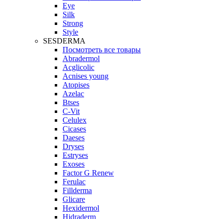
Eye
Silk
Strong
Style
SESDERMA
Посмотреть все товары
Abradermol
Acglicolic
Acnises young
Atopises
Azelac
Btses
C-Vit
Celulex
Cicases
Daeses
Dryses
Estryses
Exoses
Factor G Renew
Ferulac
Fillderma
Glicare
Hexidermol
Hidraderm