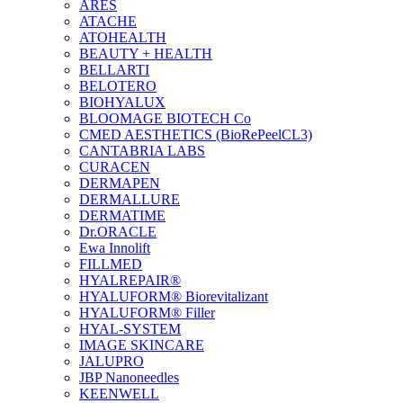
ARES
ATACHE
ATOHEALTH
BEAUTY + HEALTH
BELLARTI
BELOTERO
BIOHYALUX
BLOOMAGE BIOTECH Co
CMED AESTHETICS (BioRePeelCL3)
CANTABRIA LABS
CURACEN
DERMAPEN
DERMALLURE
DERMATIME
Dr.ORACLE
Ewa Innolift
FILLMED
НYALREPAIR®
HYALUFORM® Biorevitalizant
HYALUFORM® Filler
HYAL-SYSTEM
IMAGE SKINCARE
JALUPRO
JBP Nanoneedles
KEENWELL