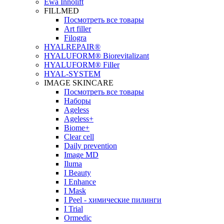
Ewa Innolift
FILLMED
Посмотреть все товары
Art filler
Filogra
НYALREPAIR®
HYALUFORM® Biorevitalizant
HYALUFORM® Filler
HYAL-SYSTEM
IMAGE SKINCARE
Посмотреть все товары
Наборы
Ageless
Ageless+
Biome+
Clear cell
Daily prevention
Image MD
Iluma
I Beauty
I Enhance
I Mask
I Peel - химические пилинги
I Trial
Ormedic