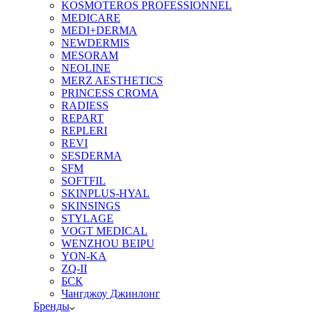
KOSMOTEROS PROFESSIONNEL
MEDICARE
MEDI+DERMA
NEWDERMIS
MESORAM
NEOLINE
MERZ AESTHETICS
PRINCESS CROMA
RADIESS
REPART
REPLERI
REVI
SESDERMA
SFM
SOFTFIL
SKINPLUS-HYAL
SKINSINGS
STYLAGE
VOGT MEDICAL
WENZHOU BEIPU
YON-KA
ZQ-II
БСК
Чангджоу Джинлонг
Бренды