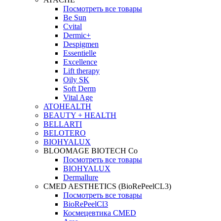
Посмотреть все товары
Be Sun
Cvital
Dermic+
Despigmen
Essentielle
Excellence
Lift therapy
Oily SK
Soft Derm
Vital Age
ATOHEALTH
BEAUTY + HEALTH
BELLARTI
BELOTERO
BIOHYALUX
BLOOMAGE BIOTECH Co
Посмотреть все товары
BIOHYALUX
Dermallure
CMED AESTHETICS (BioRePeelCL3)
Посмотреть все товары
BioRePeelCl3
Космецевтика CMED