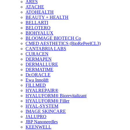
ARES
ATACHE
ATOHEALTH
BEAUTY + HEALTH
BELLARTI
BELOTERO
BIOHYALUX
BLOOMAGE BIOTECH Co
CMED AESTHETICS (BioRePeelCL3)
CANTABRIA LABS
CURACEN
DERMAPEN
DERMALLURE
DERMATIME
Dr.ORACLE
Ewa Innolift
FILLMED
НYALREPAIR®
HYALUFORM® Biorevitalizant
HYALUFORM® Filler
HYAL-SYSTEM
IMAGE SKINCARE
JALUPRO
JBP Nanoneedles
KEENWELL