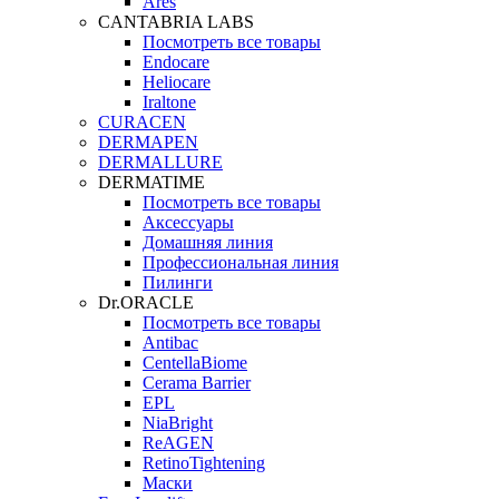
Ares
CANTABRIA LABS
Посмотреть все товары
Endocare
Heliocare
Iraltone
CURACEN
DERMAPEN
DERMALLURE
DERMATIME
Посмотреть все товары
Аксессуары
Домашняя линия
Профессиональная линия
Пилинги
Dr.ORACLE
Посмотреть все товары
Antibac
CentellaBiome
Cerama Barrier
EPL
NiaBright
ReAGEN
RetinoTightening
Маски