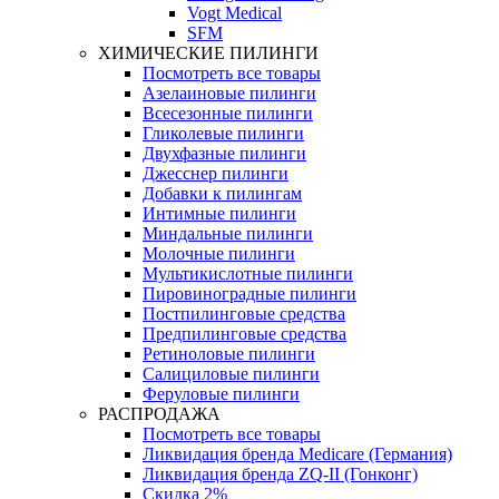
Vogt Medical
SFM
ХИМИЧЕСКИЕ ПИЛИНГИ
Посмотреть все товары
Азелаиновые пилинги
Всесезонные пилинги
Гликолевые пилинги
Двухфазные пилинги
Джесснер пилинги
Добавки к пилингам
Интимные пилинги
Миндальные пилинги
Молочные пилинги
Мультикислотные пилинги
Пировиноградные пилинги
Постпилинговые средства
Предпилинговые средства
Ретиноловые пилинги
Салициловые пилинги
Феруловые пилинги
РАСПРОДАЖА
Посмотреть все товары
Ликвидация бренда Medicare (Германия)
Ликвидация бренда ZQ-II (Гонконг)
Скидка 2%