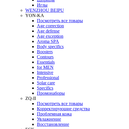
Иглы
WENZHOU BEIPU
YON-KA
Посмотреть все товары
Age correction
Age defense
Age exception
Aroma SPA
Body specifics
Boosters
Contours
Essentials
for MEN
Intensive
Professional
Solar care
Specifics
Промонаборы
ZQ-II
Посмотреть все товары
Корректирующие средства
Проблемная кожа
Увлажнение
Восстановление