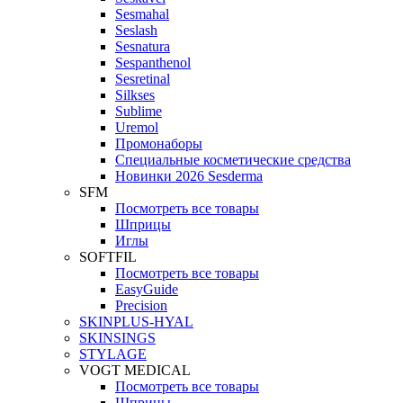
Sesmahal
Seslash
Sesnatura
Sespanthenol
Sesretinal
Silkses
Sublime
Uremol
Промонаборы
Специальные косметические средства
Новинки 2026 Sesderma
SFM
Посмотреть все товары
Шприцы
Иглы
SOFTFIL
Посмотреть все товары
EasyGuide
Precision
SKINPLUS-HYAL
SKINSINGS
STYLAGE
VOGT MEDICAL
Посмотреть все товары
Шприцы