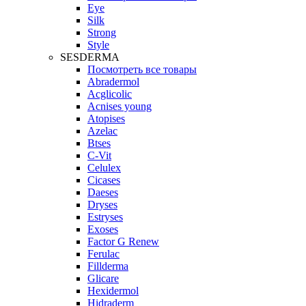
Eye
Silk
Strong
Style
SESDERMA
Посмотреть все товары
Abradermol
Acglicolic
Acnises young
Atopises
Azelac
Btses
C-Vit
Celulex
Cicases
Daeses
Dryses
Estryses
Exoses
Factor G Renew
Ferulac
Fillderma
Glicare
Hexidermol
Hidraderm