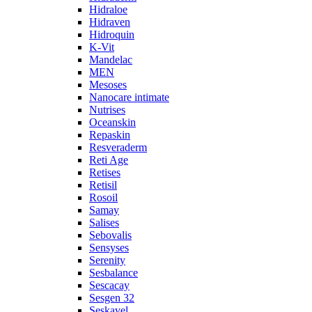
Hidraloe
Hidraven
Hidroquin
K-Vit
Mandelac
MEN
Mesoses
Nanocare intimate
Nutrises
Oceanskin
Repaskin
Resveraderm
Reti Age
Retises
Retisil
Rosoil
Samay
Salises
Sebovalis
Sensyses
Serenity
Sesbalance
Sescacay
Sesgen 32
Seskavel