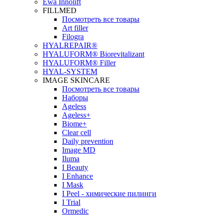
Ewa Innolift
FILLMED
Посмотреть все товары
Art filler
Filogra
НYALREPAIR®
HYALUFORM® Biorevitalizant
HYALUFORM® Filler
HYAL-SYSTEM
IMAGE SKINCARE
Посмотреть все товары
Наборы
Ageless
Ageless+
Biome+
Clear cell
Daily prevention
Image MD
Iluma
I Beauty
I Enhance
I Mask
I Peel - химические пилинги
I Trial
Ormedic