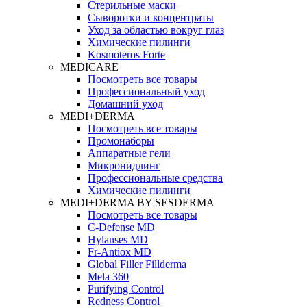
Стерильные маски
Сыворотки и концентраты
Уход за областью вокруг глаз
Химические пилинги
Kosmoteros Forte
MEDICARE
Посмотреть все товары
Профессиональный уход
Домашний уход
MEDI+DERMA
Посмотреть все товары
Промонаборы
Аппаратные гели
Микронидлинг
Профессиональные средства
Химические пилинги
MEDI+DERMA BY SESDERMA
Посмотреть все товары
C-Defense MD
Hylanses MD
Fr‑Antiox MD
Global Filler Fillderma
Mela 360
Purifying Control
Redness Control