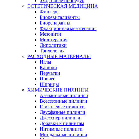
Уход после процедур
ЭСТЕТИЧЕСКАЯ МЕДИЦИНА
Филлеры
Биоревитализанты
Биорепаранты
Фракционная мезотерапия
Мезонити
Мезотерапия
Липолитики
Трихология
РАСХОДНЫЕ МАТЕРИАЛЫ
Иглы
Канюли
Перчатки
Прочее
Шприцы
ХИМИЧЕСКИЕ ПИЛИНГИ
Азелаиновые пилинги
Всесезонные пилинги
Гликолевые пилинги
Двухфазные пилинги
Джесснер пилинги
Добавки к пилингам
Интимные пилинги
Миндальные пилинги