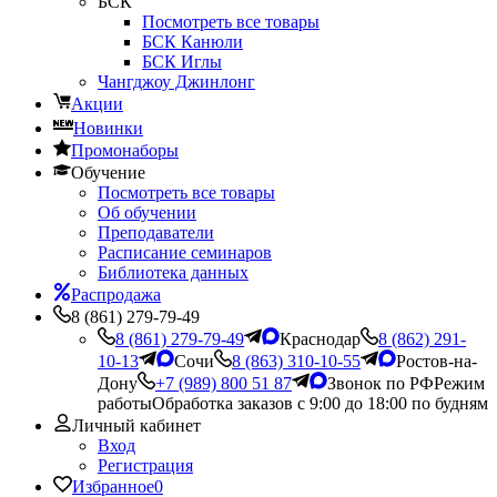
БСК
Посмотреть все товары
БСК Канюли
БСК Иглы
Чангджоу Джинлонг
Акции
Новинки
Промонаборы
Обучение
Посмотреть все товары
Об обучении
Преподаватели
Расписание семинаров
Библиотека данных
Распродажа
8 (861) 279-79-49
8 (861) 279-79-49
Краснодар
8 (862) 291-
10-13
Сочи
8 (863) 310-10-55
Ростов-на-
Дону
+7 (989) 800 51 87
Звонок по РФ
Режим
работы
Обработка заказов с 9:00 до 18:00 по будням
Личный кабинет
Вход
Регистрация
Избранное
0