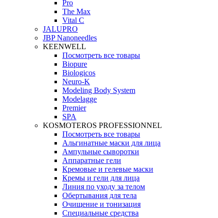
Pro
The Max
Vital C
JALUPRO
JBP Nanoneedles
KEENWELL
Посмотреть все товары
Biopure
Biologicos
Neuro‑K
Modeling Body System
Modelagge
Premier
SPA
KOSMOTEROS PROFESSIONNEL
Посмотреть все товары
Альгинатные маски для лица
Ампульные сыворотки
Аппаратные гели
Кремовые и гелевые маски
Кремы и гели для лица
Линия по уходу за телом
Обертывания для тела
Очищение и тонизация
Специальные средства