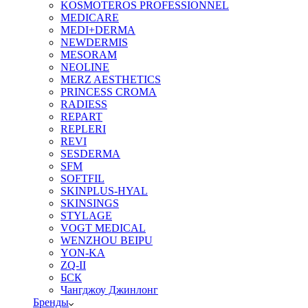
KOSMOTEROS PROFESSIONNEL
MEDICARE
MEDI+DERMA
NEWDERMIS
MESORAM
NEOLINE
MERZ AESTHETICS
PRINCESS CROMA
RADIESS
REPART
REPLERI
REVI
SESDERMA
SFM
SOFTFIL
SKINPLUS-HYAL
SKINSINGS
STYLAGE
VOGT MEDICAL
WENZHOU BEIPU
YON-KA
ZQ-II
БСК
Чангджоу Джинлонг
Бренды