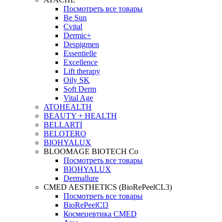
Посмотреть все товары
Be Sun
Cvital
Dermic+
Despigmen
Essentielle
Excellence
Lift therapy
Oily SK
Soft Derm
Vital Age
ATOHEALTH
BEAUTY + HEALTH
BELLARTI
BELOTERO
BIOHYALUX
BLOOMAGE BIOTECH Co
Посмотреть все товары
BIOHYALUX
Dermallure
CMED AESTHETICS (BioRePeelCL3)
Посмотреть все товары
BioRePeelCl3
Космецевтика CMED