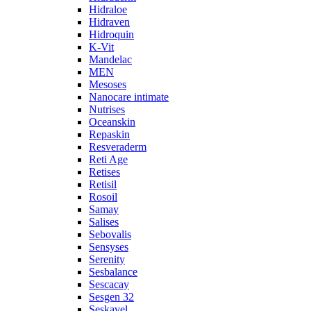
Hidraloe
Hidraven
Hidroquin
K-Vit
Mandelac
MEN
Mesoses
Nanocare intimate
Nutrises
Oceanskin
Repaskin
Resveraderm
Reti Age
Retises
Retisil
Rosoil
Samay
Salises
Sebovalis
Sensyses
Serenity
Sesbalance
Sescacay
Sesgen 32
Seskavel