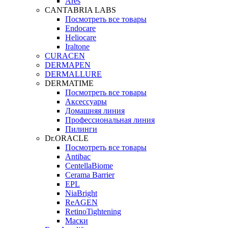
Ares
CANTABRIA LABS
Посмотреть все товары
Endocare
Heliocare
Iraltone
CURACEN
DERMAPEN
DERMALLURE
DERMATIME
Посмотреть все товары
Аксессуары
Домашняя линия
Профессиональная линия
Пилинги
Dr.ORACLE
Посмотреть все товары
Antibac
CentellaBiome
Cerama Barrier
EPL
NiaBright
ReAGEN
RetinoTightening
Маски