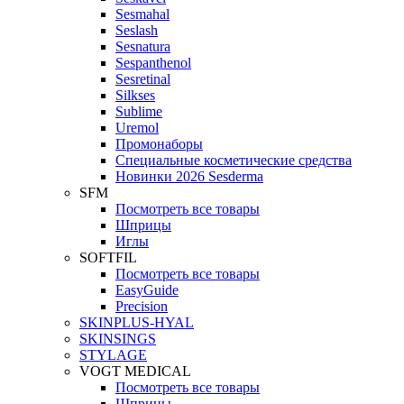
Sesmahal
Seslash
Sesnatura
Sespanthenol
Sesretinal
Silkses
Sublime
Uremol
Промонаборы
Специальные косметические средства
Новинки 2026 Sesderma
SFM
Посмотреть все товары
Шприцы
Иглы
SOFTFIL
Посмотреть все товары
EasyGuide
Precision
SKINPLUS-HYAL
SKINSINGS
STYLAGE
VOGT MEDICAL
Посмотреть все товары
Шприцы