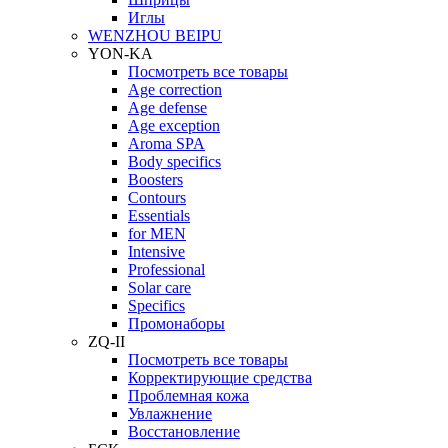
Иглы
WENZHOU BEIPU
YON-KA
Посмотреть все товары
Age correction
Age defense
Age exception
Aroma SPA
Body specifics
Boosters
Contours
Essentials
for MEN
Intensive
Professional
Solar care
Specifics
Промонаборы
ZQ-II
Посмотреть все товары
Корректирующие средства
Проблемная кожа
Увлажнение
Восстановление