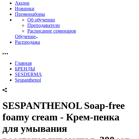
Акции
Новинки
Промонаборы
Об обучении
Преподаватели
Расписание семинаров
Обучение
Распродажа
Главная
БРЕНДЫ
SESDERMA
Sespanthenol
SESPANTHENOL Soap-free
foamy cream - Крем-пенка
для умывания