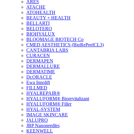
ARES
ATACHE
ATOHEALTH
BEAUTY + HEALTH
BELLARTI
BELOTERO
BIOHYALUX
BLOOMAGE BIOTECH Co
CMED AESTHETICS (BioRePeelCL3)
CANTABRIA LABS
CURACEN
DERMAPEN
DERMALLURE
DERMATIME
Dr.ORACLE
Ewa Innolift
FILLMED
НYALREPAIR®
HYALUFORM® Biorevitalizant
HYALUFORM® Filler
HYAL-SYSTEM
IMAGE SKINCARE
JALUPRO
JBP Nanoneedles
KEENWELL