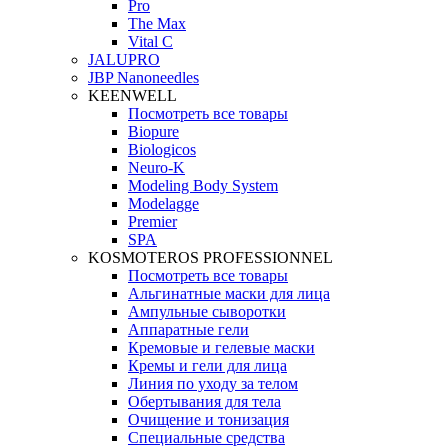
Pro
The Max
Vital C
JALUPRO
JBP Nanoneedles
KEENWELL
Посмотреть все товары
Biopure
Biologicos
Neuro‑K
Modeling Body System
Modelagge
Premier
SPA
KOSMOTEROS PROFESSIONNEL
Посмотреть все товары
Альгинатные маски для лица
Ампульные сыворотки
Аппаратные гели
Кремовые и гелевые маски
Кремы и гели для лица
Линия по уходу за телом
Обертывания для тела
Очищение и тонизация
Специальные средства