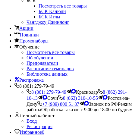
БСК
Посмотреть все товары
БСК Канюли
БСК Иглы
Чангджоу Джинлонг
Акции
Новинки
Промонаборы
Обучение
Посмотреть все товары
Об обучении
Преподаватели
Расписание семинаров
Библиотека данных
Распродажа
8 (861) 279-79-49
8 (861) 279-79-49
Краснодар
8 (862) 291-
10-13
Сочи
8 (863) 310-10-55
Ростов-на-
Дону
+7 (989) 800 51 87
Звонок по РФ
Режим
работы
Обработка заказов с 9:00 до 18:00 по будням
Личный кабинет
Вход
Регистрация
Избранное
0