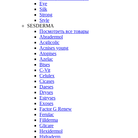
Eye
Silk
Strong
Style
SESDERMA
Посмотреть все товары
Abradermol
Acglicolic
Acnises young
Atopises
Azelac
Btses
C-Vit
Celulex
Cicases
Daeses
Dryses
Estryses
Exoses
Factor G Renew
Ferulac
Fillderma
Glicare
Hexidermol
Hidraderm