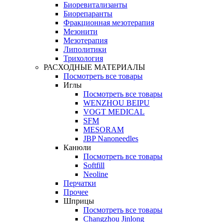
Биоревитализанты
Биорепаранты
Фракционная мезотерапия
Мезонити
Мезотерапия
Липолитики
Трихология
РАСХОДНЫЕ МАТЕРИАЛЫ
Посмотреть все товары
Иглы
Посмотреть все товары
WENZHOU BEIPU
VOGT MEDICAL
SFM
MESORAM
JBP Nanoneedles
Канюли
Посмотреть все товары
Softfill
Neoline
Перчатки
Прочее
Шприцы
Посмотреть все товары
Changzhou Jinlong