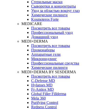
Стерильные маски
Сыворотки и концентраты
Уход за областью вокруг глаз
Химические пилинги
Kosmoteros Forte
MEDICARE
Посмотреть все товары
Профессиональный уход
Домашний уход
MEDI+DERMA
Посмотреть все товары
Промонаборы
Аппаратные гели
Микронидлинг
Профессиональные средства
Химические пилинги
MEDI+DERMA BY SESDERMA
Посмотреть все товары
C-Defense MD
Hylanses MD
Fr‑Antiox MD
Global Filler Fillderma
Mela 360
Purifying Control
Redness Control