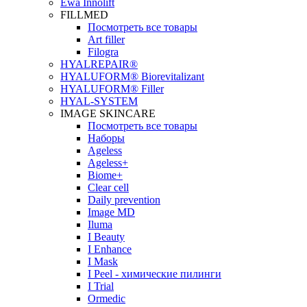
Ewa Innolift
FILLMED
Посмотреть все товары
Art filler
Filogra
НYALREPAIR®
HYALUFORM® Biorevitalizant
HYALUFORM® Filler
HYAL-SYSTEM
IMAGE SKINCARE
Посмотреть все товары
Наборы
Ageless
Ageless+
Biome+
Clear cell
Daily prevention
Image MD
Iluma
I Beauty
I Enhance
I Mask
I Peel - химические пилинги
I Trial
Ormedic