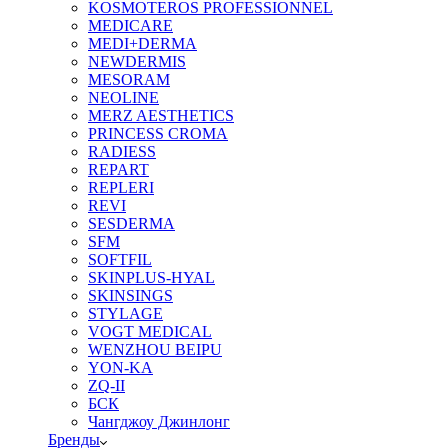
KOSMOTEROS PROFESSIONNEL
MEDICARE
MEDI+DERMA
NEWDERMIS
MESORAM
NEOLINE
MERZ AESTHETICS
PRINCESS CROMA
RADIESS
REPART
REPLERI
REVI
SESDERMA
SFM
SOFTFIL
SKINPLUS-HYAL
SKINSINGS
STYLAGE
VOGT MEDICAL
WENZHOU BEIPU
YON-KA
ZQ-II
БСК
Чангджоу Джинлонг
Бренды