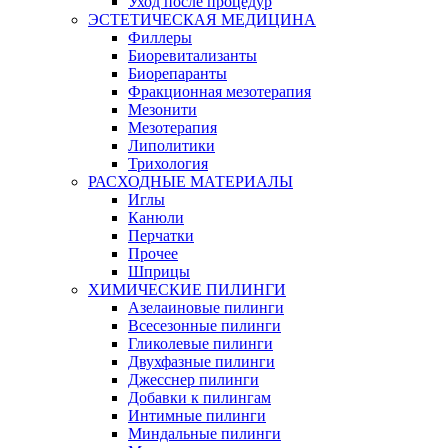
Уход после процедур
ЭСТЕТИЧЕСКАЯ МЕДИЦИНА
Филлеры
Биоревитализанты
Биорепаранты
Фракционная мезотерапия
Мезонити
Мезотерапия
Липолитики
Трихология
РАСХОДНЫЕ МАТЕРИАЛЫ
Иглы
Канюли
Перчатки
Прочее
Шприцы
ХИМИЧЕСКИЕ ПИЛИНГИ
Азелаиновые пилинги
Всесезонные пилинги
Гликолевые пилинги
Двухфазные пилинги
Джесснер пилинги
Добавки к пилингам
Интимные пилинги
Миндальные пилинги