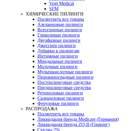
Vogt Medical
SFM
ХИМИЧЕСКИЕ ПИЛИНГИ
Посмотреть все товары
Азелаиновые пилинги
Всесезонные пилинги
Гликолевые пилинги
Двухфазные пилинги
Джесснер пилинги
Добавки к пилингам
Интимные пилинги
Миндальные пилинги
Молочные пилинги
Мультикислотные пилинги
Пировиноградные пилинги
Постпилинговые средства
Предпилинговые средства
Ретиноловые пилинги
Салициловые пилинги
Феруловые пилинги
РАСПРОДАЖА
Посмотреть все товары
Ликвидация бренда Medicare (Германия)
Ликвидация бренда ZQ-II (Гонконг)
Скидка 2%