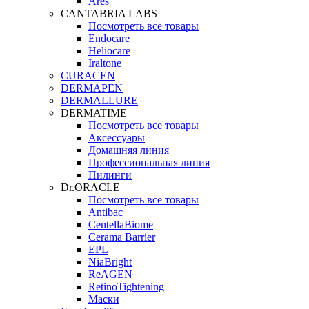
Ares
CANTABRIA LABS
Посмотреть все товары
Endocare
Heliocare
Iraltone
CURACEN
DERMAPEN
DERMALLURE
DERMATIME
Посмотреть все товары
Аксессуары
Домашняя линия
Профессиональная линия
Пилинги
Dr.ORACLE
Посмотреть все товары
Antibac
CentellaBiome
Cerama Barrier
EPL
NiaBright
ReAGEN
RetinoTightening
Маски