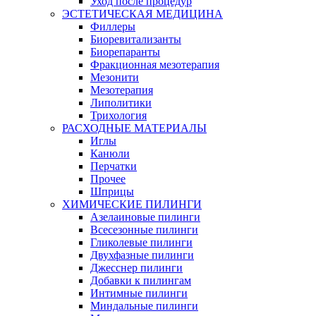
Уход после процедур
ЭСТЕТИЧЕСКАЯ МЕДИЦИНА
Филлеры
Биоревитализанты
Биорепаранты
Фракционная мезотерапия
Мезонити
Мезотерапия
Липолитики
Трихология
РАСХОДНЫЕ МАТЕРИАЛЫ
Иглы
Канюли
Перчатки
Прочее
Шприцы
ХИМИЧЕСКИЕ ПИЛИНГИ
Азелаиновые пилинги
Всесезонные пилинги
Гликолевые пилинги
Двухфазные пилинги
Джесснер пилинги
Добавки к пилингам
Интимные пилинги
Миндальные пилинги