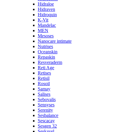
Hidraloe
Hidraven
Hidroquin
K-Vit
Mandelac
MEN
Mesoses
Nanocare intimate
Nutrises
Oceanskin
Repaskin
Resveraderm
Reti Age
Retises
Retisil
Rosoil
Samay
Salises
Sebovalis
Sensyses
Serenity
Sesbalance
Sescacay
Sesgen 32
Seskavel