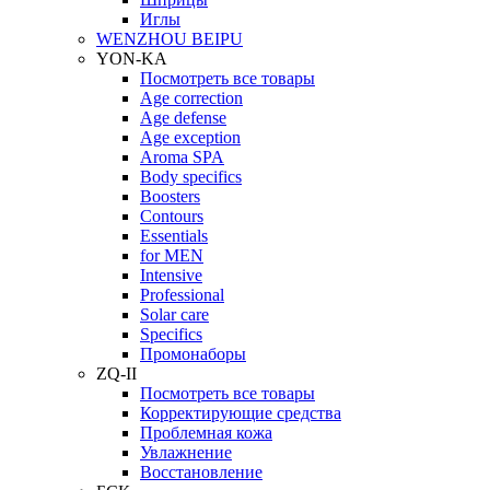
Иглы
WENZHOU BEIPU
YON-KA
Посмотреть все товары
Age correction
Age defense
Age exception
Aroma SPA
Body specifics
Boosters
Contours
Essentials
for MEN
Intensive
Professional
Solar care
Specifics
Промонаборы
ZQ-II
Посмотреть все товары
Корректирующие средства
Проблемная кожа
Увлажнение
Восстановление