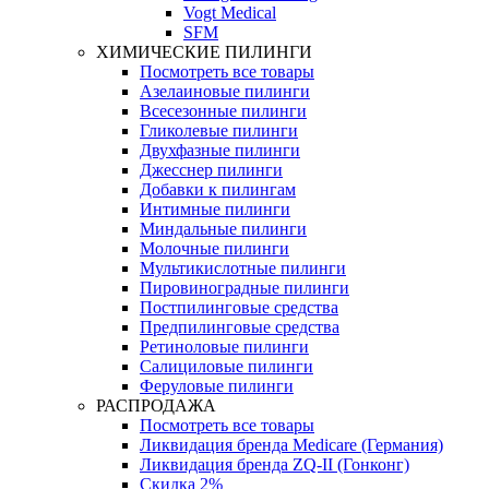
Vogt Medical
SFM
ХИМИЧЕСКИЕ ПИЛИНГИ
Посмотреть все товары
Азелаиновые пилинги
Всесезонные пилинги
Гликолевые пилинги
Двухфазные пилинги
Джесснер пилинги
Добавки к пилингам
Интимные пилинги
Миндальные пилинги
Молочные пилинги
Мультикислотные пилинги
Пировиноградные пилинги
Постпилинговые средства
Предпилинговые средства
Ретиноловые пилинги
Салициловые пилинги
Феруловые пилинги
РАСПРОДАЖА
Посмотреть все товары
Ликвидация бренда Medicare (Германия)
Ликвидация бренда ZQ-II (Гонконг)
Скидка 2%