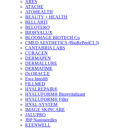
ARES
ATACHE
ATOHEALTH
BEAUTY + HEALTH
BELLARTI
BELOTERO
BIOHYALUX
BLOOMAGE BIOTECH Co
CMED AESTHETICS (BioRePeelCL3)
CANTABRIA LABS
CURACEN
DERMAPEN
DERMALLURE
DERMATIME
Dr.ORACLE
Ewa Innolift
FILLMED
НYALREPAIR®
HYALUFORM® Biorevitalizant
HYALUFORM® Filler
HYAL-SYSTEM
IMAGE SKINCARE
JALUPRO
JBP Nanoneedles
KEENWELL