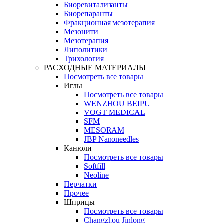
Биоревитализанты
Биорепаранты
Фракционная мезотерапия
Мезонити
Мезотерапия
Липолитики
Трихология
РАСХОДНЫЕ МАТЕРИАЛЫ
Посмотреть все товары
Иглы
Посмотреть все товары
WENZHOU BEIPU
VOGT MEDICAL
SFM
MESORAM
JBP Nanoneedles
Канюли
Посмотреть все товары
Softfill
Neoline
Перчатки
Прочее
Шприцы
Посмотреть все товары
Changzhou Jinlong