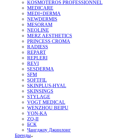
KOSMOTEROS PROFESSIONNEL
MEDICARE
MEDI+DERMA
NEWDERMIS
MESORAM
NEOLINE
MERZ AESTHETICS
PRINCESS CROMA
RADIESS
REPART
REPLERI
REVI
SESDERMA
SFM
SOFTFIL
SKINPLUS-HYAL
SKINSINGS
STYLAGE
VOGT MEDICAL
WENZHOU BEIPU
YON-KA
ZQ-II
БСК
Чангджоу Джинлонг
Бренды