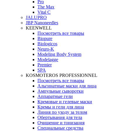
Pro
The Max
Vital C
JALUPRO
JBP Nanoneedles
KEENWELL
Посмотреть все товары
Biopure
Biologicos
Neuro‑K
Modeling Body System
Modelagge
Premier
SPA
KOSMOTEROS PROFESSIONNEL
Посмотреть все товары
Альгинатные маски для лица
Ампульные сыворотки
Аппаратные гели
Кремовые и гелевые маски
Кремы и гели для лица
Линия по уходу за телом
Обертывания для тела
Очищение и тонизация
Специальные средства