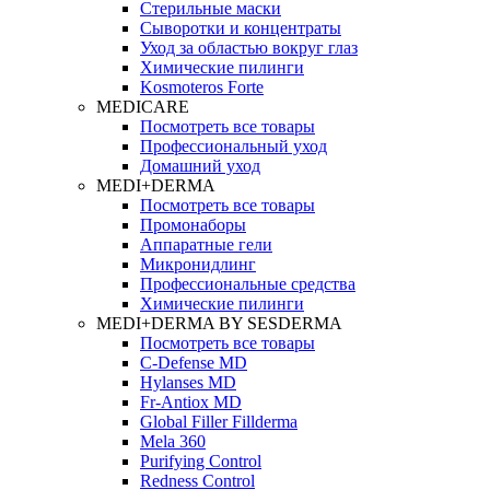
Стерильные маски
Сыворотки и концентраты
Уход за областью вокруг глаз
Химические пилинги
Kosmoteros Forte
MEDICARE
Посмотреть все товары
Профессиональный уход
Домашний уход
MEDI+DERMA
Посмотреть все товары
Промонаборы
Аппаратные гели
Микронидлинг
Профессиональные средства
Химические пилинги
MEDI+DERMA BY SESDERMA
Посмотреть все товары
C-Defense MD
Hylanses MD
Fr‑Antiox MD
Global Filler Fillderma
Mela 360
Purifying Control
Redness Control