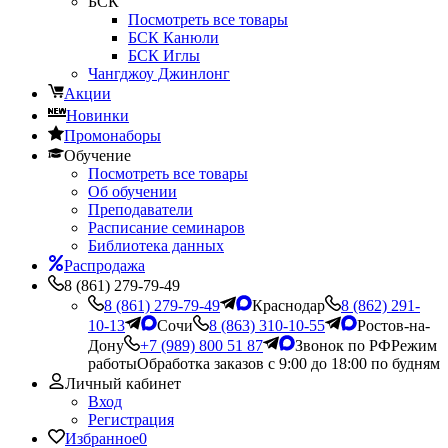
БСК
Посмотреть все товары
БСК Канюли
БСК Иглы
Чангджоу Джинлонг
Акции
Новинки
Промонаборы
Обучение
Посмотреть все товары
Об обучении
Преподаватели
Расписание семинаров
Библиотека данных
Распродажа
8 (861) 279-79-49
8 (861) 279-79-49
Краснодар
8 (862) 291-
10-13
Сочи
8 (863) 310-10-55
Ростов-на-
Дону
+7 (989) 800 51 87
Звонок по РФ
Режим
работы
Обработка заказов с 9:00 до 18:00 по будням
Личный кабинет
Вход
Регистрация
Избранное
0