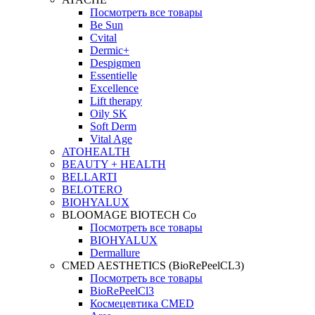
Посмотреть все товары
Be Sun
Cvital
Dermic+
Despigmen
Essentielle
Excellence
Lift therapy
Oily SK
Soft Derm
Vital Age
ATOHEALTH
BEAUTY + HEALTH
BELLARTI
BELOTERO
BIOHYALUX
BLOOMAGE BIOTECH Co
Посмотреть все товары
BIOHYALUX
Dermallure
CMED AESTHETICS (BioRePeelCL3)
Посмотреть все товары
BioRePeelCl3
Космецевтика CMED