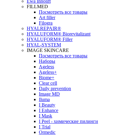
Ewa Innolift
FILLMED
Посмотреть все товары
Art filler
Filogra
НYALREPAIR®
HYALUFORM® Biorevitalizant
HYALUFORM® Filler
HYAL-SYSTEM
IMAGE SKINCARE
Посмотреть все товары
Наборы
Ageless
Ageless+
Biome+
Clear cell
Daily prevention
Image MD
Iluma
I Beauty
I Enhance
I Mask
I Peel - химические пилинги
I Trial
Ormedic