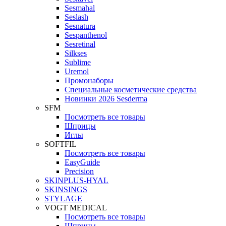
Sesmahal
Seslash
Sesnatura
Sespanthenol
Sesretinal
Silkses
Sublime
Uremol
Промонаборы
Специальные косметические средства
Новинки 2026 Sesderma
SFM
Посмотреть все товары
Шприцы
Иглы
SOFTFIL
Посмотреть все товары
EasyGuide
Precision
SKINPLUS-HYAL
SKINSINGS
STYLAGE
VOGT MEDICAL
Посмотреть все товары
Шприцы