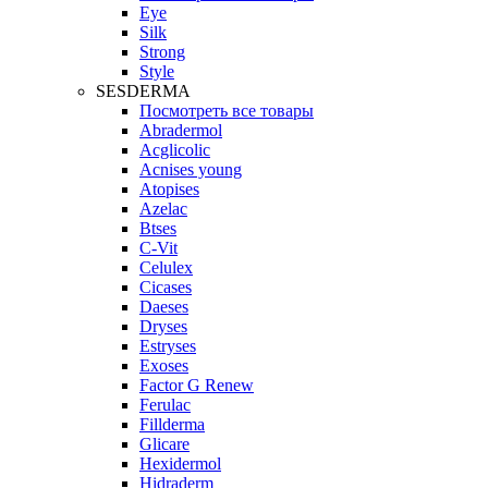
Eye
Silk
Strong
Style
SESDERMA
Посмотреть все товары
Abradermol
Acglicolic
Acnises young
Atopises
Azelac
Btses
C-Vit
Celulex
Cicases
Daeses
Dryses
Estryses
Exoses
Factor G Renew
Ferulac
Fillderma
Glicare
Hexidermol
Hidraderm