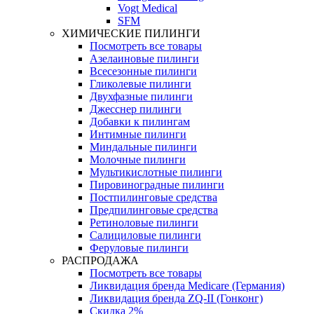
Vogt Medical
SFM
ХИМИЧЕСКИЕ ПИЛИНГИ
Посмотреть все товары
Азелаиновые пилинги
Всесезонные пилинги
Гликолевые пилинги
Двухфазные пилинги
Джесснер пилинги
Добавки к пилингам
Интимные пилинги
Миндальные пилинги
Молочные пилинги
Мультикислотные пилинги
Пировиноградные пилинги
Постпилинговые средства
Предпилинговые средства
Ретиноловые пилинги
Салициловые пилинги
Феруловые пилинги
РАСПРОДАЖА
Посмотреть все товары
Ликвидация бренда Medicare (Германия)
Ликвидация бренда ZQ-II (Гонконг)
Скидка 2%