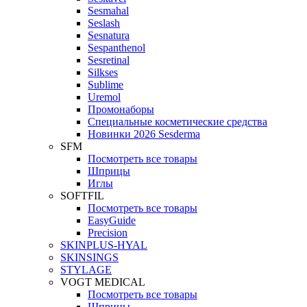
Sesmahal
Seslash
Sesnatura
Sespanthenol
Sesretinal
Silkses
Sublime
Uremol
Промонаборы
Специальные косметические средства
Новинки 2026 Sesderma
SFM
Посмотреть все товары
Шприцы
Иглы
SOFTFIL
Посмотреть все товары
EasyGuide
Precision
SKINPLUS-HYAL
SKINSINGS
STYLAGE
VOGT MEDICAL
Посмотреть все товары
Шприцы