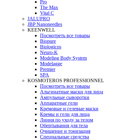
Pro
The Max
Vital C
JALUPRO
JBP Nanoneedles
KEENWELL
Посмотреть все товары
Biopure
Biologicos
Neuro‑K
Modeling Body System
Modelagge
Premier
SPA
KOSMOTEROS PROFESSIONNEL
Посмотреть все товары
Альгинатные маски для лица
Ампульные сыворотки
Аппаратные гели
Кремовые и гелевые маски
Кремы и гели для лица
Линия по уходу за телом
Обертывания для тела
Очищение и тонизация
Специальные средства