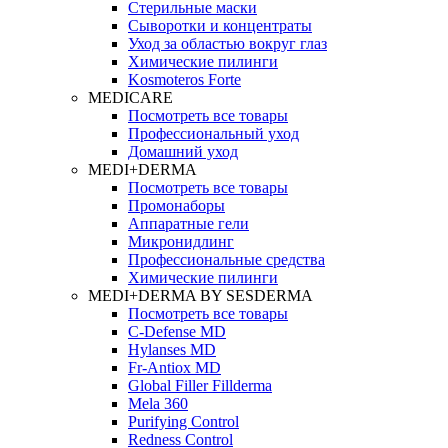
Стерильные маски
Сыворотки и концентраты
Уход за областью вокруг глаз
Химические пилинги
Kosmoteros Forte
MEDICARE
Посмотреть все товары
Профессиональный уход
Домашний уход
MEDI+DERMA
Посмотреть все товары
Промонаборы
Аппаратные гели
Микронидлинг
Профессиональные средства
Химические пилинги
MEDI+DERMA BY SESDERMA
Посмотреть все товары
C-Defense MD
Hylanses MD
Fr‑Antiox MD
Global Filler Fillderma
Mela 360
Purifying Control
Redness Control