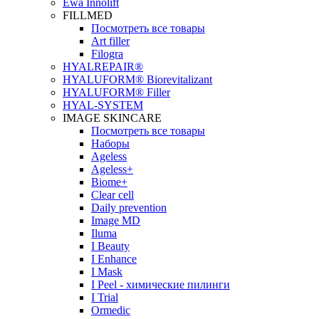
Ewa Innolift
FILLMED
Посмотреть все товары
Art filler
Filogra
НYALREPAIR®
HYALUFORM® Biorevitalizant
HYALUFORM® Filler
HYAL-SYSTEM
IMAGE SKINCARE
Посмотреть все товары
Наборы
Ageless
Ageless+
Biome+
Clear cell
Daily prevention
Image MD
Iluma
I Beauty
I Enhance
I Mask
I Peel - химические пилинги
I Trial
Ormedic