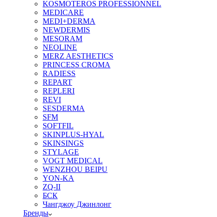
KOSMOTEROS PROFESSIONNEL
MEDICARE
MEDI+DERMA
NEWDERMIS
MESORAM
NEOLINE
MERZ AESTHETICS
PRINCESS CROMA
RADIESS
REPART
REPLERI
REVI
SESDERMA
SFM
SOFTFIL
SKINPLUS-HYAL
SKINSINGS
STYLAGE
VOGT MEDICAL
WENZHOU BEIPU
YON-KA
ZQ-II
БСК
Чангджоу Джинлонг
Бренды