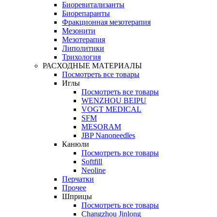
Биоревитализанты
Биорепаранты
Фракционная мезотерапия
Мезонити
Мезотерапия
Липолитики
Трихология
РАСХОДНЫЕ МАТЕРИАЛЫ
Посмотреть все товары
Иглы
Посмотреть все товары
WENZHOU BEIPU
VOGT MEDICAL
SFM
MESORAM
JBP Nanoneedles
Канюли
Посмотреть все товары
Softfill
Neoline
Перчатки
Прочее
Шприцы
Посмотреть все товары
Changzhou Jinlong