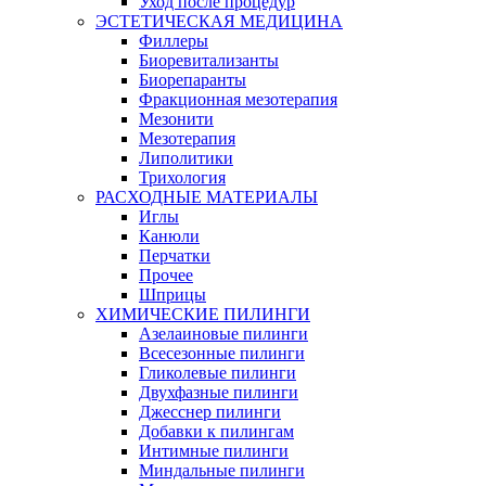
Уход после процедур
ЭСТЕТИЧЕСКАЯ МЕДИЦИНА
Филлеры
Биоревитализанты
Биорепаранты
Фракционная мезотерапия
Мезонити
Мезотерапия
Липолитики
Трихология
РАСХОДНЫЕ МАТЕРИАЛЫ
Иглы
Канюли
Перчатки
Прочее
Шприцы
ХИМИЧЕСКИЕ ПИЛИНГИ
Азелаиновые пилинги
Всесезонные пилинги
Гликолевые пилинги
Двухфазные пилинги
Джесснер пилинги
Добавки к пилингам
Интимные пилинги
Миндальные пилинги