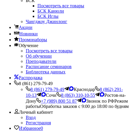
БСК
Посмотреть все товары
БСК Канюли
БСК Иглы
Чангджоу Джинлонг
Акции
Новинки
Промонаборы
Обучение
Посмотреть все товары
Об обучении
Преподаватели
Расписание семинаров
Библиотека данных
Распродажа
8 (861) 279-79-49
8 (861) 279-79-49
Краснодар
8 (862) 291-
10-13
Сочи
8 (863) 310-10-55
Ростов-на-
Дону
+7 (989) 800 51 87
Звонок по РФ
Режим
работы
Обработка заказов с 9:00 до 18:00 по будням
Личный кабинет
Вход
Регистрация
Избранное
0