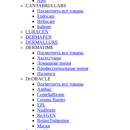
Ares
CANTABRIA LABS
Посмотреть все товары
Endocare
Heliocare
Iraltone
CURACEN
DERMAPEN
DERMALLURE
DERMATIME
Посмотреть все товары
Аксессуары
Домашняя линия
Профессиональная линия
Пилинги
Dr.ORACLE
Посмотреть все товары
Antibac
CentellaBiome
Cerama Barrier
EPL
NiaBright
ReAGEN
RetinoTightening
Маски