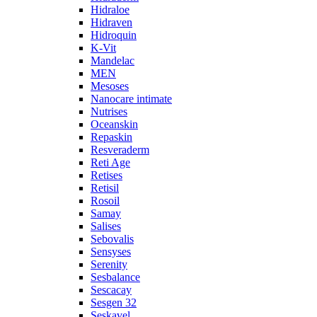
Hidraloe
Hidraven
Hidroquin
K-Vit
Mandelac
MEN
Mesoses
Nanocare intimate
Nutrises
Oceanskin
Repaskin
Resveraderm
Reti Age
Retises
Retisil
Rosoil
Samay
Salises
Sebovalis
Sensyses
Serenity
Sesbalance
Sescacay
Sesgen 32
Seskavel