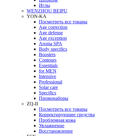
Иглы
WENZHOU BEIPU
YON-KA
Посмотреть все товары
Age correction
Age defense
Age exception
Aroma SPA
Body specifics
Boosters
Contours
Essentials
for MEN
Intensive
Professional
Solar care
Specifics
Промонаборы
ZQ-II
Посмотреть все товары
Корректирующие средства
Проблемная кожа
Увлажнение
Восстановление