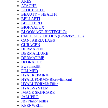
ARES
ATACHE
ATOHEALTH
BEAUTY + HEALTH
BELLARTI
BELOTERO
BIOHYALUX
BLOOMAGE BIOTECH Co
CMED AESTHETICS (BioRePeelCL3)
CANTABRIA LABS
CURACEN
DERMAPEN
DERMALLURE
DERMATIME
Dr.ORACLE
Ewa Innolift
FILLMED
НYALREPAIR®
HYALUFORM® Biorevitalizant
HYALUFORM® Filler
HYAL-SYSTEM
IMAGE SKINCARE
JALUPRO
JBP Nanoneedles
KEENWELL