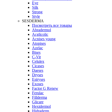
Eye
Silk
Strong
Style
SESDERMA
Посмотреть все товары
Abradermol
Acglicolic
Acnises young
Atopises
Azelac
Btses
C-Vit
Celulex
Cicases
Daeses
Dryses
Estryses
Exoses
Factor G Renew
Ferulac
Fillderma
Glicare
Hexidermol
Hidraderm