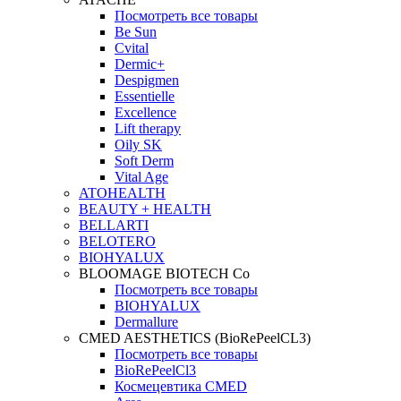
Посмотреть все товары
Be Sun
Cvital
Dermic+
Despigmen
Essentielle
Excellence
Lift therapy
Oily SK
Soft Derm
Vital Age
ATOHEALTH
BEAUTY + HEALTH
BELLARTI
BELOTERO
BIOHYALUX
BLOOMAGE BIOTECH Co
Посмотреть все товары
BIOHYALUX
Dermallure
CMED AESTHETICS (BioRePeelCL3)
Посмотреть все товары
BioRePeelCl3
Космецевтика CMED