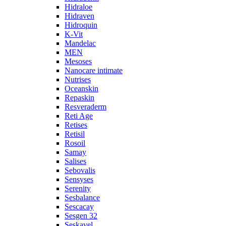
Hidraloe
Hidraven
Hidroquin
K-Vit
Mandelac
MEN
Mesoses
Nanocare intimate
Nutrises
Oceanskin
Repaskin
Resveraderm
Reti Age
Retises
Retisil
Rosoil
Samay
Salises
Sebovalis
Sensyses
Serenity
Sesbalance
Sescacay
Sesgen 32
Seskavel