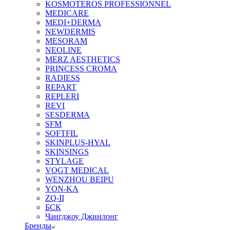
KOSMOTEROS PROFESSIONNEL
MEDICARE
MEDI+DERMA
NEWDERMIS
MESORAM
NEOLINE
MERZ AESTHETICS
PRINCESS CROMA
RADIESS
REPART
REPLERI
REVI
SESDERMA
SFM
SOFTFIL
SKINPLUS-HYAL
SKINSINGS
STYLAGE
VOGT MEDICAL
WENZHOU BEIPU
YON-KA
ZQ-II
БСК
Чангджоу Джинлонг
Бренды