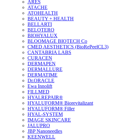
ARES
ATACHE
ATOHEALTH
BEAUTY + HEALTH
BELLARTI
BELOTERO
BIOHYALUX
BLOOMAGE BIOTECH Co
CMED AESTHETICS (BioRePeelCL3)
CANTABRIA LABS
CURACEN
DERMAPEN
DERMALLURE
DERMATIME
Dr.ORACLE
Ewa Innolift
FILLMED
НYALREPAIR®
HYALUFORM® Biorevitalizant
HYALUFORM® Filler
HYAL-SYSTEM
IMAGE SKINCARE
JALUPRO
JBP Nanoneedles
KEENWELL