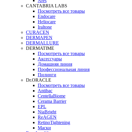
Ares
CANTABRIA LABS
Посмотреть все товары
Endocare
Heliocare
Iraltone
CURACEN
DERMAPEN
DERMALLURE
DERMATIME
Посмотреть все товары
Аксессуары
Домашняя линия
Профессиональная линия
Пилинги
Dr.ORACLE
Посмотреть все товары
Antibac
CentellaBiome
Cerama Barrier
EPL
NiaBright
ReAGEN
RetinoTightening
Маски