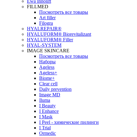
Ewa Innolift
FILLMED
Посмотреть все товары
Art filler
Filogra
НYALREPAIR®
HYALUFORM® Biorevitalizant
HYALUFORM® Filler
HYAL-SYSTEM
IMAGE SKINCARE
Посмотреть все товары
Наборы
Ageless
Ageless+
Biome+
Clear cell
Daily prevention
Image MD
Iluma
I Beauty
I Enhance
I Mask
I Peel - химические пилинги
I Trial
Ormedic