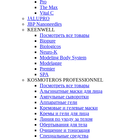
Pro
The Max
Vital C
JALUPRO
JBP Nanoneedles
KEENWELL
Посмотреть все товары
Biopure
Biologicos
Neuro‑K
Modeling Body System
Modelagge
Premier
SPA
KOSMOTEROS PROFESSIONNEL
Посмотреть все товары
Альгинатные маски для лица
Ампульные сыворотки
Аппаратные гели
Кремовые и гелевые маски
Кремы и гели для лица
Линия по уходу за телом
Обертывания для тела
Очищение и тонизация
Специальные средства