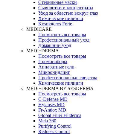
Стерильные маски
Сыворотки и концентраты
Уход за областью вокруг глаз
Химические пилинги
Kosmoteros Forte
MEDICARE
Посмотреть все товары
Профессиональный уход
Домашний уход
MEDI+DERMA
Посмотреть все товары
Промонаборы
Аппаратные гели
Микронидлинг
Профессиональные средства
Химические пилинги
MEDI+DERMA BY SESDERMA
Посмотреть все товары
C-Defense MD
Hylanses MD
Fr‑Antiox MD
Global Filler Fillderma
Mela 360
Purifying Control
Redness Control