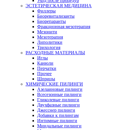
Уход после процедур
ЭСТЕТИЧЕСКАЯ МЕДИЦИНА
Филлеры
Биоревитализанты
Биорепаранты
Фракционная мезотерапия
Мезонити
Мезотерапия
Липолитики
Трихология
РАСХОДНЫЕ МАТЕРИАЛЫ
Иглы
Канюли
Перчатки
Прочее
Шприцы
ХИМИЧЕСКИЕ ПИЛИНГИ
Азелаиновые пилинги
Всесезонные пилинги
Гликолевые пилинги
Двухфазные пилинги
Джесснер пилинги
Добавки к пилингам
Интимные пилинги
Миндальные пилинги