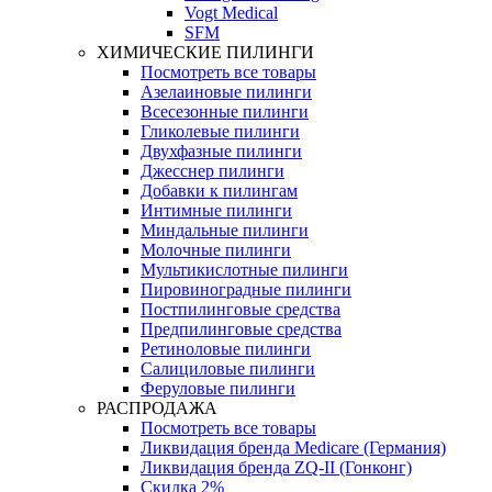
Vogt Medical
SFM
ХИМИЧЕСКИЕ ПИЛИНГИ
Посмотреть все товары
Азелаиновые пилинги
Всесезонные пилинги
Гликолевые пилинги
Двухфазные пилинги
Джесснер пилинги
Добавки к пилингам
Интимные пилинги
Миндальные пилинги
Молочные пилинги
Мультикислотные пилинги
Пировиноградные пилинги
Постпилинговые средства
Предпилинговые средства
Ретиноловые пилинги
Салициловые пилинги
Феруловые пилинги
РАСПРОДАЖА
Посмотреть все товары
Ликвидация бренда Medicare (Германия)
Ликвидация бренда ZQ-II (Гонконг)
Скидка 2%