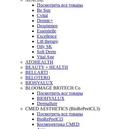
Посмотреть все товары
Be Sun
Cvital
Dermic+
Despigmen
Essentielle
Excellence
Lift therapy
Oily SK
Soft Derm
Vital Age
ATOHEALTH
BEAUTY + HEALTH
BELLARTI
BELOTERO
BIOHYALUX
BLOOMAGE BIOTECH Co
Посмотреть все товары
BIOHYALUX
Dermallure
CMED AESTHETICS (BioRePeelCL3)
Посмотреть все товары
BioRePeelCl3
Космецевтика CMED