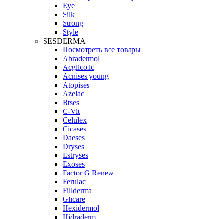
Eye
Silk
Strong
Style
SESDERMA
Посмотреть все товары
Abradermol
Acglicolic
Acnises young
Atopises
Azelac
Btses
C-Vit
Celulex
Cicases
Daeses
Dryses
Estryses
Exoses
Factor G Renew
Ferulac
Fillderma
Glicare
Hexidermol
Hidraderm