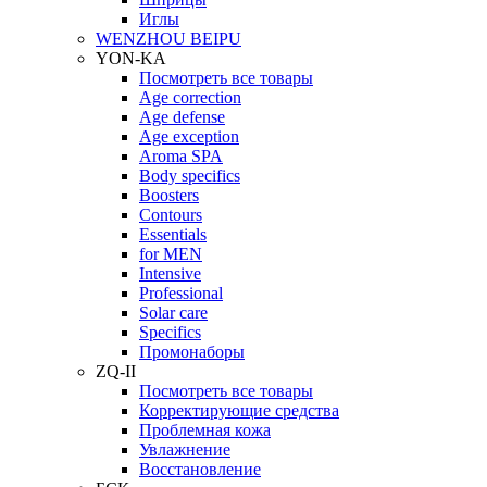
Иглы
WENZHOU BEIPU
YON-KA
Посмотреть все товары
Age correction
Age defense
Age exception
Aroma SPA
Body specifics
Boosters
Contours
Essentials
for MEN
Intensive
Professional
Solar care
Specifics
Промонаборы
ZQ-II
Посмотреть все товары
Корректирующие средства
Проблемная кожа
Увлажнение
Восстановление