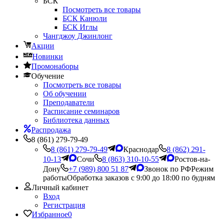
БСК
Посмотреть все товары
БСК Канюли
БСК Иглы
Чангджоу Джинлонг
Акции
Новинки
Промонаборы
Обучение
Посмотреть все товары
Об обучении
Преподаватели
Расписание семинаров
Библиотека данных
Распродажа
8 (861) 279-79-49
8 (861) 279-79-49
Краснодар
8 (862) 291-
10-13
Сочи
8 (863) 310-10-55
Ростов-на-
Дону
+7 (989) 800 51 87
Звонок по РФ
Режим
работы
Обработка заказов с 9:00 до 18:00 по будням
Личный кабинет
Вход
Регистрация
Избранное
0