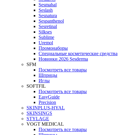
Sesmahal
Seslash
Sesnatura
Sespanthenol
Sesretinal
Silkses
Sublime
Uremol
Промонаборы
Специальные косметические средства
Новинки 2026 Sesderma
SFM
Посмотреть все товары
Шприцы
Иглы
SOFTFIL
Посмотреть все товары
EasyGuide
Precision
SKINPLUS-HYAL
SKINSINGS
STYLAGE
VOGT MEDICAL
Посмотреть все товары
Шприцы