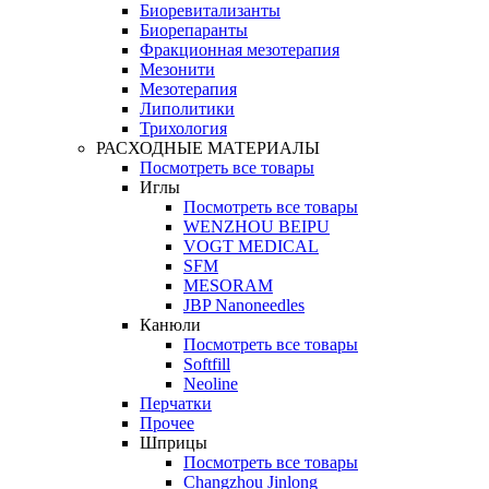
Биоревитализанты
Биорепаранты
Фракционная мезотерапия
Мезонити
Мезотерапия
Липолитики
Трихология
РАСХОДНЫЕ МАТЕРИАЛЫ
Посмотреть все товары
Иглы
Посмотреть все товары
WENZHOU BEIPU
VOGT MEDICAL
SFM
MESORAM
JBP Nanoneedles
Канюли
Посмотреть все товары
Softfill
Neoline
Перчатки
Прочее
Шприцы
Посмотреть все товары
Changzhou Jinlong