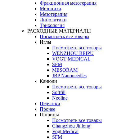
Фракционная мезотерапия
Мезонити
Мезотерапия
Липолитики
Трихология
РАСХОДНЫЕ МАТЕРИАЛЫ
Посмотреть все товары
Иглы
Посмотреть все товары
WENZHOU BEIPU
VOGT MEDICAL
SFM
MESORAM
JBP Nanoneedles
Канюли
Посмотреть все товары
Softfill
Neoline
Перчатки
Прочее
Шприцы
Посмотреть все товары
Changzhou Jinlong
Vogt Medical
SFM