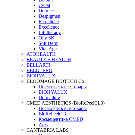
Cvital
Dermic+
Despigmen
Essentielle
Excellence
Lift therapy
Oily SK
Soft Derm
Vital Age
ATOHEALTH
BEAUTY + HEALTH
BELLARTI
BELOTERO
BIOHYALUX
BLOOMAGE BIOTECH Co
Посмотреть все товары
BIOHYALUX
Dermallure
CMED AESTHETICS (BioRePeelCL3)
Посмотреть все товары
BioRePeelCl3
Космецевтика CMED
Ares
CANTABRIA LABS