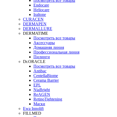
Посмотреть все товары
Endocare
Heliocare
Iraltone
CURACEN
DERMAPEN
DERMALLURE
DERMATIME
Посмотреть все товары
Аксессуары
Домашняя линия
Профессиональная линия
Пилинги
Dr.ORACLE
Посмотреть все товары
Antibac
CentellaBiome
Cerama Barrier
EPL
NiaBright
ReAGEN
RetinoTightening
Маски
Ewa Innolift
FILLMED