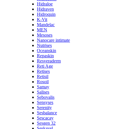
Hidraloe
Hidraven
Hidroquin
K-Vit
Mandelac
MEN
Mesoses
Nanocare intimate
Nutrises
Oceanskin
Repaskin
Resveraderm
Reti Age
Retises
Retisil
Rosoil
Samay
Salises
Sebovalis
Sensyses
Serenity
Sesbalance
Sescacay
Sesgen 32
Seskavel