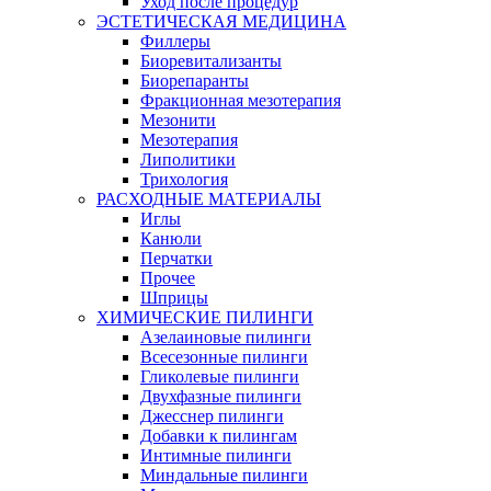
Уход после процедур
ЭСТЕТИЧЕСКАЯ МЕДИЦИНА
Филлеры
Биоревитализанты
Биорепаранты
Фракционная мезотерапия
Мезонити
Мезотерапия
Липолитики
Трихология
РАСХОДНЫЕ МАТЕРИАЛЫ
Иглы
Канюли
Перчатки
Прочее
Шприцы
ХИМИЧЕСКИЕ ПИЛИНГИ
Азелаиновые пилинги
Всесезонные пилинги
Гликолевые пилинги
Двухфазные пилинги
Джесснер пилинги
Добавки к пилингам
Интимные пилинги
Миндальные пилинги