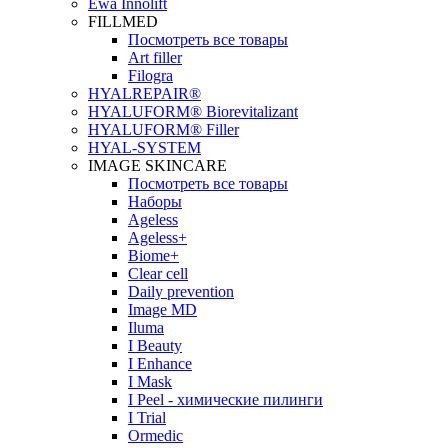
Ewa Innolift
FILLMED
Посмотреть все товары
Art filler
Filogra
НYALREPAIR®
HYALUFORM® Biorevitalizant
HYALUFORM® Filler
HYAL-SYSTEM
IMAGE SKINCARE
Посмотреть все товары
Наборы
Ageless
Ageless+
Biome+
Clear cell
Daily prevention
Image MD
Iluma
I Beauty
I Enhance
I Mask
I Peel - химические пилинги
I Trial
Ormedic