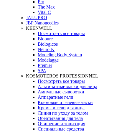
Pro
The Max
Vital C
JALUPRO
JBP Nanoneedles
KEENWELL
Посмотреть все товары
Biopure
Biologicos
Neuro‑K
Modeling Body System
Modelagge
Premier
SPA
KOSMOTEROS PROFESSIONNEL
Посмотреть все товары
Альгинатные маски для лица
Ампульные сыворотки
Аппаратные гели
Кремовые и гелевые маски
Кремы и гели для лица
Линия по уходу за телом
Обертывания для тела
Очищение и тонизация
Специальные средства