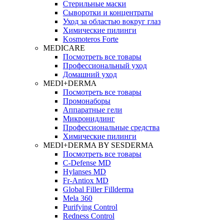
Стерильные маски
Сыворотки и концентраты
Уход за областью вокруг глаз
Химические пилинги
Kosmoteros Forte
MEDICARE
Посмотреть все товары
Профессиональный уход
Домашний уход
MEDI+DERMA
Посмотреть все товары
Промонаборы
Аппаратные гели
Микронидлинг
Профессиональные средства
Химические пилинги
MEDI+DERMA BY SESDERMA
Посмотреть все товары
C-Defense MD
Hylanses MD
Fr‑Antiox MD
Global Filler Fillderma
Mela 360
Purifying Control
Redness Control