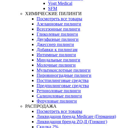
Vogt Medical
SFM
ХИМИЧЕСКИЕ ПИЛИНГИ
Посмотреть все товары
Азелаиновые пилинги
Всесезонные пилинги
Гликолевые пилинги
Двухфазные пилинги
Джесснер пилинги
Добавки к пилингам
Интимные пилинги
Миндальные пилинги
Молочные пилинги
Мультикислотные пилинги
Пировиноградные пилинги
Постпилинговые средства
Предпилинговые средства
Ретиноловые пилинги
Салициловые пилинги
Феруловые пилинги
РАСПРОДАЖА
Посмотреть все товары
Ликвидация бренда Medicare (Германия)
Ликвидация бренда ZQ-II (Гонконг)
Скидка 2%