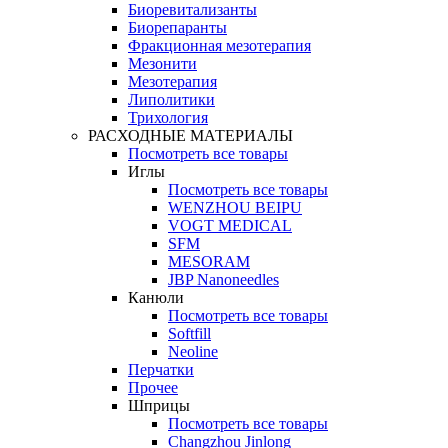
Биоревитализанты
Биорепаранты
Фракционная мезотерапия
Мезонити
Мезотерапия
Липолитики
Трихология
РАСХОДНЫЕ МАТЕРИАЛЫ
Посмотреть все товары
Иглы
Посмотреть все товары
WENZHOU BEIPU
VOGT MEDICAL
SFM
MESORAM
JBP Nanoneedles
Канюли
Посмотреть все товары
Softfill
Neoline
Перчатки
Прочее
Шприцы
Посмотреть все товары
Changzhou Jinlong