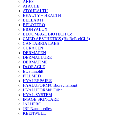
ARES
ATACHE
ATOHEALTH
BEAUTY + HEALTH
BELLARTI
BELOTERO
BIOHYALUX
BLOOMAGE BIOTECH Co
CMED AESTHETICS (BioRePeelCL3)
CANTABRIA LABS
CURACEN
DERMAPEN
DERMALLURE
DERMATIME
Dr.ORACLE
Ewa Innolift
FILLMED
НYALREPAIR®
HYALUFORM® Biorevitalizant
HYALUFORM® Filler
HYAL-SYSTEM
IMAGE SKINCARE
JALUPRO
JBP Nanoneedles
KEENWELL