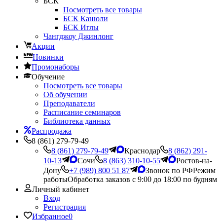
БСК
Посмотреть все товары
БСК Канюли
БСК Иглы
Чангджоу Джинлонг
Акции
Новинки
Промонаборы
Обучение
Посмотреть все товары
Об обучении
Преподаватели
Расписание семинаров
Библиотека данных
Распродажа
8 (861) 279-79-49
8 (861) 279-79-49
Краснодар
8 (862) 291-
10-13
Сочи
8 (863) 310-10-55
Ростов-на-
Дону
+7 (989) 800 51 87
Звонок по РФ
Режим
работы
Обработка заказов с 9:00 до 18:00 по будням
Личный кабинет
Вход
Регистрация
Избранное
0