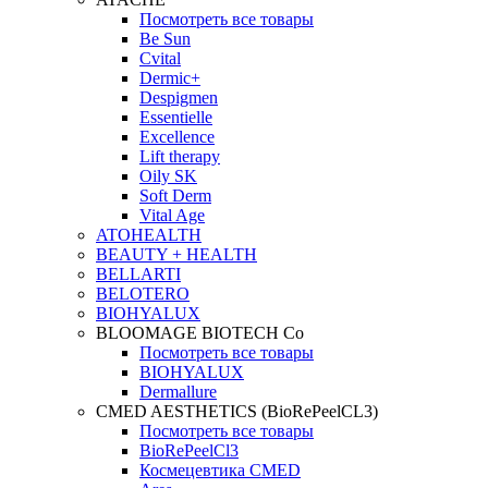
Посмотреть все товары
Be Sun
Cvital
Dermic+
Despigmen
Essentielle
Excellence
Lift therapy
Oily SK
Soft Derm
Vital Age
ATOHEALTH
BEAUTY + HEALTH
BELLARTI
BELOTERO
BIOHYALUX
BLOOMAGE BIOTECH Co
Посмотреть все товары
BIOHYALUX
Dermallure
CMED AESTHETICS (BioRePeelCL3)
Посмотреть все товары
BioRePeelCl3
Космецевтика CMED