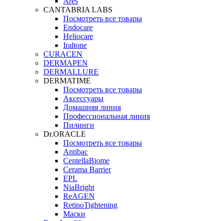
Ares
CANTABRIA LABS
Посмотреть все товары
Endocare
Heliocare
Iraltone
CURACEN
DERMAPEN
DERMALLURE
DERMATIME
Посмотреть все товары
Аксессуары
Домашняя линия
Профессиональная линия
Пилинги
Dr.ORACLE
Посмотреть все товары
Antibac
CentellaBiome
Cerama Barrier
EPL
NiaBright
ReAGEN
RetinoTightening
Маски