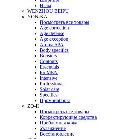
Иглы
WENZHOU BEIPU
YON-KA
Посмотреть все товары
Age correction
Age defense
Age exception
Aroma SPA
Body specifics
Boosters
Contours
Essentials
for MEN
Intensive
Professional
Solar care
Specifics
Промонаборы
ZQ-II
Посмотреть все товары
Корректирующие средства
Проблемная кожа
Увлажнение
Восстановление