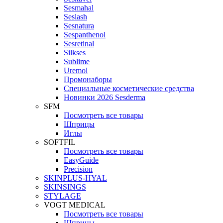
Sesmahal
Seslash
Sesnatura
Sespanthenol
Sesretinal
Silkses
Sublime
Uremol
Промонаборы
Специальные косметические средства
Новинки 2026 Sesderma
SFM
Посмотреть все товары
Шприцы
Иглы
SOFTFIL
Посмотреть все товары
EasyGuide
Precision
SKINPLUS-HYAL
SKINSINGS
STYLAGE
VOGT MEDICAL
Посмотреть все товары
Шприцы