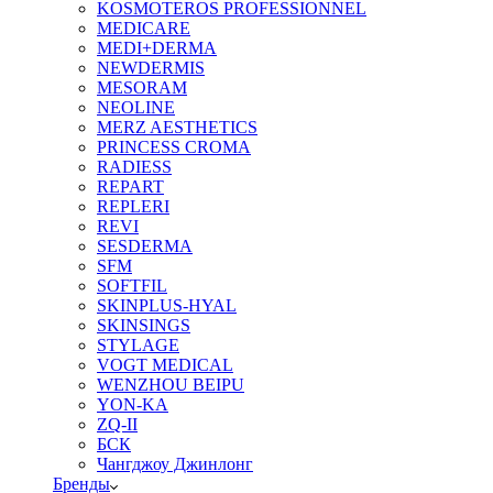
KOSMOTEROS PROFESSIONNEL
MEDICARE
MEDI+DERMA
NEWDERMIS
MESORAM
NEOLINE
MERZ AESTHETICS
PRINCESS CROMA
RADIESS
REPART
REPLERI
REVI
SESDERMA
SFM
SOFTFIL
SKINPLUS-HYAL
SKINSINGS
STYLAGE
VOGT MEDICAL
WENZHOU BEIPU
YON-KA
ZQ-II
БСК
Чангджоу Джинлонг
Бренды