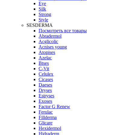
Eye
Silk
Strong
Style
SESDERMA
Посмотреть все товары
Abradermol
Acglicolic
Acnises young
Atopises
Azelac
Btses
C-Vit
Celulex
Cicases
Daeses
Dryses
Estryses
Exoses
Factor G Renew
Ferulac
Fillderma
Glicare
Hexidermol
Hidraderm