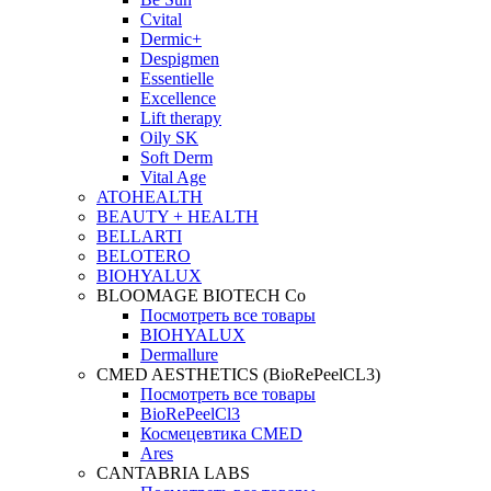
Cvital
Dermic+
Despigmen
Essentielle
Excellence
Lift therapy
Oily SK
Soft Derm
Vital Age
ATOHEALTH
BEAUTY + HEALTH
BELLARTI
BELOTERO
BIOHYALUX
BLOOMAGE BIOTECH Co
Посмотреть все товары
BIOHYALUX
Dermallure
CMED AESTHETICS (BioRePeelCL3)
Посмотреть все товары
BioRePeelCl3
Космецевтика CMED
Ares
CANTABRIA LABS