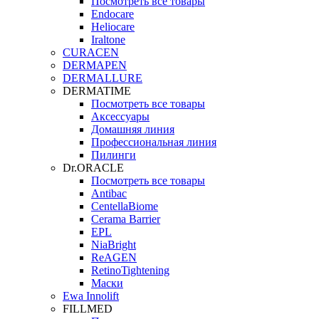
Посмотреть все товары
Endocare
Heliocare
Iraltone
CURACEN
DERMAPEN
DERMALLURE
DERMATIME
Посмотреть все товары
Аксессуары
Домашняя линия
Профессиональная линия
Пилинги
Dr.ORACLE
Посмотреть все товары
Antibac
CentellaBiome
Cerama Barrier
EPL
NiaBright
ReAGEN
RetinoTightening
Маски
Ewa Innolift
FILLMED