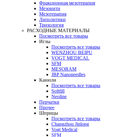
Фракционная мезотерапия
Мезонити
Мезотерапия
Липолитики
Трихология
РАСХОДНЫЕ МАТЕРИАЛЫ
Посмотреть все товары
Иглы
Посмотреть все товары
WENZHOU BEIPU
VOGT MEDICAL
SFM
MESORAM
JBP Nanoneedles
Канюли
Посмотреть все товары
Softfill
Neoline
Перчатки
Прочее
Шприцы
Посмотреть все товары
Changzhou Jinlong
Vogt Medical
SFM