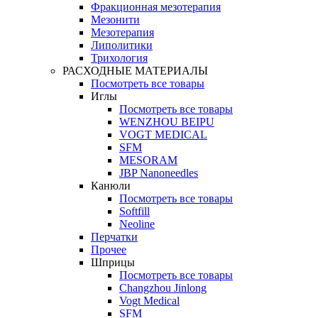
Фракционная мезотерапия
Мезонити
Мезотерапия
Липолитики
Трихология
РАСХОДНЫЕ МАТЕРИАЛЫ
Посмотреть все товары
Иглы
Посмотреть все товары
WENZHOU BEIPU
VOGT MEDICAL
SFM
MESORAM
JBP Nanoneedles
Канюли
Посмотреть все товары
Softfill
Neoline
Перчатки
Прочее
Шприцы
Посмотреть все товары
Changzhou Jinlong
Vogt Medical
SFM