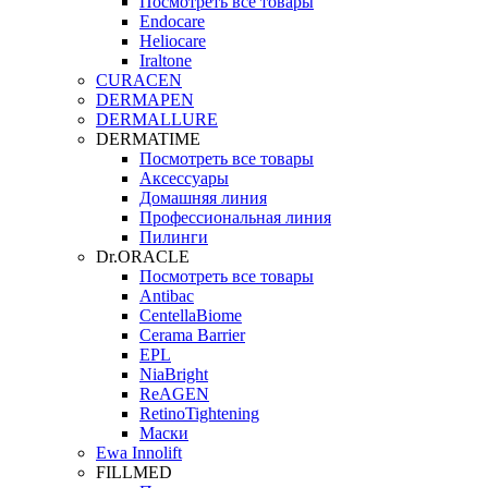
Посмотреть все товары
Endocare
Heliocare
Iraltone
CURACEN
DERMAPEN
DERMALLURE
DERMATIME
Посмотреть все товары
Аксессуары
Домашняя линия
Профессиональная линия
Пилинги
Dr.ORACLE
Посмотреть все товары
Antibac
CentellaBiome
Cerama Barrier
EPL
NiaBright
ReAGEN
RetinoTightening
Маски
Ewa Innolift
FILLMED