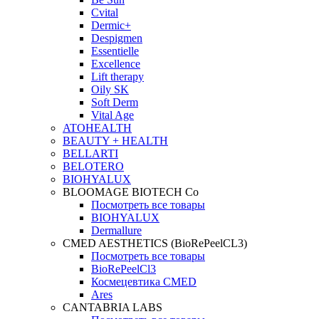
Cvital
Dermic+
Despigmen
Essentielle
Excellence
Lift therapy
Oily SK
Soft Derm
Vital Age
ATOHEALTH
BEAUTY + HEALTH
BELLARTI
BELOTERO
BIOHYALUX
BLOOMAGE BIOTECH Co
Посмотреть все товары
BIOHYALUX
Dermallure
CMED AESTHETICS (BioRePeelCL3)
Посмотреть все товары
BioRePeelCl3
Космецевтика CMED
Ares
CANTABRIA LABS