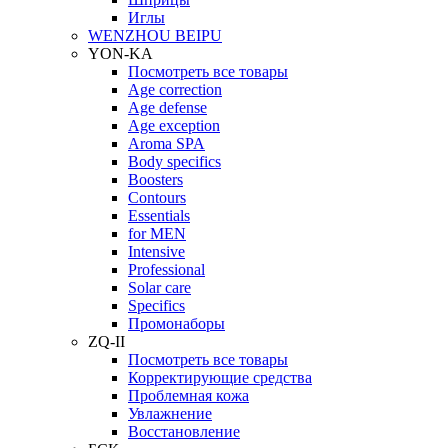
Иглы
WENZHOU BEIPU
YON-KA
Посмотреть все товары
Age correction
Age defense
Age exception
Aroma SPA
Body specifics
Boosters
Contours
Essentials
for MEN
Intensive
Professional
Solar care
Specifics
Промонаборы
ZQ-II
Посмотреть все товары
Корректирующие средства
Проблемная кожа
Увлажнение
Восстановление