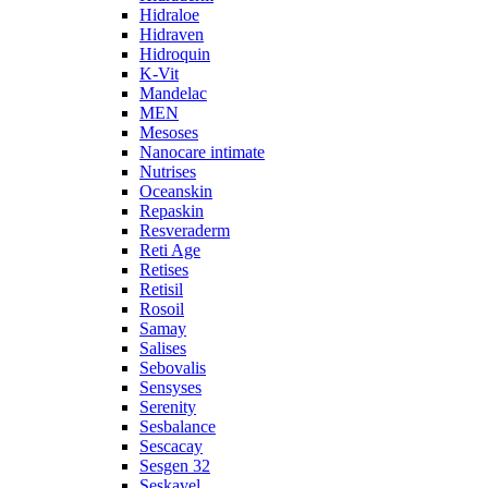
Hidraloe
Hidraven
Hidroquin
K-Vit
Mandelac
MEN
Mesoses
Nanocare intimate
Nutrises
Oceanskin
Repaskin
Resveraderm
Reti Age
Retises
Retisil
Rosoil
Samay
Salises
Sebovalis
Sensyses
Serenity
Sesbalance
Sescacay
Sesgen 32
Seskavel