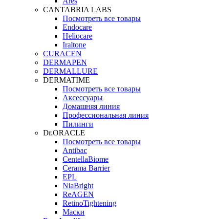
Ares
CANTABRIA LABS
Посмотреть все товары
Endocare
Heliocare
Iraltone
CURACEN
DERMAPEN
DERMALLURE
DERMATIME
Посмотреть все товары
Аксессуары
Домашняя линия
Профессиональная линия
Пилинги
Dr.ORACLE
Посмотреть все товары
Antibac
CentellaBiome
Cerama Barrier
EPL
NiaBright
ReAGEN
RetinoTightening
Маски