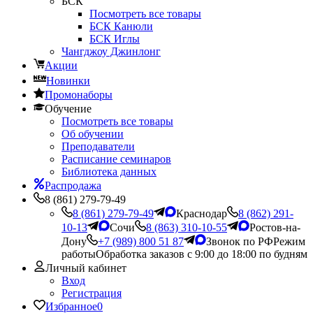
БСК
Посмотреть все товары
БСК Канюли
БСК Иглы
Чангджоу Джинлонг
Акции
Новинки
Промонаборы
Обучение
Посмотреть все товары
Об обучении
Преподаватели
Расписание семинаров
Библиотека данных
Распродажа
8 (861) 279-79-49
8 (861) 279-79-49
Краснодар
8 (862) 291-
10-13
Сочи
8 (863) 310-10-55
Ростов-на-
Дону
+7 (989) 800 51 87
Звонок по РФ
Режим
работы
Обработка заказов с 9:00 до 18:00 по будням
Личный кабинет
Вход
Регистрация
Избранное
0