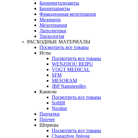
Биоревитализанты
Биорепаранты
Фракционная мезотерапия
Мезонити
Мезотерапия
Липолитики
Трихология
РАСХОДНЫЕ МАТЕРИАЛЫ
Посмотреть все товары
Иглы
Посмотреть все товары
WENZHOU BEIPU
VOGT MEDICAL
SFM
MESORAM
JBP Nanoneedles
Канюли
Посмотреть все товары
Softfill
Neoline
Перчатки
Прочее
Шприцы
Посмотреть все товары
Changzhou Jinlong