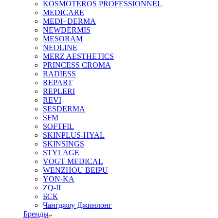
KOSMOTEROS PROFESSIONNEL
MEDICARE
MEDI+DERMA
NEWDERMIS
MESORAM
NEOLINE
MERZ AESTHETICS
PRINCESS CROMA
RADIESS
REPART
REPLERI
REVI
SESDERMA
SFM
SOFTFIL
SKINPLUS-HYAL
SKINSINGS
STYLAGE
VOGT MEDICAL
WENZHOU BEIPU
YON-KA
ZQ-II
БСК
Чангджоу Джинлонг
Бренды