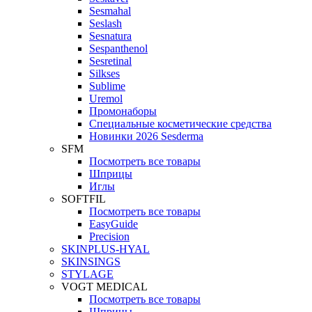
Sesmahal
Seslash
Sesnatura
Sespanthenol
Sesretinal
Silkses
Sublime
Uremol
Промонаборы
Специальные косметические средства
Новинки 2026 Sesderma
SFM
Посмотреть все товары
Шприцы
Иглы
SOFTFIL
Посмотреть все товары
EasyGuide
Precision
SKINPLUS-HYAL
SKINSINGS
STYLAGE
VOGT MEDICAL
Посмотреть все товары
Шприцы