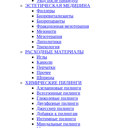
Уход после процедур
ЭСТЕТИЧЕСКАЯ МЕДИЦИНА
Филлеры
Биоревитализанты
Биорепаранты
Фракционная мезотерапия
Мезонити
Мезотерапия
Липолитики
Трихология
РАСХОДНЫЕ МАТЕРИАЛЫ
Иглы
Канюли
Перчатки
Прочее
Шприцы
ХИМИЧЕСКИЕ ПИЛИНГИ
Азелаиновые пилинги
Всесезонные пилинги
Гликолевые пилинги
Двухфазные пилинги
Джесснер пилинги
Добавки к пилингам
Интимные пилинги
Миндальные пилинги