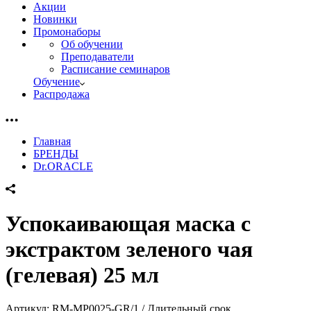
Акции
Новинки
Промонаборы
Об обучении
Преподаватели
Расписание семинаров
Обучение
Распродажа
Главная
БРЕНДЫ
Dr.ORACLE
Успокаивающая маска с
экстрактом зеленого чая
(гелевая) 25 мл
Артикул:
RM-MP0025-GR/1 / Длительный срок