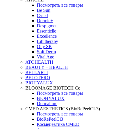
Посмотреть все товары
Be Sun
Cvital
Dermic+
Despigmen
Essentielle
Excellence
Lift therapy
Oily SK
Soft Derm
Vital Age
ATOHEALTH
BEAUTY + HEALTH
BELLARTI
BELOTERO
BIOHYALUX
BLOOMAGE BIOTECH Co
Посмотреть все товары
BIOHYALUX
Dermallure
CMED AESTHETICS (BioRePeelCL3)
Посмотреть все товары
BioRePeelCl3
Космецевтика CMED