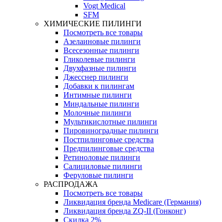
Vogt Medical
SFM
ХИМИЧЕСКИЕ ПИЛИНГИ
Посмотреть все товары
Азелаиновые пилинги
Всесезонные пилинги
Гликолевые пилинги
Двухфазные пилинги
Джесснер пилинги
Добавки к пилингам
Интимные пилинги
Миндальные пилинги
Молочные пилинги
Мультикислотные пилинги
Пировиноградные пилинги
Постпилинговые средства
Предпилинговые средства
Ретиноловые пилинги
Салициловые пилинги
Феруловые пилинги
РАСПРОДАЖА
Посмотреть все товары
Ликвидация бренда Medicare (Германия)
Ликвидация бренда ZQ-II (Гонконг)
Скидка 2%