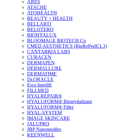
ARES
ATACHE
ATOHEALTH
BEAUTY + HEALTH
BELLARTI
BELOTERO
BIOHYALUX
BLOOMAGE BIOTECH Co
CMED AESTHETICS (BioRePeelCL3)
CANTABRIA LABS
CURACEN
DERMAPEN
DERMALLURE
DERMATIME
Dr.ORACLE
Ewa Innolift
FILLMED
НYALREPAIR®
HYALUFORM® Biorevitalizant
HYALUFORM® Filler
HYAL-SYSTEM
IMAGE SKINCARE
JALUPRO
JBP Nanoneedles
KEENWELL