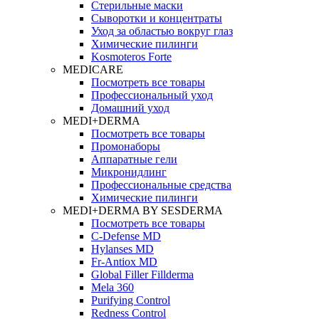
Стерильные маски
Сыворотки и концентраты
Уход за областью вокруг глаз
Химические пилинги
Kosmoteros Forte
MEDICARE
Посмотреть все товары
Профессиональный уход
Домашний уход
MEDI+DERMA
Посмотреть все товары
Промонаборы
Аппаратные гели
Микронидлинг
Профессиональные средства
Химические пилинги
MEDI+DERMA BY SESDERMA
Посмотреть все товары
C-Defense MD
Hylanses MD
Fr‑Antiox MD
Global Filler Fillderma
Mela 360
Purifying Control
Redness Control