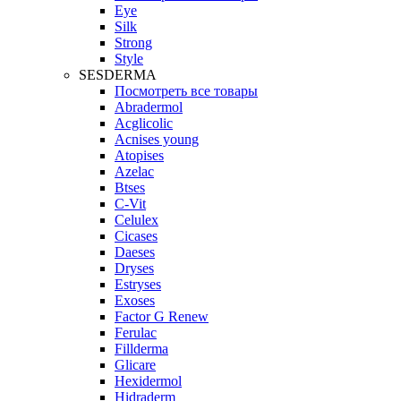
Eye
Silk
Strong
Style
SESDERMA
Посмотреть все товары
Abradermol
Acglicolic
Acnises young
Atopises
Azelac
Btses
C-Vit
Celulex
Cicases
Daeses
Dryses
Estryses
Exoses
Factor G Renew
Ferulac
Fillderma
Glicare
Hexidermol
Hidraderm