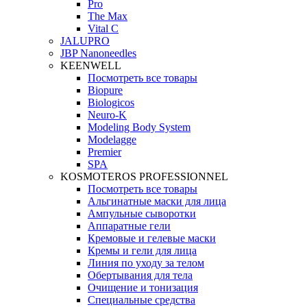
Pro
The Max
Vital C
JALUPRO
JBP Nanoneedles
KEENWELL
Посмотреть все товары
Biopure
Biologicos
Neuro‑K
Modeling Body System
Modelagge
Premier
SPA
KOSMOTEROS PROFESSIONNEL
Посмотреть все товары
Альгинатные маски для лица
Ампульные сыворотки
Аппаратные гели
Кремовые и гелевые маски
Кремы и гели для лица
Линия по уходу за телом
Обертывания для тела
Очищение и тонизация
Специальные средства