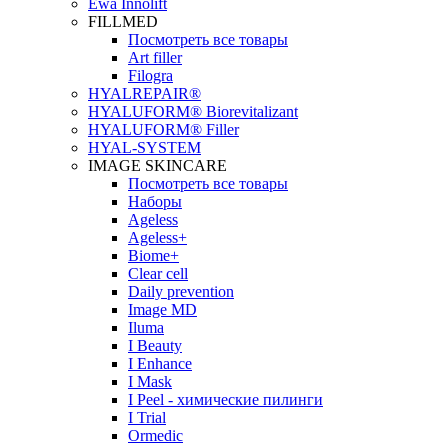
Ewa Innolift
FILLMED
Посмотреть все товары
Art filler
Filogra
НYALREPAIR®
HYALUFORM® Biorevitalizant
HYALUFORM® Filler
HYAL-SYSTEM
IMAGE SKINCARE
Посмотреть все товары
Наборы
Ageless
Ageless+
Biome+
Clear cell
Daily prevention
Image MD
Iluma
I Beauty
I Enhance
I Mask
I Peel - химические пилинги
I Trial
Ormedic