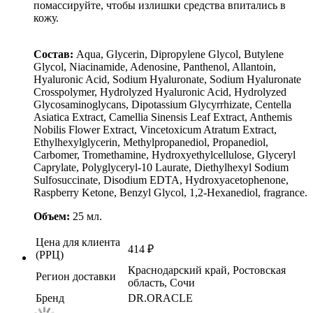
помассируйте, чтобы излишки средства впитались в
кожу.
Состав:
Aqua, Glycerin, Dipropylene Glycol, Butylene
Glycol, Niacinamide, Adenosine, Panthenol, Allantoin,
Hyaluronic Acid, Sodium Hyaluronate, Sodium Hyaluronate
Crosspolymer, Hydrolyzed Hyaluronic Acid, Hydrolyzed
Glycosaminoglycans, Dipotassium Glycyrrhizate, Centella
Asiatica Extract, Camellia Sinensis Leaf Extract, Anthemis
Nobilis Flower Extract, Vincetoxicum Atratum Extract,
Ethylhexylglycerin, Methylpropanediol, Propanediol,
Carbomer, Tromethamine, Hydroxyethylcellulose, Glyceryl
Caprylate, Polyglyceryl-10 Laurate, Diethylhexyl Sodium
Sulfosuccinate, Disodium EDTA, Hydroxyacetophenone,
Raspberry Ketone, Benzyl Glycol, 1,2-Hexanediol, fragrance.
Объем:
25 мл.
Цена для клиента
414
₽
(РРЦ)
Краснодарский край, Ростовская
Регион доставки
область, Сочи
Бренд
DR.ORACLE