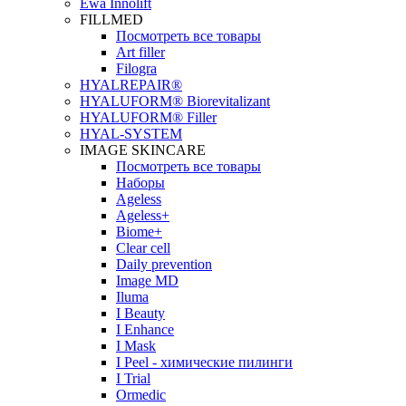
Ewa Innolift
FILLMED
Посмотреть все товары
Art filler
Filogra
НYALREPAIR®
HYALUFORM® Biorevitalizant
HYALUFORM® Filler
HYAL-SYSTEM
IMAGE SKINCARE
Посмотреть все товары
Наборы
Ageless
Ageless+
Biome+
Clear cell
Daily prevention
Image MD
Iluma
I Beauty
I Enhance
I Mask
I Peel - химические пилинги
I Trial
Ormedic