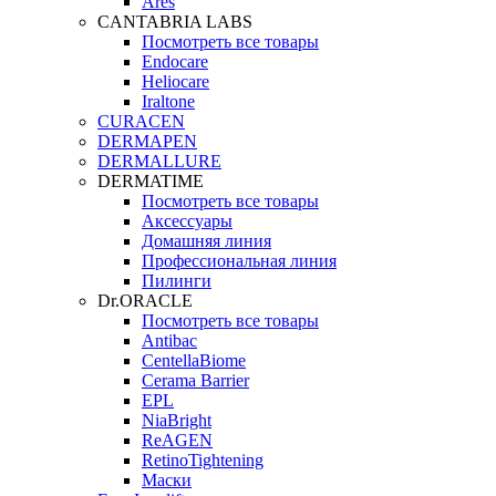
Ares
CANTABRIA LABS
Посмотреть все товары
Endocare
Heliocare
Iraltone
CURACEN
DERMAPEN
DERMALLURE
DERMATIME
Посмотреть все товары
Аксессуары
Домашняя линия
Профессиональная линия
Пилинги
Dr.ORACLE
Посмотреть все товары
Antibac
CentellaBiome
Cerama Barrier
EPL
NiaBright
ReAGEN
RetinoTightening
Маски