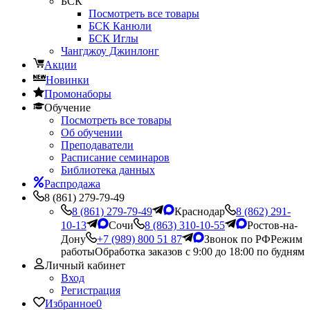
БСК
Посмотреть все товары
БСК Канюли
БСК Иглы
Чангджоу Джинлонг
Акции
Новинки
Промонаборы
Обучение
Посмотреть все товары
Об обучении
Преподаватели
Расписание семинаров
Библиотека данных
Распродажа
8 (861) 279-79-49
8 (861) 279-79-49
Краснодар
8 (862) 291-
10-13
Сочи
8 (863) 310-10-55
Ростов-на-
Дону
+7 (989) 800 51 87
Звонок по РФ
Режим
работы
Обработка заказов с 9:00 до 18:00 по будням
Личный кабинет
Вход
Регистрация
Избранное
0