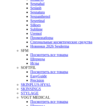
Sesmahal
Seslash
Sesnatura
Sespanthenol
Sesretinal
Silkses
Sublime
Uremol
Промонаборы
Специальные косметические средства
Новинки 2026 Sesderma
SFM
Посмотреть все товары
Шприцы
Иглы
SOFTFIL
Посмотреть все товары
EasyGuide
Precision
SKINPLUS-HYAL
SKINSINGS
STYLAGE
VOGT MEDICAL
Посмотреть все товары
Шприцы