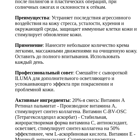
после пилингов и пластических операций, при
солнечных ожогах и склонности к отёкам.
Преимущества
: Устраняет последствия агрессивного
воздействия на кожу стресса, усталости, курения и
окружающей среды, защищает иммунные клетки кожи и
стимулирует обновление кожи.
Применение
: Нанесите небольшое количество крема
легкими, массажными движениями на очищенную кожу.
Оставить до полного впитывания. Использовать
каждый день.
Профессиональный совет
: Смешайте с сывороткой
ILUMA для дополнительного осветляющего и
успокаивающего эффекта при покраснении и
проблемной кожи.
Активные ингредиенты
: 20%-я смесь: Витамин А
Ретинал пальмитат - Производное витамина А,
стимулирует синтез коллагена. Витамин С-BV-OSC
(Тетрагексилдецил аскорбат) - Стабильная,
жирорастворимая форма витамина С, антиоксидант,
осветляет, стимулирует синтез коллагена на 50%
эффективнее, чем L-аскорбиновая кислота. Витамин Е -
Мощный антиоксидант. Супероксиддисмутаза -