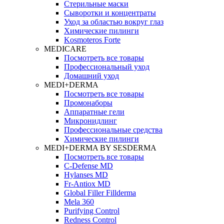
Стерильные маски
Сыворотки и концентраты
Уход за областью вокруг глаз
Химические пилинги
Kosmoteros Forte
MEDICARE
Посмотреть все товары
Профессиональный уход
Домашний уход
MEDI+DERMA
Посмотреть все товары
Промонаборы
Аппаратные гели
Микронидлинг
Профессиональные средства
Химические пилинги
MEDI+DERMA BY SESDERMA
Посмотреть все товары
C-Defense MD
Hylanses MD
Fr‑Antiox MD
Global Filler Fillderma
Mela 360
Purifying Control
Redness Control