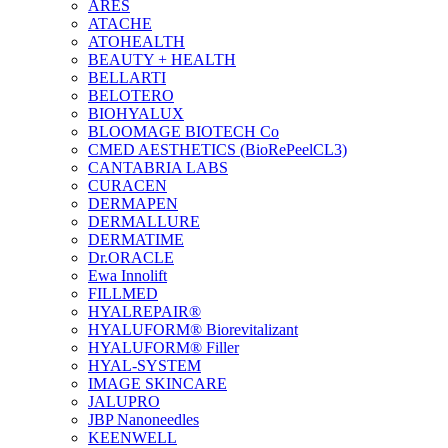
ARES
ATACHE
ATOHEALTH
BEAUTY + HEALTH
BELLARTI
BELOTERO
BIOHYALUX
BLOOMAGE BIOTECH Co
CMED AESTHETICS (BioRePeelCL3)
CANTABRIA LABS
CURACEN
DERMAPEN
DERMALLURE
DERMATIME
Dr.ORACLE
Ewa Innolift
FILLMED
НYALREPAIR®
HYALUFORM® Biorevitalizant
HYALUFORM® Filler
HYAL-SYSTEM
IMAGE SKINCARE
JALUPRO
JBP Nanoneedles
KEENWELL