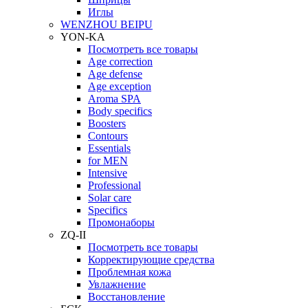
Иглы
WENZHOU BEIPU
YON-KA
Посмотреть все товары
Age correction
Age defense
Age exception
Aroma SPA
Body specifics
Boosters
Contours
Essentials
for MEN
Intensive
Professional
Solar care
Specifics
Промонаборы
ZQ-II
Посмотреть все товары
Корректирующие средства
Проблемная кожа
Увлажнение
Восстановление