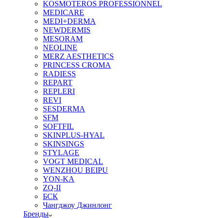
KOSMOTEROS PROFESSIONNEL
MEDICARE
MEDI+DERMA
NEWDERMIS
MESORAM
NEOLINE
MERZ AESTHETICS
PRINCESS CROMA
RADIESS
REPART
REPLERI
REVI
SESDERMA
SFM
SOFTFIL
SKINPLUS-HYAL
SKINSINGS
STYLAGE
VOGT MEDICAL
WENZHOU BEIPU
YON-KA
ZQ-II
БСК
Чангджоу Джинлонг
Бренды