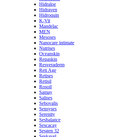
Hidraloe
Hidraven
Hidroquin
K-Vit
Mandelac
MEN
Mesoses
Nanocare intimate
Nutrises
Oceanskin
Repaskin
Resveraderm
Reti Age
Retises
Retisil
Rosoil
Samay
Salises
Sebovalis
Sensyses
Serenity
Sesbalance
Sescacay
Sesgen 32
Seskavel