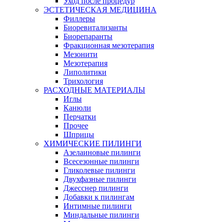
Уход после процедур
ЭСТЕТИЧЕСКАЯ МЕДИЦИНА
Филлеры
Биоревитализанты
Биорепаранты
Фракционная мезотерапия
Мезонити
Мезотерапия
Липолитики
Трихология
РАСХОДНЫЕ МАТЕРИАЛЫ
Иглы
Канюли
Перчатки
Прочее
Шприцы
ХИМИЧЕСКИЕ ПИЛИНГИ
Азелаиновые пилинги
Всесезонные пилинги
Гликолевые пилинги
Двухфазные пилинги
Джесснер пилинги
Добавки к пилингам
Интимные пилинги
Миндальные пилинги