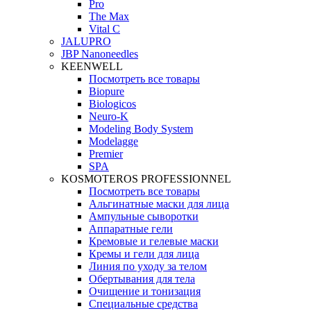
Pro
The Max
Vital C
JALUPRO
JBP Nanoneedles
KEENWELL
Посмотреть все товары
Biopure
Biologicos
Neuro‑K
Modeling Body System
Modelagge
Premier
SPA
KOSMOTEROS PROFESSIONNEL
Посмотреть все товары
Альгинатные маски для лица
Ампульные сыворотки
Аппаратные гели
Кремовые и гелевые маски
Кремы и гели для лица
Линия по уходу за телом
Обертывания для тела
Очищение и тонизация
Специальные средства