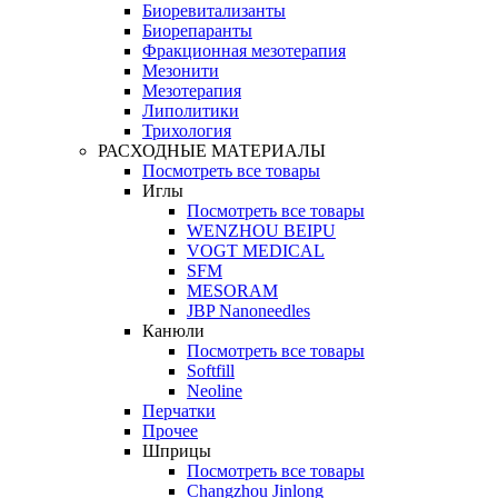
Биоревитализанты
Биорепаранты
Фракционная мезотерапия
Мезонити
Мезотерапия
Липолитики
Трихология
РАСХОДНЫЕ МАТЕРИАЛЫ
Посмотреть все товары
Иглы
Посмотреть все товары
WENZHOU BEIPU
VOGT MEDICAL
SFM
MESORAM
JBP Nanoneedles
Канюли
Посмотреть все товары
Softfill
Neoline
Перчатки
Прочее
Шприцы
Посмотреть все товары
Changzhou Jinlong