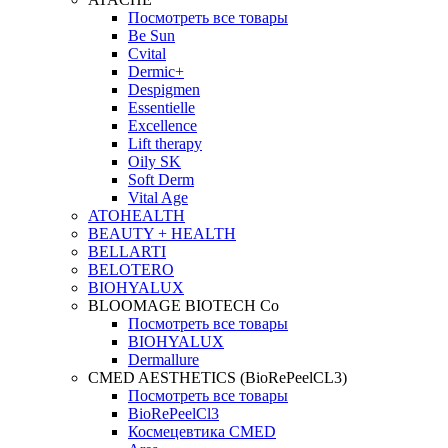
Посмотреть все товары
Be Sun
Cvital
Dermic+
Despigmen
Essentielle
Excellence
Lift therapy
Oily SK
Soft Derm
Vital Age
ATOHEALTH
BEAUTY + HEALTH
BELLARTI
BELOTERO
BIOHYALUX
BLOOMAGE BIOTECH Co
Посмотреть все товары
BIOHYALUX
Dermallure
CMED AESTHETICS (BioRePeelCL3)
Посмотреть все товары
BioRePeelCl3
Космецевтика CMED