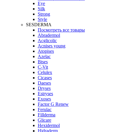
Eye
Silk
Strong
Style
SESDERMA
Посмотреть все товары
Abradermol
Acglicolic
Acnises young
Atopises
Azelac
Btses
C-Vit
Celulex
Cicases
Daeses
Dryses
Estryses
Exoses
Factor G Renew
Ferulac
Fillderma
Glicare
Hexidermol
Hidraderm