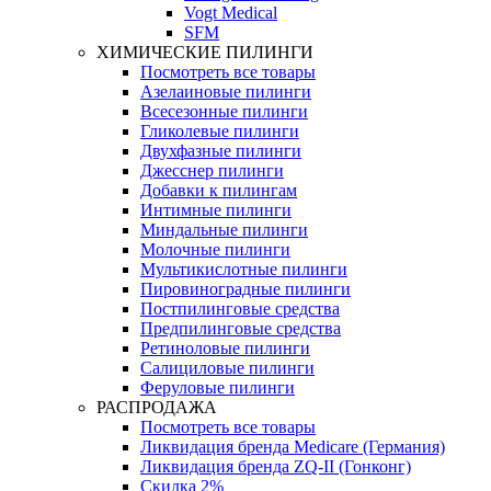
Vogt Medical
SFM
ХИМИЧЕСКИЕ ПИЛИНГИ
Посмотреть все товары
Азелаиновые пилинги
Всесезонные пилинги
Гликолевые пилинги
Двухфазные пилинги
Джесснер пилинги
Добавки к пилингам
Интимные пилинги
Миндальные пилинги
Молочные пилинги
Мультикислотные пилинги
Пировиноградные пилинги
Постпилинговые средства
Предпилинговые средства
Ретиноловые пилинги
Салициловые пилинги
Феруловые пилинги
РАСПРОДАЖА
Посмотреть все товары
Ликвидация бренда Medicare (Германия)
Ликвидация бренда ZQ-II (Гонконг)
Скидка 2%