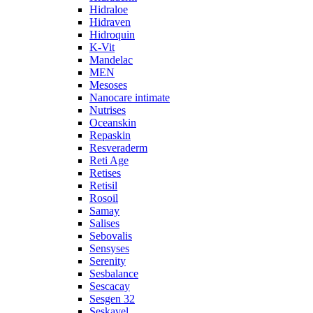
Hidraloe
Hidraven
Hidroquin
K-Vit
Mandelac
MEN
Mesoses
Nanocare intimate
Nutrises
Oceanskin
Repaskin
Resveraderm
Reti Age
Retises
Retisil
Rosoil
Samay
Salises
Sebovalis
Sensyses
Serenity
Sesbalance
Sescacay
Sesgen 32
Seskavel