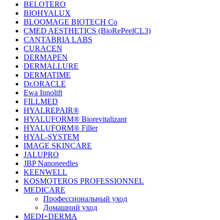
BELOTERO
BIOHYALUX
BLOOMAGE BIOTECH Co
CMED AESTHETICS (BioRePeelCL3)
CANTABRIA LABS
CURACEN
DERMAPEN
DERMALLURE
DERMATIME
Dr.ORACLE
Ewa Innolift
FILLMED
НYALREPAIR®
HYALUFORM® Biorevitalizant
HYALUFORM® Filler
HYAL-SYSTEM
IMAGE SKINCARE
JALUPRO
JBP Nanoneedles
KEENWELL
KOSMOTEROS PROFESSIONNEL
MEDICARE
Профессиональный уход
Домашний уход
MEDI+DERMA