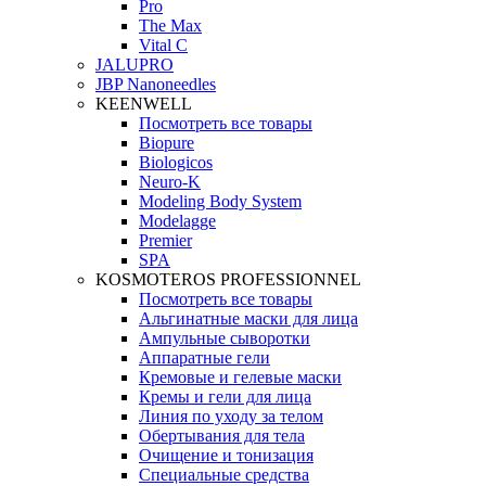
Pro
The Max
Vital C
JALUPRO
JBP Nanoneedles
KEENWELL
Посмотреть все товары
Biopure
Biologicos
Neuro‑K
Modeling Body System
Modelagge
Premier
SPA
KOSMOTEROS PROFESSIONNEL
Посмотреть все товары
Альгинатные маски для лица
Ампульные сыворотки
Аппаратные гели
Кремовые и гелевые маски
Кремы и гели для лица
Линия по уходу за телом
Обертывания для тела
Очищение и тонизация
Специальные средства