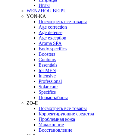
Иглы
WENZHOU BEIPU
YON-KA
Посмотреть все товары
Age correction
Age defense
Age exception
Aroma SPA
Body specifics
Boosters
Contours
Essentials
for MEN
Intensive
Professional
Solar care
Specifics
Промонаборы
ZQ-II
Посмотреть все товары
Корректирующие средства
Проблемная кожа
Увлажнение
Восстановление