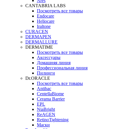
Ares
CANTABRIA LABS
Посмотреть все товары
Endocare
Heliocare
Iraltone
CURACEN
DERMAPEN
DERMALLURE
DERMATIME
Посмотреть все товары
Аксессуары
Домашняя линия
Профессиональная линия
Пилинги
Dr.ORACLE
Посмотреть все товары
Antibac
CentellaBiome
Cerama Barrier
EPL
NiaBright
ReAGEN
RetinoTightening
Маски