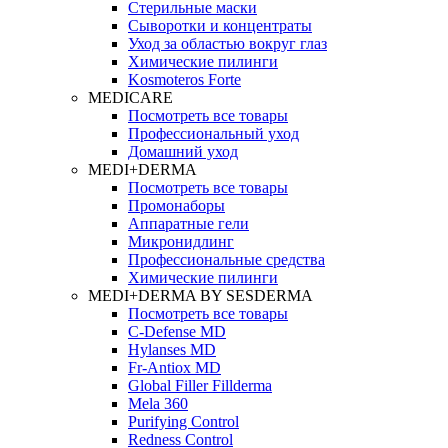
Стерильные маски
Сыворотки и концентраты
Уход за областью вокруг глаз
Химические пилинги
Kosmoteros Forte
MEDICARE
Посмотреть все товары
Профессиональный уход
Домашний уход
MEDI+DERMA
Посмотреть все товары
Промонаборы
Аппаратные гели
Микронидлинг
Профессиональные средства
Химические пилинги
MEDI+DERMA BY SESDERMA
Посмотреть все товары
C-Defense MD
Hylanses MD
Fr‑Antiox MD
Global Filler Fillderma
Mela 360
Purifying Control
Redness Control