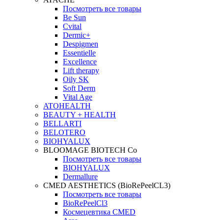
Посмотреть все товары
Be Sun
Cvital
Dermic+
Despigmen
Essentielle
Excellence
Lift therapy
Oily SK
Soft Derm
Vital Age
ATOHEALTH
BEAUTY + HEALTH
BELLARTI
BELOTERO
BIOHYALUX
BLOOMAGE BIOTECH Co
Посмотреть все товары
BIOHYALUX
Dermallure
CMED AESTHETICS (BioRePeelCL3)
Посмотреть все товары
BioRePeelCl3
Космецевтика CMED