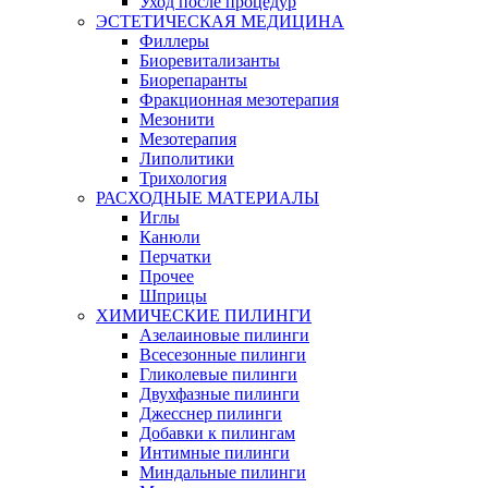
Уход после процедур
ЭСТЕТИЧЕСКАЯ МЕДИЦИНА
Филлеры
Биоревитализанты
Биорепаранты
Фракционная мезотерапия
Мезонити
Мезотерапия
Липолитики
Трихология
РАСХОДНЫЕ МАТЕРИАЛЫ
Иглы
Канюли
Перчатки
Прочее
Шприцы
ХИМИЧЕСКИЕ ПИЛИНГИ
Азелаиновые пилинги
Всесезонные пилинги
Гликолевые пилинги
Двухфазные пилинги
Джесснер пилинги
Добавки к пилингам
Интимные пилинги
Миндальные пилинги