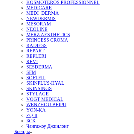
KOSMOTEROS PROFESSIONNEL
MEDICARE
MEDI+DERMA
NEWDERMIS
MESORAM
NEOLINE
MERZ AESTHETICS
PRINCESS CROMA
RADIESS
REPART
REPLERI
REVI
SESDERMA
SFM
SOFTFIL
SKINPLUS-HYAL
SKINSINGS
STYLAGE
VOGT MEDICAL
WENZHOU BEIPU
YON-KA
ZQ-II
БСК
Чангджоу Джинлонг
Бренды