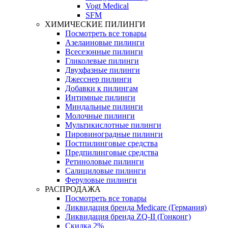
Vogt Medical
SFM
ХИМИЧЕСКИЕ ПИЛИНГИ
Посмотреть все товары
Азелаиновые пилинги
Всесезонные пилинги
Гликолевые пилинги
Двухфазные пилинги
Джесснер пилинги
Добавки к пилингам
Интимные пилинги
Миндальные пилинги
Молочные пилинги
Мультикислотные пилинги
Пировиноградные пилинги
Постпилинговые средства
Предпилинговые средства
Ретиноловые пилинги
Салициловые пилинги
Феруловые пилинги
РАСПРОДАЖА
Посмотреть все товары
Ликвидация бренда Medicare (Германия)
Ликвидация бренда ZQ-II (Гонконг)
Скидка 2%