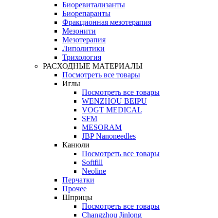
Биоревитализанты
Биорепаранты
Фракционная мезотерапия
Мезонити
Мезотерапия
Липолитики
Трихология
РАСХОДНЫЕ МАТЕРИАЛЫ
Посмотреть все товары
Иглы
Посмотреть все товары
WENZHOU BEIPU
VOGT MEDICAL
SFM
MESORAM
JBP Nanoneedles
Канюли
Посмотреть все товары
Softfill
Neoline
Перчатки
Прочее
Шприцы
Посмотреть все товары
Changzhou Jinlong