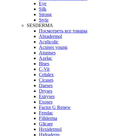
Eye
Silk
Strong
Style
SESDERMA
Посмотреть все товары
Abradermol
Acglicolic
Acnises young
Atopises
Azelac
Btses
C-Vit
Celulex
Cicases
Daeses
Dryses
Estryses
Exoses
Factor G Renew
Ferulac
Fillderma
Glicare
Hexidermol
Hidraderm