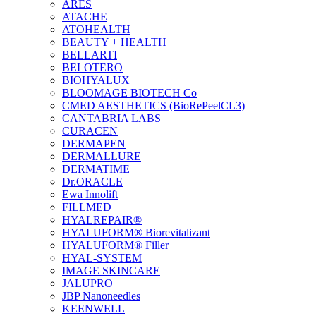
ARES
ATACHE
ATOHEALTH
BEAUTY + HEALTH
BELLARTI
BELOTERO
BIOHYALUX
BLOOMAGE BIOTECH Co
CMED AESTHETICS (BioRePeelCL3)
CANTABRIA LABS
CURACEN
DERMAPEN
DERMALLURE
DERMATIME
Dr.ORACLE
Ewa Innolift
FILLMED
НYALREPAIR®
HYALUFORM® Biorevitalizant
HYALUFORM® Filler
HYAL-SYSTEM
IMAGE SKINCARE
JALUPRO
JBP Nanoneedles
KEENWELL