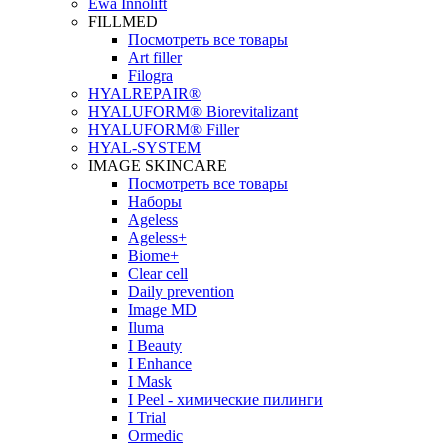
Ewa Innolift
FILLMED
Посмотреть все товары
Art filler
Filogra
НYALREPAIR®
HYALUFORM® Biorevitalizant
HYALUFORM® Filler
HYAL-SYSTEM
IMAGE SKINCARE
Посмотреть все товары
Наборы
Ageless
Ageless+
Biome+
Clear cell
Daily prevention
Image MD
Iluma
I Beauty
I Enhance
I Mask
I Peel - химические пилинги
I Trial
Ormedic