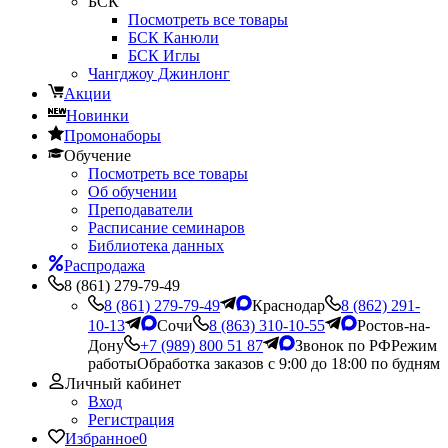
БСК
Посмотреть все товары
БСК Канюли
БСК Иглы
Чангджоу Джинлонг
Акции
Новинки
Промонаборы
Обучение
Посмотреть все товары
Об обучении
Преподаватели
Расписание семинаров
Библиотека данных
Распродажа
8 (861) 279-79-49
8 (861) 279-79-49
Краснодар
8 (862) 291-
10-13
Сочи
8 (863) 310-10-55
Ростов-на-
Дону
+7 (989) 800 51 87
Звонок по РФ
Режим
работы
Обработка заказов с 9:00 до 18:00 по будням
Личный кабинет
Вход
Регистрация
Избранное
0