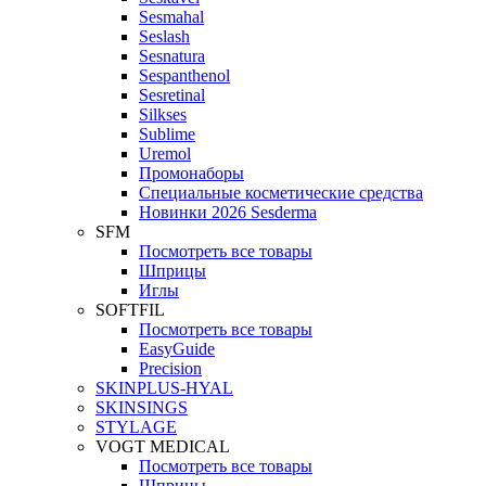
Sesmahal
Seslash
Sesnatura
Sespanthenol
Sesretinal
Silkses
Sublime
Uremol
Промонаборы
Специальные косметические средства
Новинки 2026 Sesderma
SFM
Посмотреть все товары
Шприцы
Иглы
SOFTFIL
Посмотреть все товары
EasyGuide
Precision
SKINPLUS-HYAL
SKINSINGS
STYLAGE
VOGT MEDICAL
Посмотреть все товары
Шприцы