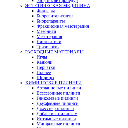
Уход после процедур
ЭСТЕТИЧЕСКАЯ МЕДИЦИНА
Филлеры
Биоревитализанты
Биорепаранты
Фракционная мезотерапия
Мезонити
Мезотерапия
Липолитики
Трихология
РАСХОДНЫЕ МАТЕРИАЛЫ
Иглы
Канюли
Перчатки
Прочее
Шприцы
ХИМИЧЕСКИЕ ПИЛИНГИ
Азелаиновые пилинги
Всесезонные пилинги
Гликолевые пилинги
Двухфазные пилинги
Джесснер пилинги
Добавки к пилингам
Интимные пилинги
Миндальные пилинги