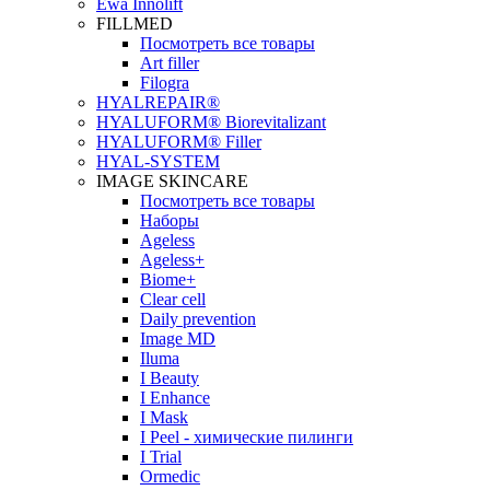
Ewa Innolift
FILLMED
Посмотреть все товары
Art filler
Filogra
НYALREPAIR®
HYALUFORM® Biorevitalizant
HYALUFORM® Filler
HYAL-SYSTEM
IMAGE SKINCARE
Посмотреть все товары
Наборы
Ageless
Ageless+
Biome+
Clear cell
Daily prevention
Image MD
Iluma
I Beauty
I Enhance
I Mask
I Peel - химические пилинги
I Trial
Ormedic