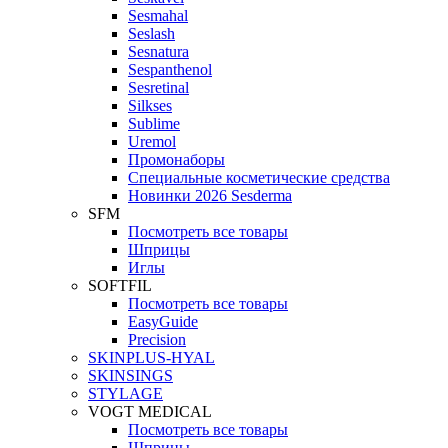
Sesmahal
Seslash
Sesnatura
Sespanthenol
Sesretinal
Silkses
Sublime
Uremol
Промонаборы
Специальные косметические средства
Новинки 2026 Sesderma
SFM
Посмотреть все товары
Шприцы
Иглы
SOFTFIL
Посмотреть все товары
EasyGuide
Precision
SKINPLUS-HYAL
SKINSINGS
STYLAGE
VOGT MEDICAL
Посмотреть все товары
Шприцы