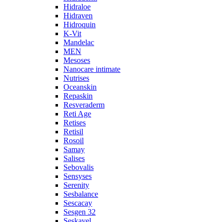
Hidraloe
Hidraven
Hidroquin
K-Vit
Mandelac
MEN
Mesoses
Nanocare intimate
Nutrises
Oceanskin
Repaskin
Resveraderm
Reti Age
Retises
Retisil
Rosoil
Samay
Salises
Sebovalis
Sensyses
Serenity
Sesbalance
Sescacay
Sesgen 32
Seskavel