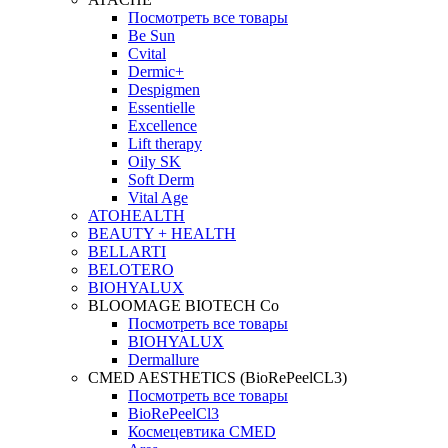
Посмотреть все товары
Be Sun
Cvital
Dermic+
Despigmen
Essentielle
Excellence
Lift therapy
Oily SK
Soft Derm
Vital Age
ATOHEALTH
BEAUTY + HEALTH
BELLARTI
BELOTERO
BIOHYALUX
BLOOMAGE BIOTECH Co
Посмотреть все товары
BIOHYALUX
Dermallure
CMED AESTHETICS (BioRePeelCL3)
Посмотреть все товары
BioRePeelCl3
Космецевтика CMED