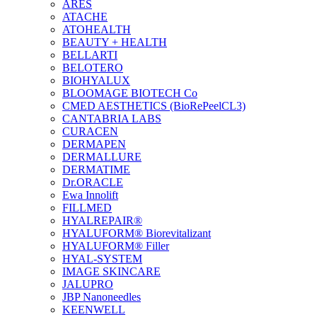
ARES
ATACHE
ATOHEALTH
BEAUTY + HEALTH
BELLARTI
BELOTERO
BIOHYALUX
BLOOMAGE BIOTECH Co
CMED AESTHETICS (BioRePeelCL3)
CANTABRIA LABS
CURACEN
DERMAPEN
DERMALLURE
DERMATIME
Dr.ORACLE
Ewa Innolift
FILLMED
НYALREPAIR®
HYALUFORM® Biorevitalizant
HYALUFORM® Filler
HYAL-SYSTEM
IMAGE SKINCARE
JALUPRO
JBP Nanoneedles
KEENWELL