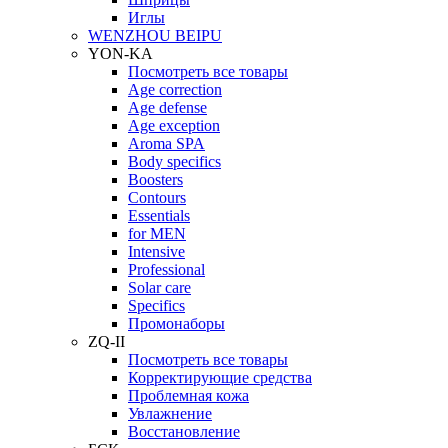
Иглы
WENZHOU BEIPU
YON-KA
Посмотреть все товары
Age correction
Age defense
Age exception
Aroma SPA
Body specifics
Boosters
Contours
Essentials
for MEN
Intensive
Professional
Solar care
Specifics
Промонаборы
ZQ-II
Посмотреть все товары
Корректирующие средства
Проблемная кожа
Увлажнение
Восстановление