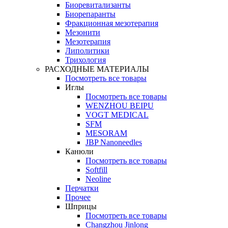
Биоревитализанты
Биорепаранты
Фракционная мезотерапия
Мезонити
Мезотерапия
Липолитики
Трихология
РАСХОДНЫЕ МАТЕРИАЛЫ
Посмотреть все товары
Иглы
Посмотреть все товары
WENZHOU BEIPU
VOGT MEDICAL
SFM
MESORAM
JBP Nanoneedles
Канюли
Посмотреть все товары
Softfill
Neoline
Перчатки
Прочее
Шприцы
Посмотреть все товары
Changzhou Jinlong