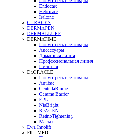
Посмотреть все товары
Endocare
Heliocare
Iraltone
CURACEN
DERMAPEN
DERMALLURE
DERMATIME
Посмотреть все товары
Аксессуары
Домашняя линия
Профессиональная линия
Пилинги
Dr.ORACLE
Посмотреть все товары
Antibac
CentellaBiome
Cerama Barrier
EPL
NiaBright
ReAGEN
RetinoTightening
Маски
Ewa Innolift
FILLMED