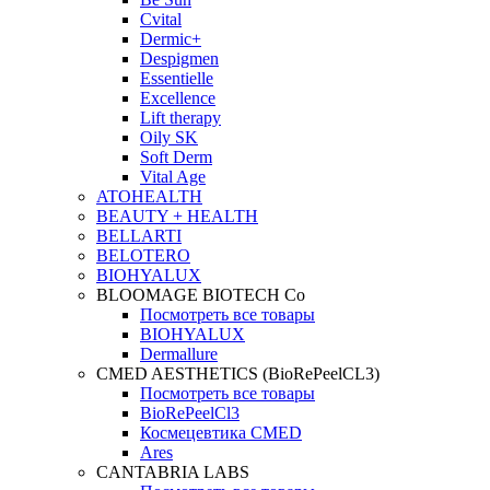
Cvital
Dermic+
Despigmen
Essentielle
Excellence
Lift therapy
Oily SK
Soft Derm
Vital Age
ATOHEALTH
BEAUTY + HEALTH
BELLARTI
BELOTERO
BIOHYALUX
BLOOMAGE BIOTECH Co
Посмотреть все товары
BIOHYALUX
Dermallure
CMED AESTHETICS (BioRePeelCL3)
Посмотреть все товары
BioRePeelCl3
Космецевтика CMED
Ares
CANTABRIA LABS