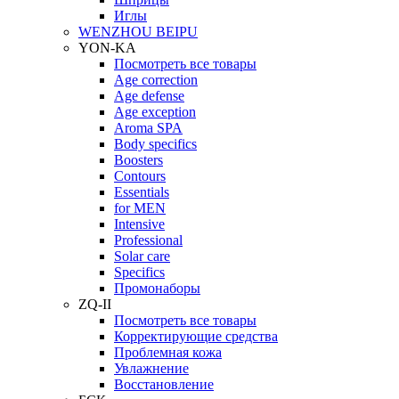
Иглы
WENZHOU BEIPU
YON-KA
Посмотреть все товары
Age correction
Age defense
Age exception
Aroma SPA
Body specifics
Boosters
Contours
Essentials
for MEN
Intensive
Professional
Solar care
Specifics
Промонаборы
ZQ-II
Посмотреть все товары
Корректирующие средства
Проблемная кожа
Увлажнение
Восстановление