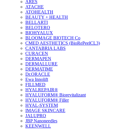
ARES
ATACHE
ATOHEALTH
BEAUTY + HEALTH
BELLARTI
BELOTERO
BIOHYALUX
BLOOMAGE BIOTECH Co
CMED AESTHETICS (BioRePeelCL3)
CANTABRIA LABS
CURACEN
DERMAPEN
DERMALLURE
DERMATIME
Dr.ORACLE
Ewa Innolift
FILLMED
НYALREPAIR®
HYALUFORM® Biorevitalizant
HYALUFORM® Filler
HYAL-SYSTEM
IMAGE SKINCARE
JALUPRO
JBP Nanoneedles
KEENWELL