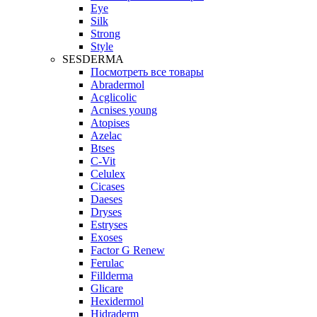
Eye
Silk
Strong
Style
SESDERMA
Посмотреть все товары
Abradermol
Acglicolic
Acnises young
Atopises
Azelac
Btses
C-Vit
Celulex
Cicases
Daeses
Dryses
Estryses
Exoses
Factor G Renew
Ferulac
Fillderma
Glicare
Hexidermol
Hidraderm