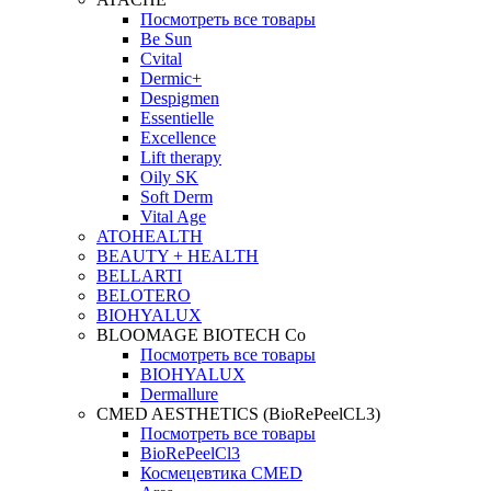
Посмотреть все товары
Be Sun
Cvital
Dermic+
Despigmen
Essentielle
Excellence
Lift therapy
Oily SK
Soft Derm
Vital Age
ATOHEALTH
BEAUTY + HEALTH
BELLARTI
BELOTERO
BIOHYALUX
BLOOMAGE BIOTECH Co
Посмотреть все товары
BIOHYALUX
Dermallure
CMED AESTHETICS (BioRePeelCL3)
Посмотреть все товары
BioRePeelCl3
Космецевтика CMED