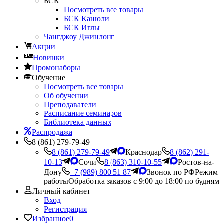
БСК
Посмотреть все товары
БСК Канюли
БСК Иглы
Чангджоу Джинлонг
Акции
Новинки
Промонаборы
Обучение
Посмотреть все товары
Об обучении
Преподаватели
Расписание семинаров
Библиотека данных
Распродажа
8 (861) 279-79-49
8 (861) 279-79-49
Краснодар
8 (862) 291-
10-13
Сочи
8 (863) 310-10-55
Ростов-на-
Дону
+7 (989) 800 51 87
Звонок по РФ
Режим
работы
Обработка заказов с 9:00 до 18:00 по будням
Личный кабинет
Вход
Регистрация
Избранное
0