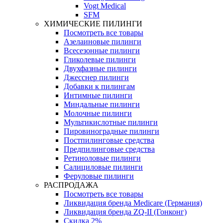
Vogt Medical
SFM
ХИМИЧЕСКИЕ ПИЛИНГИ
Посмотреть все товары
Азелаиновые пилинги
Всесезонные пилинги
Гликолевые пилинги
Двухфазные пилинги
Джесснер пилинги
Добавки к пилингам
Интимные пилинги
Миндальные пилинги
Молочные пилинги
Мультикислотные пилинги
Пировиноградные пилинги
Постпилинговые средства
Предпилинговые средства
Ретиноловые пилинги
Салициловые пилинги
Феруловые пилинги
РАСПРОДАЖА
Посмотреть все товары
Ликвидация бренда Medicare (Германия)
Ликвидация бренда ZQ-II (Гонконг)
Скидка 2%