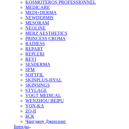
KOSMOTEROS PROFESSIONNEL
MEDICARE
MEDI+DERMA
NEWDERMIS
MESORAM
NEOLINE
MERZ AESTHETICS
PRINCESS CROMA
RADIESS
REPART
REPLERI
REVI
SESDERMA
SFM
SOFTFIL
SKINPLUS-HYAL
SKINSINGS
STYLAGE
VOGT MEDICAL
WENZHOU BEIPU
YON-KA
ZQ-II
БСК
Чангджоу Джинлонг
Бренды