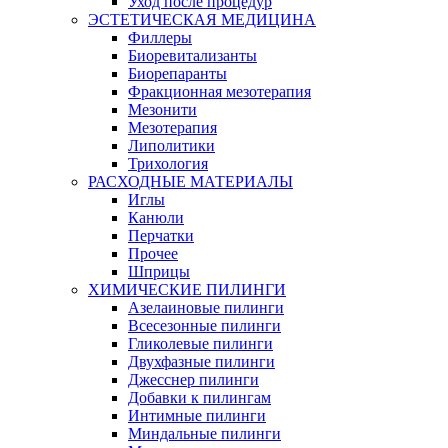
Уход после процедур
ЭСТЕТИЧЕСКАЯ МЕДИЦИНА
Филлеры
Биоревитализанты
Биорепаранты
Фракционная мезотерапия
Мезонити
Мезотерапия
Липолитики
Трихология
РАСХОДНЫЕ МАТЕРИАЛЫ
Иглы
Канюли
Перчатки
Прочее
Шприцы
ХИМИЧЕСКИЕ ПИЛИНГИ
Азелаиновые пилинги
Всесезонные пилинги
Гликолевые пилинги
Двухфазные пилинги
Джесснер пилинги
Добавки к пилингам
Интимные пилинги
Миндальные пилинги