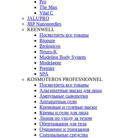
Pro
The Max
Vital C
JALUPRO
JBP Nanoneedles
KEENWELL
Посмотреть все товары
Biopure
Biologicos
Neuro‑K
Modeling Body System
Modelagge
Premier
SPA
KOSMOTEROS PROFESSIONNEL
Посмотреть все товары
Альгинатные маски для лица
Ампульные сыворотки
Аппаратные гели
Кремовые и гелевые маски
Кремы и гели для лица
Линия по уходу за телом
Обертывания для тела
Очищение и тонизация
Специальные средства