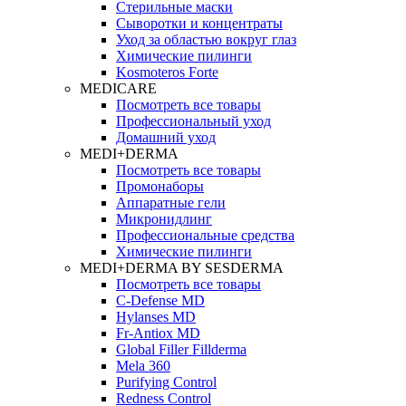
Стерильные маски
Сыворотки и концентраты
Уход за областью вокруг глаз
Химические пилинги
Kosmoteros Forte
MEDICARE
Посмотреть все товары
Профессиональный уход
Домашний уход
MEDI+DERMA
Посмотреть все товары
Промонаборы
Аппаратные гели
Микронидлинг
Профессиональные средства
Химические пилинги
MEDI+DERMA BY SESDERMA
Посмотреть все товары
C-Defense MD
Hylanses MD
Fr‑Antiox MD
Global Filler Fillderma
Mela 360
Purifying Control
Redness Control