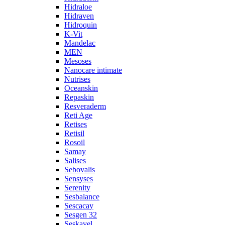
Hidraloe
Hidraven
Hidroquin
K-Vit
Mandelac
MEN
Mesoses
Nanocare intimate
Nutrises
Oceanskin
Repaskin
Resveraderm
Reti Age
Retises
Retisil
Rosoil
Samay
Salises
Sebovalis
Sensyses
Serenity
Sesbalance
Sescacay
Sesgen 32
Seskavel