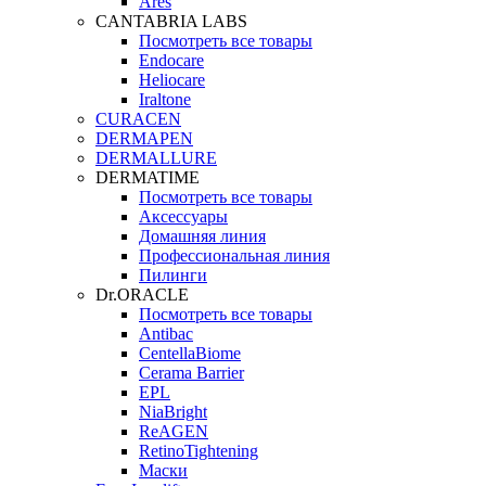
Ares
CANTABRIA LABS
Посмотреть все товары
Endocare
Heliocare
Iraltone
CURACEN
DERMAPEN
DERMALLURE
DERMATIME
Посмотреть все товары
Аксессуары
Домашняя линия
Профессиональная линия
Пилинги
Dr.ORACLE
Посмотреть все товары
Antibac
CentellaBiome
Cerama Barrier
EPL
NiaBright
ReAGEN
RetinoTightening
Маски