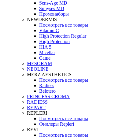
Sens-Age MD
Sunyses MD
Промонаборы
NEWDERMIS
Посмотреть все товары
Vitamin C
High Protection Regular
High Protection
HIA 5
Micellar
Саше
MESORAM
NEOLINE
MERZ AESTHETICS
Посмотреть все товары
Radiess
Belotero
PRINCESS CROMA
RADIESS
REPART
REPLERI
Посмотреть все товары
Филлеры Repleri
REVI
Посмотреть все товары