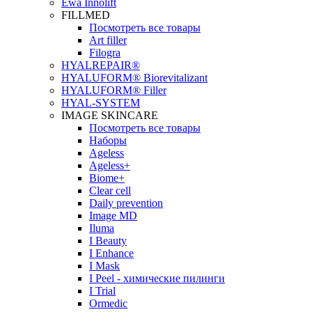
Ewa Innolift
FILLMED
Посмотреть все товары
Art filler
Filogra
НYALREPAIR®
HYALUFORM® Biorevitalizant
HYALUFORM® Filler
HYAL-SYSTEM
IMAGE SKINCARE
Посмотреть все товары
Наборы
Ageless
Ageless+
Biome+
Clear cell
Daily prevention
Image MD
Iluma
I Beauty
I Enhance
I Mask
I Peel - химические пилинги
I Trial
Ormedic