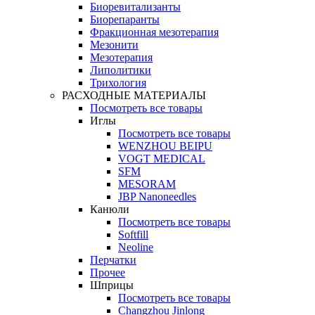
Биоревитализанты
Биорепаранты
Фракционная мезотерапия
Мезонити
Мезотерапия
Липолитики
Трихология
РАСХОДНЫЕ МАТЕРИАЛЫ
Посмотреть все товары
Иглы
Посмотреть все товары
WENZHOU BEIPU
VOGT MEDICAL
SFM
MESORAM
JBP Nanoneedles
Канюли
Посмотреть все товары
Softfill
Neoline
Перчатки
Прочее
Шприцы
Посмотреть все товары
Changzhou Jinlong