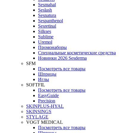
Sesmahal
Seslash
Sesnatura
Sespanthenol
Sesretinal
Silkses
Sublime
Uremol
Промонаборы
Специальные косметические средства
Новинки 2026 Sesderma
SFM
Посмотреть все товары
Шприцы
Иглы
SOFTFIL
Посмотреть все товары
EasyGuide
Precision
SKINPLUS-HYAL
SKINSINGS
STYLAGE
VOGT MEDICAL
Посмотреть все товары
Шприцы